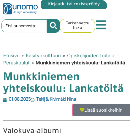
Kirjaudu tai rekisteröidy
Tarkennettu
haku
Etusivu
»
Käsityökulttuuri
»
Opiskelijoiden töitä
»
Peruskoulut
»
Munkkiniemen yhteiskoulu: Lankatöitä
Munkkiniemen
yhteiskoulu: Lankatöitä
01.08.2025
Tekijä:
Kivimäki Nina
Lisää suosikkeihin
Valokuva-albumi