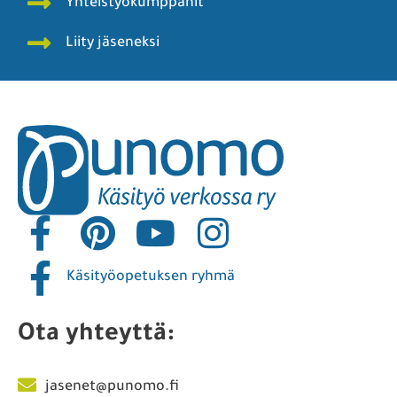
Yhteistyökumppanit
Liity jäseneksi
Käsityöopetuksen ryhmä
Ota yhteyttä:
jasenet@punomo.fi