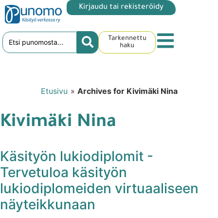
Kirjaudu tai rekisteröidy
Tarkennettu
haku
Etusivu
»
Archives for Kivimäki Nina
Kivimäki Nina
Käsityön lukiodiplomit -
Tervetuloa käsityön
lukiodiplomeiden virtuaaliseen
näyteikkunaan