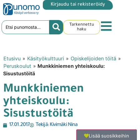
Kirjaudu tai rekisteröidy
Tarkennettu
haku
Etusivu
»
Käsityökulttuuri
»
Opiskelijoiden töitä
»
Peruskoulut
»
Munkkiniemen yhteiskoulu:
Sisustustöitä
Munkkiniemen
yhteiskoulu:
Sisustustöitä
17.01.2017
Tekijä:
Kivimäki Nina
Lisää suosikkeihin