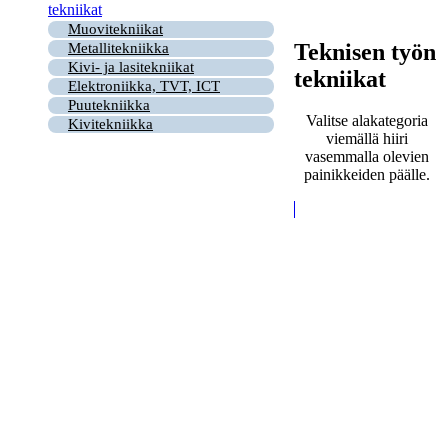
tekniikat
Muovitekniikat
Teknisen työn
Metallitekniikka
Kivi- ja lasitekniikat
tekniikat
Elektroniikka, TVT, ICT
Puutekniikka
Valitse alakategoria
Kivitekniikka
viemällä hiiri
vasemmalla olevien
painikkeiden päälle.