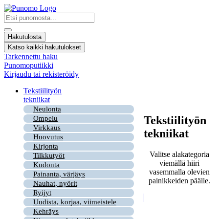
Mene
sisältöön
Search
...
Hakutulosta
Katso kaikki hakutulokset
Tarkennettu haku
Punomoputiikki
Kirjaudu tai rekisteröidy
Tekstiilityön
tekniikat
Neulonta
Tekstiilityön
Ompelu
Virkkaus
tekniikat
Huovutus
Kirjonta
Valitse alakategoria
Tilkkutyöt
viemällä hiiri
Kudonta
vasemmalla olevien
Painanta, värjäys
painikkeiden päälle.
Nauhat, nyörit
Ryijyt
Uudista, korjaa, viimeistele
Kehräys