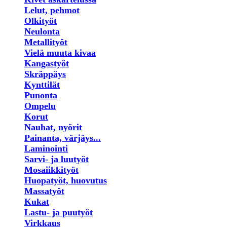
Lelut, pehmot
Olkityöt
Neulonta
Metallityöt
Vielä muuta kivaa
Kangastyöt
Skräppäys
Kynttilät
Punonta
Ompelu
Korut
Nauhat, nyörit
Painanta, värjäys...
Laminointi
Sarvi- ja luutyöt
Mosaiikkityöt
Huopatyöt, huovutus
Massatyöt
Kukat
Lastu- ja puutyöt
Virkkaus