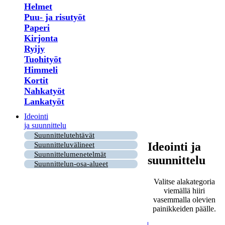
Helmet
Puu- ja risutyöt
Paperi
Kirjonta
Ryijy
Tuohityöt
Himmeli
Kortit
Nahkatyöt
Lankatyöt
Ideointi
ja suunnittelu
Suunnittelutehtävät
Ideointi ja
Suunnitteluvälineet
Suunnittelumenetelmät
suunnittelu
Suunnittelun-osa-alueet
Valitse alakategoria
viemällä hiiri
vasemmalla olevien
painikkeiden päälle.