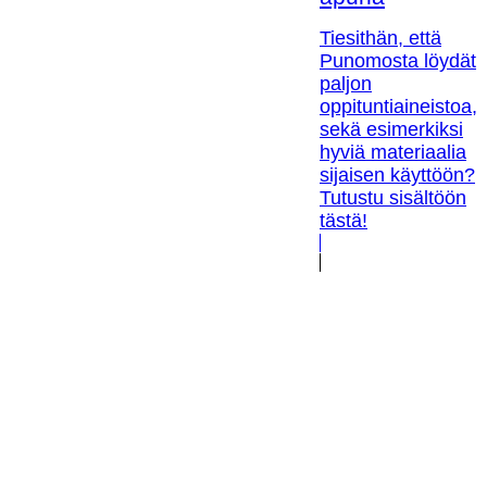
Tiesithän, että
Punomosta löydät
paljon
oppituntiaineistoa,
sekä esimerkiksi
hyviä materiaalia
sijaisen käyttöön?
Tutustu sisältöön
tästä!