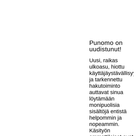
Punomo on
uudistunut!
Uusi, raikas
ulkoasu, hiottu
käyttäjäystävällisy
ja tarkennettu
hakutoiminto
auttavat sinua
löytämään
monipuolisia
sisältöjä entistä
helpommin ja
nopeammin.
Käsityön