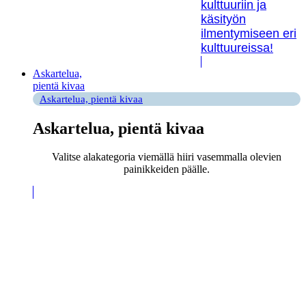
kulttuuriin ja
käsityön
ilmentymiseen eri
kulttuureissa!
Askartelua,
pientä kivaa
Askartelua, pientä kivaa
Askartelua, pientä kivaa
Valitse alakategoria viemällä hiiri vasemmalla olevien
painikkeiden päälle.