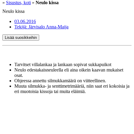
»
Sisustus, koti
»
Neulo kissa
Neulo kissa
03.06.2016
Tekijä:
Järvisalo Anna-Maija
Lisää suosikkeihin
Tarvitset villalankaa ja lankaan sopivat sukkapuikot
Neulo edestakaisneuleella eli aina oikein kaavan mukaiset
osat.
Ohjeessa annettu silmukkamäärä on viitteellinen.
Muuta silmukka- ja senttimetrimääriä, niin saat eri kokoisia ja
eri muotoisia kissoja tai muita eläimiä.