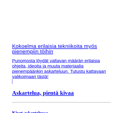
Kokoelma erilaisia tekniikoita myös
pienempiin töihin
Punomosta löydät valtavan määrän erilaisia
ohjeita, ideoita ja muuta materiaalia
pienempäänkin askarteluun. Tutustu kattavaan
valikoimaan tästä!
Askartelua, pientä kivaa
Kivet askartelussa