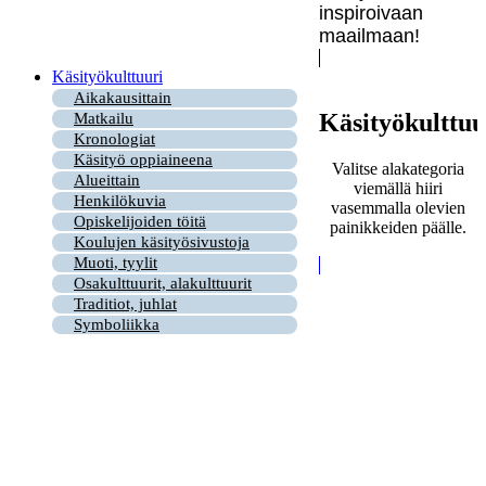
inspiroivaan
maailmaan!
Käsityökulttuuri
Aikakausittain
Käsityökulttuu
Matkailu
Kronologiat
Käsityö oppiaineena
Valitse alakategoria
Alueittain
viemällä hiiri
Henkilökuvia
vasemmalla olevien
Opiskelijoiden töitä
painikkeiden päälle.
Koulujen käsityösivustoja
Muoti, tyylit
Osakulttuurit, alakulttuurit
Traditiot, juhlat
Symboliikka