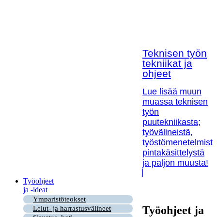
Teknisen työn
tekniikat ja
ohjeet
Lue lisää muun
muassa teknisen
työn
puutekniikasta;
työvälineistä,
työstömenetelmistä
pintakäsittelystä
ja paljon muusta!
Työohjeet
ja -ideat
Ymparistöteokset
Työohjeet ja
Lelut- ja harrastusvälineet