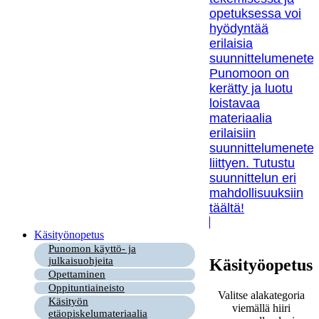
opetuksessa voi
hyödyntää
erilaisia
suunnittelumenetel
Punomoon on
kerätty ja luotu
loistavaa
materiaalia
erilaisiin
suunnittelumenetel
liittyen. Tutustu
suunnittelun eri
mahdollisuuksiin
täältä!
Käsityönopetus
Punomon käyttö- ja
julkaisuohjeita
Käsityöopetus
Opettaminen
Oppituntiaineisto
Valitse alakategoria
Käsityön
viemällä hiiri
etäopiskelumateriaalia