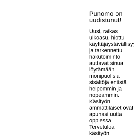
Punomo on
uudistunut!
Uusi, raikas
ulkoasu, hiottu
käyttäjäystävällisy
ja tarkennettu
hakutoiminto
auttavat sinua
löytämään
monipuolisia
sisältöjä entistä
helpommin ja
nopeammin.
Käsityön
ammattilaiset ovat
apunasi uutta
oppiessa.
Tervetuloa
käsityön