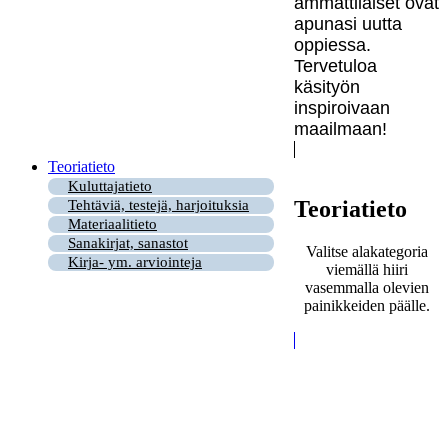
ammattilaiset ovat
apunasi uutta
oppiessa.
Tervetuloa
käsityön
inspiroivaan
maailmaan!
Teoriatieto
Kuluttajatieto
Teoriatieto
Tehtäviä, testejä, harjoituksia
Materiaalitieto
Sanakirjat, sanastot
Valitse alakategoria
Kirja- ym. arviointeja
viemällä hiiri
vasemmalla olevien
painikkeiden päälle.