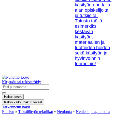
käsityön opettajia,
alan opiskelijoita
ja tutkijoita.
Tutustu täällä
esimerkiksi
kestävän
käsityön,
materiaalien ja
tuotteiden hoidon
sekä käsityön ja
hyvinvoinnin
teemoihin!
Kirjaudu tai rekisteröidy
Search
...
Hakutulosta
Katso kaikki hakutulokset
Tarkennettu haku
Etusivu
»
Tekstiilityön tekniikat
»
Neulonta
»
Neuleohjeita, -ideoita