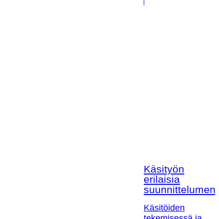
Käsityön
erilaisia
suunnittelumen
Käsitöiden
tekemisessä ja