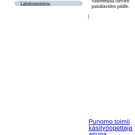
vasemmalla olevien
Lähdeaineistoja
painikkeiden päälle.
Punomo toimii
käsityöopettaja
apuna