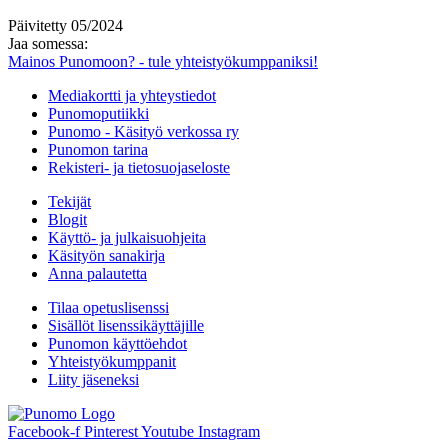
Päivitetty 05/2024
Jaa somessa:
Mainos Punomoon? - tule yhteistyökumppaniksi!
Mediakortti ja yhteystiedot
Punomoputiikki
Punomo - Käsityö verkossa ry
Punomon tarina
Rekisteri- ja tietosuojaseloste
Tekijät
Blogit
Käyttö- ja julkaisuohjeita
Käsityön sanakirja
Anna palautetta
Tilaa opetuslisenssi
Sisällöt lisenssikäyttäjille
Punomon käyttöehdot
Yhteistyökumppanit
Liity jäseneksi
Facebook-f
Pinterest
Youtube
Instagram