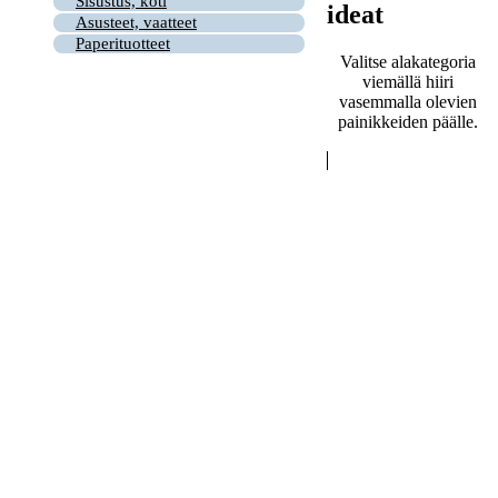
Sisustus, koti
ideat
Asusteet, vaatteet
Paperituotteet
Valitse alakategoria
viemällä hiiri
vasemmalla olevien
painikkeiden päälle.