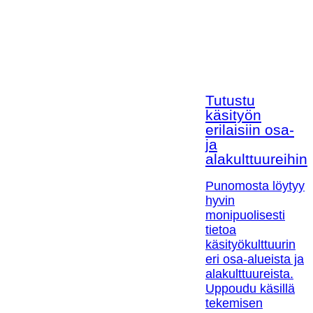
Tutustu
käsityön
erilaisiin osa-
ja
alakulttuureihin!
Punomosta löytyy
hyvin
monipuolisesti
tietoa
käsityökulttuurin
eri osa-alueista ja
alakulttuureista.
Uppoudu käsillä
tekemisen