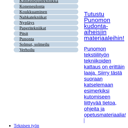
Kinnasneulatekniikka
Koneneulonta
Koukkuaminen
Tutustu
Nahkatekniikat
Punomon
Nypläys
kudonta-
Paperitekniikat
aiheisiin
Pitsit
materiaaleihin!
Punonta
Solmut, solmeilu
Punomon
Verhoilu
tekstiilityön
tekniikoiden
kattaus on erittäin
laaja. Siirry tästä
suoraan
katselemaan
esimerkiksi
kutomiseen
liittyvää tietoa,
ohjeita ja
opetusmateriaalia!
Teknisen työn