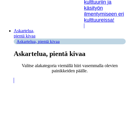
kulttuuriin ja
käsityön
ilmentymiseen eri
kulttuureissa!
Askartelua,
pientä kivaa
Askartelua, pientä kivaa
Askartelua, pientä kivaa
Valitse alakategoria viemällä hiiri vasemmalla olevien
painikkeiden päälle.