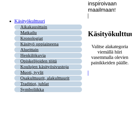
inspiroivaan
maailmaan!
Käsityökulttuuri
Aikakausittain
Käsityökulttuu
Matkailu
Kronologiat
Käsityö oppiaineena
Valitse alakategoria
Alueittain
viemällä hiiri
Henkilökuvia
vasemmalla olevien
Opiskelijoiden töitä
painikkeiden päälle.
Koulujen käsityösivustoja
Muoti, tyylit
Osakulttuurit, alakulttuurit
Traditiot, juhlat
Symboliikka