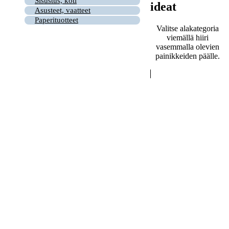
Sisustus, koti
ideat
Asusteet, vaatteet
Paperituotteet
Valitse alakategoria
viemällä hiiri
vasemmalla olevien
painikkeiden päälle.