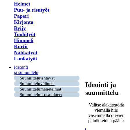
Helmet
Puu- ja risutyöt
Paperi
Kirjonta
Ryijy
Tuohityöt
Himmeli
Kortit
Nahkatyöt
Lankatyöt
Ideointi
ja suunnittelu
Suunnittelutehtävät
Ideointi ja
Suunnitteluvälineet
Suunnittelumenetelmät
suunnittelu
Suunnittelun-osa-alueet
Valitse alakategoria
viemällä hiiri
vasemmalla olevien
painikkeiden päälle.