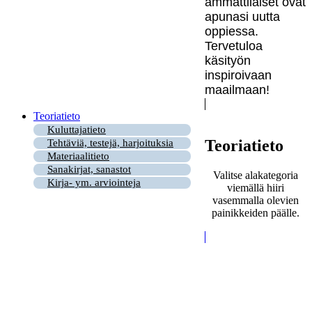
ammattilaiset ovat
apunasi uutta
oppiessa.
Tervetuloa
käsityön
inspiroivaan
maailmaan!
Teoriatieto
Kuluttajatieto
Teoriatieto
Tehtäviä, testejä, harjoituksia
Materiaalitieto
Sanakirjat, sanastot
Valitse alakategoria
Kirja- ym. arviointeja
viemällä hiiri
vasemmalla olevien
painikkeiden päälle.