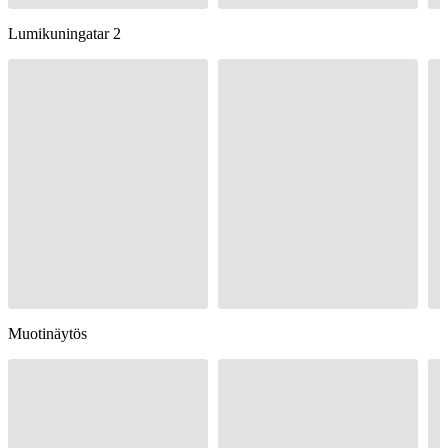
Lumikuningatar 2
Muotinäytös