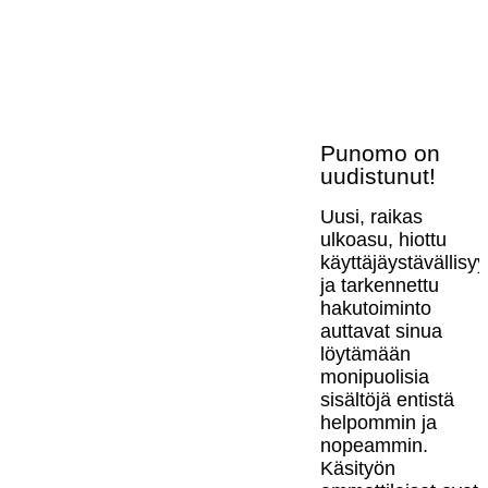
Punomo on
uudistunut!
Uusi, raikas
ulkoasu, hiottu
käyttäjäystävällisy
ja tarkennettu
hakutoiminto
auttavat sinua
löytämään
monipuolisia
sisältöjä entistä
helpommin ja
nopeammin.
Käsityön