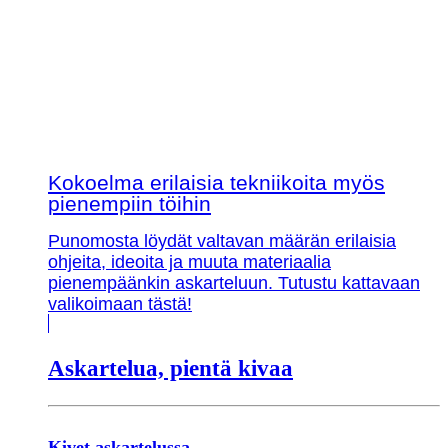
Kokoelma erilaisia tekniikoita myös
pienempiin töihin
Punomosta löydät valtavan määrän erilaisia
ohjeita, ideoita ja muuta materiaalia
pienempäänkin askarteluun. Tutustu kattavaan
valikoimaan tästä!
Askartelua, pientä kivaa
Kivet askartelussa