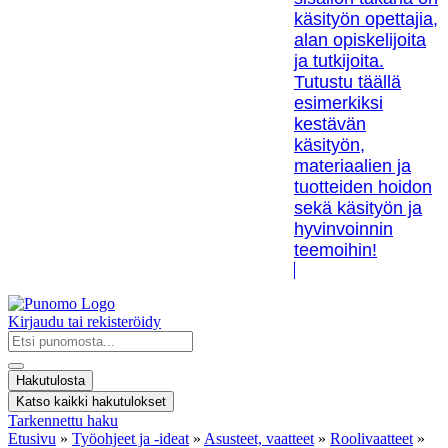
käsityön opettajia,
alan opiskelijoita
ja tutkijoita.
Tutustu täällä
esimerkiksi
kestävän
käsityön,
materiaalien ja
tuotteiden hoidon
sekä käsityön ja
hyvinvoinnin
teemoihin!
Kirjaudu tai rekisteröidy
Search
...
Hakutulosta
Katso kaikki hakutulokset
Tarkennettu haku
Etusivu
»
Työohjeet ja -ideat
»
Asusteet, vaatteet
»
Roolivaatteet
»