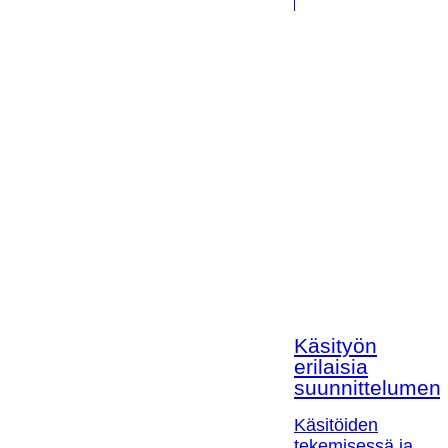
Käsityön
erilaisia
suunnittelumen
Käsitöiden
tekemisessä ja