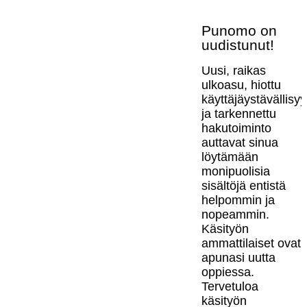
Punomo on
uudistunut!
Uusi, raikas
ulkoasu, hiottu
käyttäjäystävällisy
ja tarkennettu
hakutoiminto
auttavat sinua
löytämään
monipuolisia
sisältöjä entistä
helpommin ja
nopeammin.
Käsityön
ammattilaiset ovat
apunasi uutta
oppiessa.
Tervetuloa
käsityön