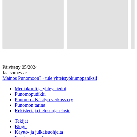
Päivitetty 05/2024
Jaa somessa:
Mainos Punomoon? - tule yhteistyökumppaniksi!
Mediakortti ja yhteystiedot
Punomoputiikki
Punomo - Käsityö verkossa ry
Punomon tarina
Rekisteri- ja tietosuojaseloste
Tekijät
Blogit
Käyttö- ja julkaisuohjeita