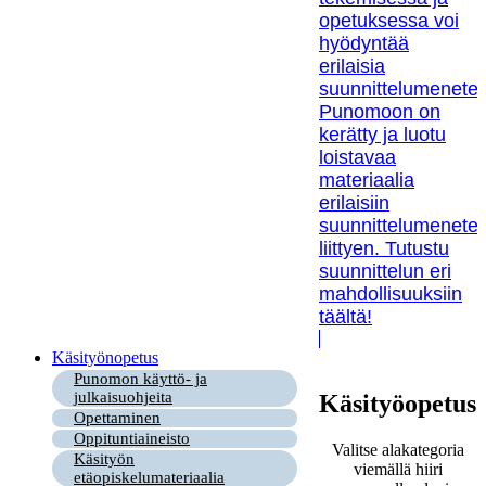
opetuksessa voi
hyödyntää
erilaisia
suunnittelumenetel
Punomoon on
kerätty ja luotu
loistavaa
materiaalia
erilaisiin
suunnittelumenetel
liittyen. Tutustu
suunnittelun eri
mahdollisuuksiin
täältä!
Käsityönopetus
Punomon käyttö- ja
julkaisuohjeita
Käsityöopetus
Opettaminen
Oppituntiaineisto
Valitse alakategoria
Käsityön
viemällä hiiri
etäopiskelumateriaalia