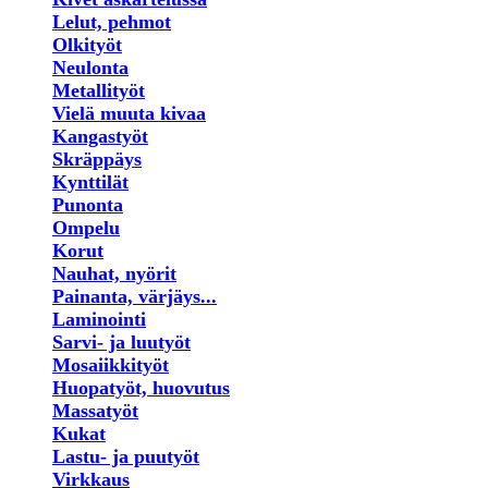
Lelut, pehmot
Olkityöt
Neulonta
Metallityöt
Vielä muuta kivaa
Kangastyöt
Skräppäys
Kynttilät
Punonta
Ompelu
Korut
Nauhat, nyörit
Painanta, värjäys...
Laminointi
Sarvi- ja luutyöt
Mosaiikkityöt
Huopatyöt, huovutus
Massatyöt
Kukat
Lastu- ja puutyöt
Virkkaus