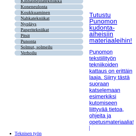
Kinnasneulatekniikka
Koneneulonta
Koukkuaminen
Tutustu
Nahkatekniikat
Punomon
Nypläys
kudonta-
Paperitekniikat
aiheisiin
Pitsit
materiaaleihin!
Punonta
Solmut, solmeilu
Punomon
Verhoilu
tekstiilityön
tekniikoiden
kattaus on erittäin
laaja. Siirry tästä
suoraan
katselemaan
esimerkiksi
kutomiseen
liittyvää tietoa,
ohjeita ja
opetusmateriaalia!
Teknisen työn