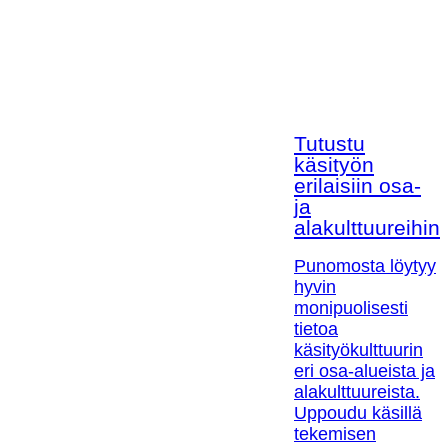
Tutustu
käsityön
erilaisiin osa-
ja
alakulttuureihin!
Punomosta löytyy
hyvin
monipuolisesti
tietoa
käsityökulttuurin
eri osa-alueista ja
alakulttuureista.
Uppoudu käsillä
tekemisen