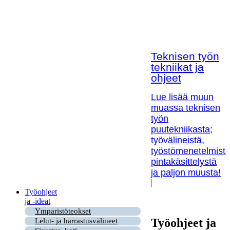
Teknisen työn
tekniikat ja
ohjeet
Lue lisää muun
muassa teknisen
työn
puutekniikasta;
työvälineistä,
työstömenetelmistä
pintakäsittelystä
ja paljon muusta!
Työohjeet
ja -ideat
Ymparistöteokset
Työohjeet ja
Lelut- ja harrastusvälineet