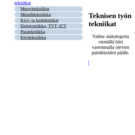
tekniikat
Muovitekniikat
Teknisen työn
Metallitekniikka
Kivi- ja lasitekniikat
tekniikat
Elektroniikka, TVT, ICT
Puutekniikka
Valitse alakategoria
Kivitekniikka
viemällä hiiri
vasemmalla olevien
painikkeiden päälle.