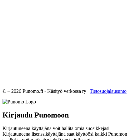
© – 2026 Punomo.fi - Käsityö verkossa ry |
Tietosuojalausunto
Kirjaudu Punomoon
Kirjautuneena käyttäjänä voit hallita omia suosikkejasi.
Kirjautuneena lisenssikäyttäjänä saat käyttöösi kaikki Punomon
sisällöt ja voit myös itse tehdä uusia julkaisuja.