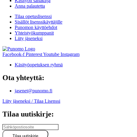
Käsityön sanakirja
Anna palautetta
Tilaa opetuslisenssi
Sisällöt lisenssikäyttäjille
Punomon käyttöehdot
Yhteistyökumppanit
Liity jäseneksi
Facebook-f
Pinterest
Youtube
Instagram
Käsityöopetuksen ryhmä
Ota yhteyttä:
jasenet@punomo.fi
Liity jäseneksi / Tilaa Lisenssi
Tilaa uutiskirje: