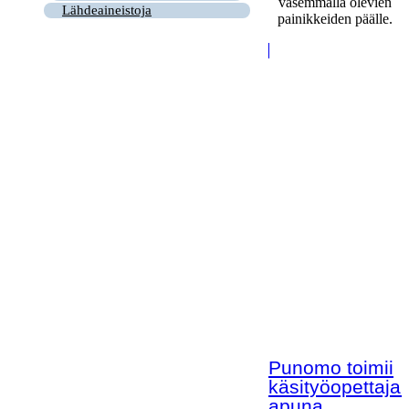
vasemmalla olevien
Lähdeaineistoja
painikkeiden päälle.
Punomo toimii
käsityöopettaja
apuna