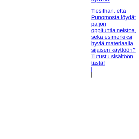
Tiesithän, että
Punomosta löydät
paljon
oppituntiaineistoa,
sekä esimerkiksi
hyviä materiaalia
sijaisen käyttöön?
Tutustu sisältöön
tästä!