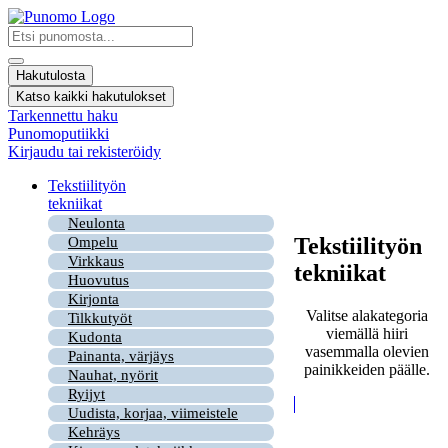
Mene
sisältöön
Search
...
Hakutulosta
Katso kaikki hakutulokset
Tarkennettu haku
Punomoputiikki
Kirjaudu tai rekisteröidy
Tekstiilityön
tekniikat
Neulonta
Tekstiilityön
Ompelu
Virkkaus
tekniikat
Huovutus
Kirjonta
Valitse alakategoria
Tilkkutyöt
viemällä hiiri
Kudonta
vasemmalla olevien
Painanta, värjäys
painikkeiden päälle.
Nauhat, nyörit
Ryijyt
Uudista, korjaa, viimeistele
Kehräys