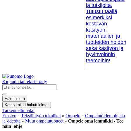
ja tutkijoita.
Tutustu täällä
esimerkiksi
kestävän
käsityön,
materiaalien ja
tuotteiden hoidon
sekä käsityön ja
hyvinvoinnin
teemoihin!
Kirjaudu tai rekisteröidy
Search
...
Hakutulosta
Katso kaikki hakutulokset
Tarkennettu haku
Etusivu
»
Tekstiilityön tekniikat
»
Ompelu
»
Ompelutöiden ohjeita
ja -ideoita
»
Muut ompelutuotteet
»
Ompele oma lemmikki - Tee
näin -ohje