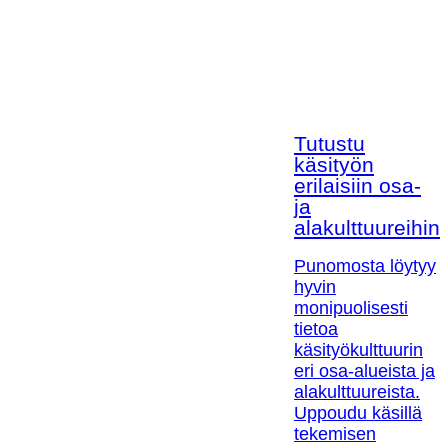
Tutustu
käsityön
erilaisiin osa-
ja
alakulttuureihin!
Punomosta löytyy
hyvin
monipuolisesti
tietoa
käsityökulttuurin
eri osa-alueista ja
alakulttuureista.
Uppoudu käsillä
tekemisen