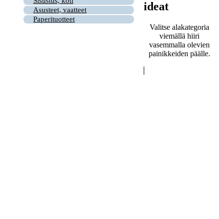
Sisustus, koti
ideat
Asusteet, vaatteet
Paperituotteet
Valitse alakategoria
viemällä hiiri
vasemmalla olevien
painikkeiden päälle.