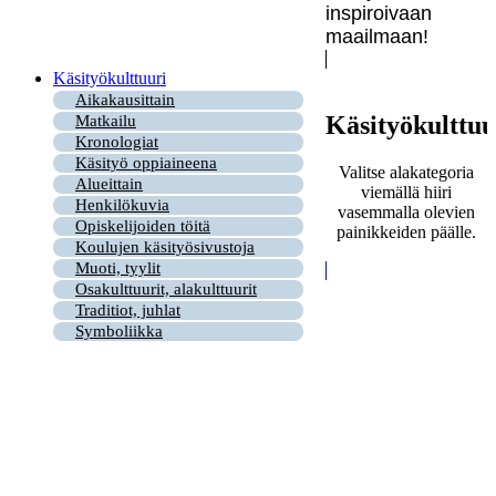
inspiroivaan
maailmaan!
Käsityökulttuuri
Aikakausittain
Käsityökulttuu
Matkailu
Kronologiat
Käsityö oppiaineena
Valitse alakategoria
Alueittain
viemällä hiiri
Henkilökuvia
vasemmalla olevien
Opiskelijoiden töitä
painikkeiden päälle.
Koulujen käsityösivustoja
Muoti, tyylit
Osakulttuurit, alakulttuurit
Traditiot, juhlat
Symboliikka