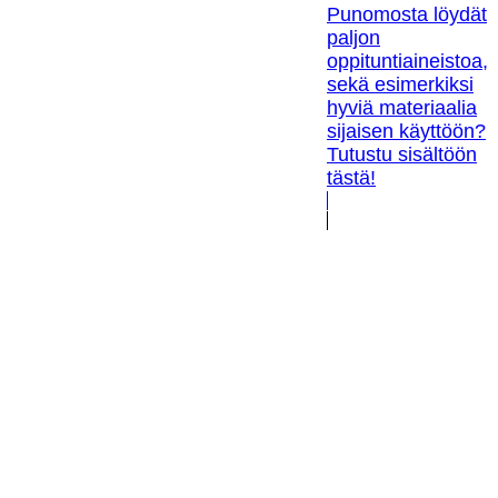
Punomosta löydät
paljon
oppituntiaineistoa,
sekä esimerkiksi
hyviä materiaalia
sijaisen käyttöön?
Tutustu sisältöön
tästä!