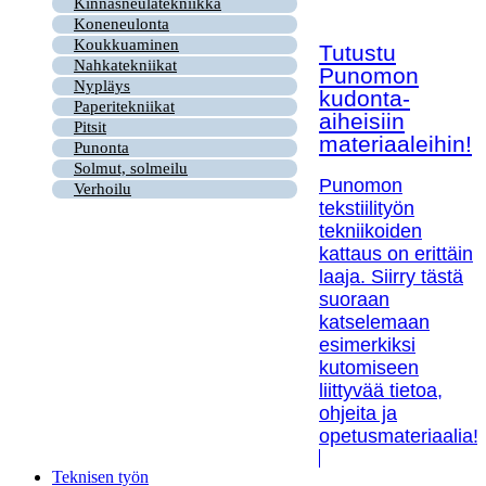
Kinnasneulatekniikka
Koneneulonta
Koukkuaminen
Tutustu
Nahkatekniikat
Punomon
Nypläys
kudonta-
Paperitekniikat
aiheisiin
Pitsit
materiaaleihin!
Punonta
Solmut, solmeilu
Punomon
Verhoilu
tekstiilityön
tekniikoiden
kattaus on erittäin
laaja. Siirry tästä
suoraan
katselemaan
esimerkiksi
kutomiseen
liittyvää tietoa,
ohjeita ja
opetusmateriaalia!
Teknisen työn