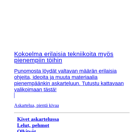
Kokoelma erilaisia tekniikoita myös
pienempiin töihin
Punomosta löydät valtavan määrän erilaisia
ohjeita, ideoita ja muuta materiaalia
pienempäänkin askarteluun. Tutustu kattavaan
valikoimaan tästä!
Askartelua, pientä kivaa
Kivet askartelussa
Lelut, pehmot
Olkityöt