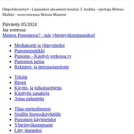
Ompelukonetyö - Laajasalon ala-asteen koulun 3. luokka - opettaja Helena
Malkki - www-toteutus Helena Mantere
Päivitetty 05/2024
Jaa somessa:
Mainos Punomoon? - tule yhteistyökumppaniksi!
Mediakortti ja yhteystiedot
Punomoputiikki
Punomo - Käsityö verkossa ry
Punomon tarina
Rekisteri- ja tietosuojaseloste
Tekijät
Blogit
Käyttö- ja julkaisuohjeita
Käsityön sanakirja
Anna palautetta
Tilaa opetuslisenssi
Sisällöt lisenssikäyttäjille
Punomon käyttöehdot
Yhteistyökumppanit
Liity jäseneksi