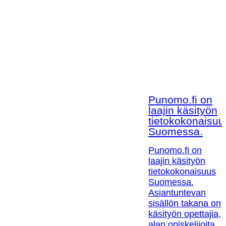
Punomo.fi on
laajin käsityön
tietokokonaisuu
Suomessa.
Punomo.fi on
laajin käsityön
tietokokonaisuus
Suomessa.
Asiantuntevan
sisällön takana on
käsityön opettajia,
alan opiskelijoita