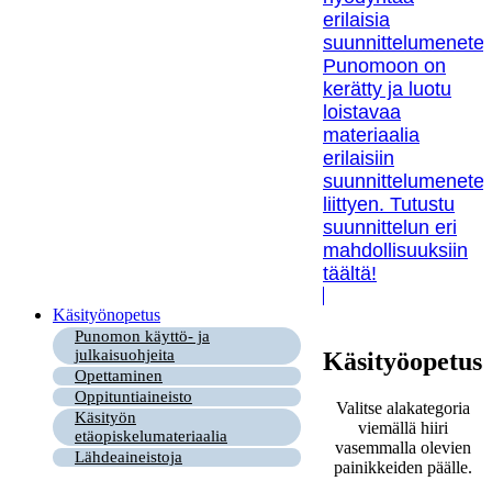
erilaisia
suunnittelumenetel
Punomoon on
kerätty ja luotu
loistavaa
materiaalia
erilaisiin
suunnittelumenetel
liittyen. Tutustu
suunnittelun eri
mahdollisuuksiin
täältä!
Käsityönopetus
Punomon käyttö- ja
julkaisuohjeita
Käsityöopetus
Opettaminen
Oppituntiaineisto
Valitse alakategoria
Käsityön
viemällä hiiri
etäopiskelumateriaalia
vasemmalla olevien
Lähdeaineistoja
painikkeiden päälle.