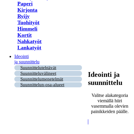
Paperi
Kirjonta
Ryijy
Tuohityöt
Himmeli
Kortit
Nahkatyöt
Lankatyöt
Ideointi
ja suunnittelu
Suunnittelutehtävät
Ideointi ja
Suunnitteluvälineet
Suunnittelumenetelmät
suunnittelu
Suunnittelun-osa-alueet
Valitse alakategoria
viemällä hiiri
vasemmalla olevien
painikkeiden päälle.