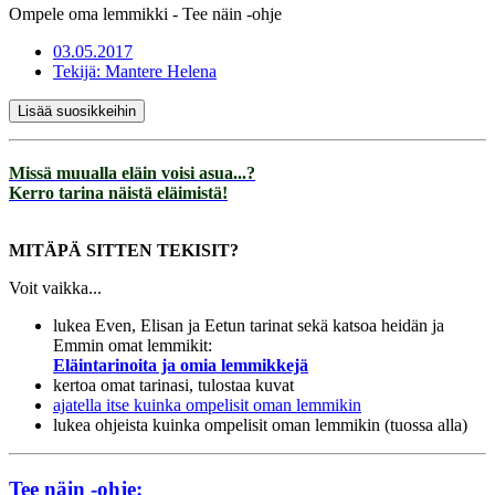
Ompele oma lemmikki - Tee näin -ohje
03.05.2017
Tekijä:
Mantere Helena
Lisää suosikkeihin
Missä muualla eläin voisi asua...?
Kerro tarina näistä eläimistä!
MITÄPÄ SITTEN TEKISIT?
Voit vaikka...
lukea Even, Elisan ja Eetun tarinat sekä katsoa heidän ja
Emmin omat lemmikit:
Eläintarinoita ja omia lemmikkejä
kertoa omat tarinasi, tulostaa kuvat
ajatella itse kuinka ompelisit oman lemmikin
lukea ohjeista kuinka ompelisit oman lemmikin (tuossa alla)
Tee näin -ohje: