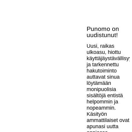
Punomo on
uudistunut!
Uusi, raikas
ulkoasu, hiottu
käyttäjäystävällisy
ja tarkennettu
hakutoiminto
auttavat sinua
löytämään
monipuolisia
sisältöjä entistä
helpommin ja
nopeammin.
Käsityön
ammattilaiset ovat
apunasi uutta