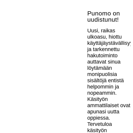
Punomo on
uudistunut!
Uusi, raikas
ulkoasu, hiottu
käyttäjäystävällisy
ja tarkennettu
hakutoiminto
auttavat sinua
löytämään
monipuolisia
sisältöjä entistä
helpommin ja
nopeammin.
Käsityön
ammattilaiset ovat
apunasi uutta
oppiessa.
Tervetuloa
käsityön