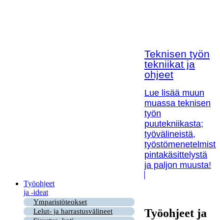
Teknisen työn
tekniikat ja
ohjeet
Lue lisää muun
muassa teknisen
työn
puutekniikasta;
työvälineistä,
työstömenetelmistä
pintakäsittelystä
ja paljon muusta!
Työohjeet
ja -ideat
Ymparistöteokset
Työohjeet ja
Lelut- ja harrastusvälineet