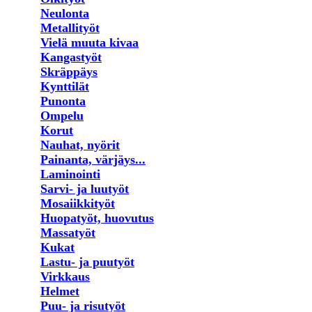
Neulonta
Metallityöt
Vielä muuta kivaa
Kangastyöt
Skräppäys
Kynttilät
Punonta
Ompelu
Korut
Nauhat, nyörit
Painanta, värjäys...
Laminointi
Sarvi- ja luutyöt
Mosaiikkityöt
Huopatyöt, huovutus
Massatyöt
Kukat
Lastu- ja puutyöt
Virkkaus
Helmet
Puu- ja risutyöt