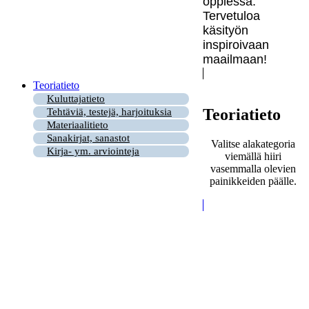
oppiessa.
Tervetuloa
käsityön
inspiroivaan
maailmaan!
Teoriatieto
Kuluttajatieto
Teoriatieto
Tehtäviä, testejä, harjoituksia
Materiaalitieto
Sanakirjat, sanastot
Valitse alakategoria
Kirja- ym. arviointeja
viemällä hiiri
vasemmalla olevien
painikkeiden päälle.