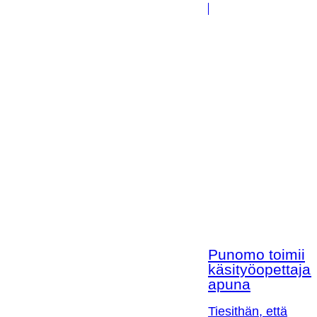
Punomo toimii
käsityöopettaja
apuna
Tiesithän, että