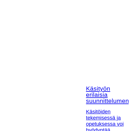
Käsityön
erilaisia
suunnittelumen
Käsitöiden
tekemisessä ja
opetuksessa voi
hyödyntää