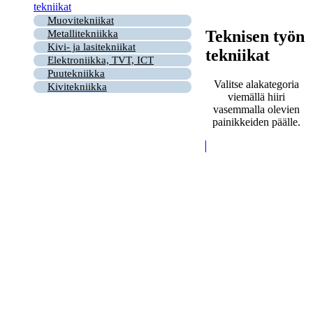
tekniikat
Muovitekniikat
Teknisen työn
Metallitekniikka
Kivi- ja lasitekniikat
tekniikat
Elektroniikka, TVT, ICT
Puutekniikka
Valitse alakategoria
Kivitekniikka
viemällä hiiri
vasemmalla olevien
painikkeiden päälle.