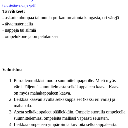
tulostettava ohje -pdf
Tarvikkeet:
- askarteluhuopaa tai muuta purkautumatonta kangasta, eri värejä
- täytemateriaalia
- nappeja tai silmiä
- ompelukone ja ompelulankaa
Valmistus:
Piirrä lemmikkisi muoto suunnittelupaperille. Mieti myös
värit.
Jäljennä suunnitelmasta selkäkappaleen kaava. Kaava
on myös mahakappaleen kaava.
Leikkaa kaavan avulla selkäkappaleet (kaksi eri väriä) ja
mahapala.
Aseta selkäkappaleet päällekkäin.
Ompele suoralla ompeleella
suunnittelemiasi ompeleita malliasi vapaasti seuraten.
Leikkaa ompeleen ympäröimiä kuvioita selkäkappaleesta.