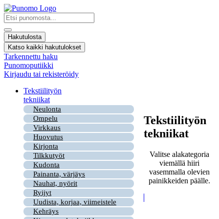
Mene
sisältöön
Search
...
Hakutulosta
Katso kaikki hakutulokset
Tarkennettu haku
Punomoputiikki
Kirjaudu tai rekisteröidy
Tekstiilityön
tekniikat
Neulonta
Tekstiilityön
Ompelu
Virkkaus
tekniikat
Huovutus
Kirjonta
Valitse alakategoria
Tilkkutyöt
viemällä hiiri
Kudonta
vasemmalla olevien
Painanta, värjäys
painikkeiden päälle.
Nauhat, nyörit
Ryijyt
Uudista, korjaa, viimeistele
Kehräys