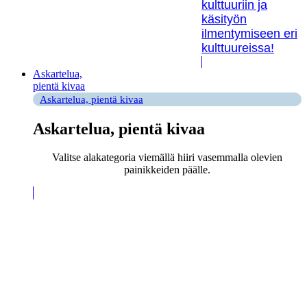
kulttuuriin ja
käsityön
ilmentymiseen eri
kulttuureissa!
Askartelua,
pientä kivaa
Askartelua, pientä kivaa
Askartelua, pientä kivaa
Valitse alakategoria viemällä hiiri vasemmalla olevien
painikkeiden päälle.