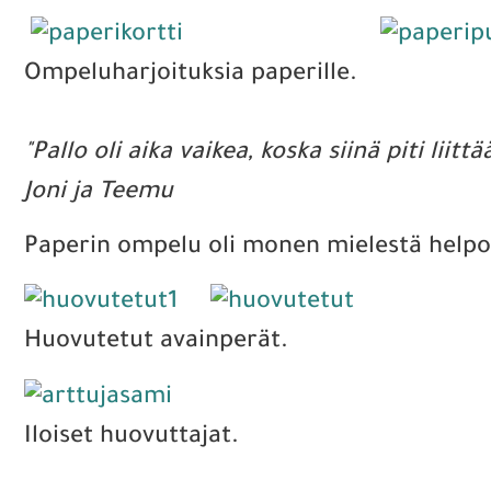
Ompeluharjoituksia paperille.
"Pallo oli aika vaikea, koska siinä piti liit
Joni ja Teemu
Paperin ompelu oli monen mielestä help
Huovutetut avainperät.
Iloiset huovuttajat.