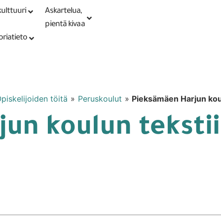
ulttuuri
Askartelua,
Kirjaudu tai
Punomoputiikki
rekisteröidy
pientä kivaa
oriatieto
piskelijoiden töitä
»
Peruskoulut
»
Pieksämäen Harjun koul
n koulun tekstiil