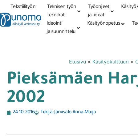
Tekstiilityön
Teknisen työn
Työohjeet
Käsityök
Tarkennettu
haku
tekniikat
tekniikat
ja -ideat
Ideointi
Käsityönopetus
Te
ja suunnittelu
Etusivu
»
Käsityökulttuuri
»
O
Pieksämäen Harju
2002
24.10.2016
Tekijä:
Järvisalo Anna-Maija