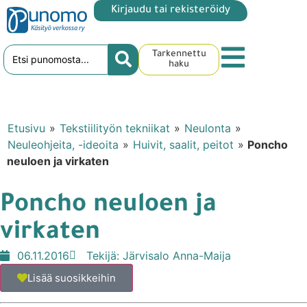
Kirjaudu tai rekisteröidy
Tarkennettu
haku
Etusivu
»
Tekstiilityön tekniikat
»
Neulonta
»
Neuleohjeita, -ideoita
»
Huivit, saalit, peitot
»
Poncho
neuloen ja virkaten
Poncho neuloen ja
virkaten
06.11.2016
Tekijä:
Järvisalo Anna-Maija
Lisää suosikkeihin