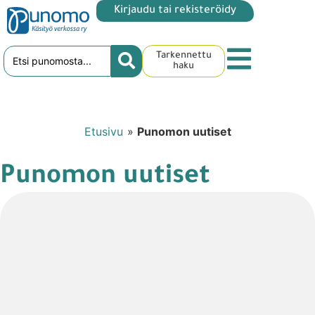
Kirjaudu tai rekisteröidy
Tarkennettu
haku
Etusivu
»
Punomon uutiset
Punomon uutiset