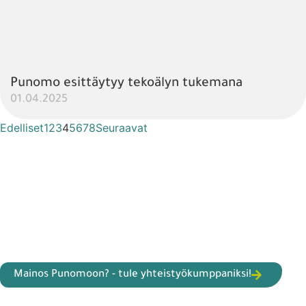
Punomo esittäytyy tekoälyn tukemana
01.04.2025
Edelliset
1
2
3
4
5
6
7
8
Seuraavat
Mainos Punomoon? - tule yhteistyökumppaniksi!