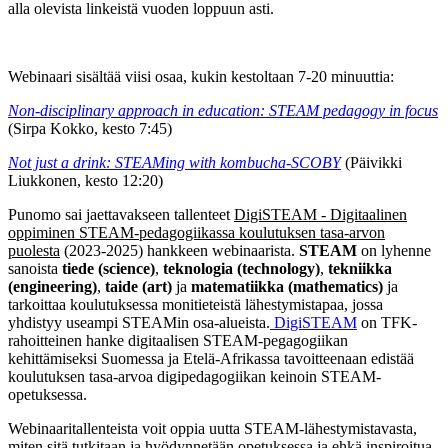
alla olevista linkeistä vuoden loppuun asti.
Webinaari sisältää viisi osaa, kukin kestoltaan 7-20 minuuttia:
Non-disciplinary approach in education: STEAM pedagogy in focus
(Sirpa Kokko, kesto 7:45)
Not just a drink: STEAMing with kombucha-SCOBY
(Päivikki
Liukkonen, kesto 12:20)
Punomo sai jaettavakseen tallenteet
DigiSTEAM - Digitaalinen
oppiminen STEAM-pedagogiikassa koulutuksen tasa-arvon
puolesta
(2023-2025) hankkeen webinaarista.
STEAM
on lyhenne
sanoista
tiede (science)
,
teknologia (technology)
,
tekniikka
(engineering)
,
taide (art)
ja
matematiikka (mathematics)
ja
tarkoittaa koulutuksessa monitieteistä lähestymistapaa, jossa
yhdistyy useampi STEAMin osa-alueista.
DigiSTEAM
on TFK-
rahoitteinen hanke digitaalisen STEAM-pegagogiikan
kehittämiseksi Suomessa ja Etelä-Afrikassa tavoitteenaan edistää
koulutuksen tasa-arvoa digipedagogiikan keinoin STEAM-
opetuksessa.
Webinaaritallenteista voit oppia uutta STEAM-lähestymistavasta,
miten sitä tutkitaan ja hyödynnetään opetuksessa ja ehkä inspiroitua