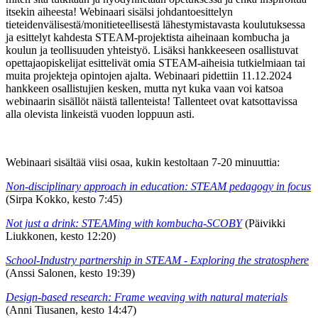
itsekin aiheesta! Webinaari sisälsi johdantoesittelyn
tieteidenvälisestä/monitieteellisestä lähestymistavasta koulutuksessa
ja esittelyt kahdesta STEAM-projektista aiheinaan kombucha ja
koulun ja teollisuuden yhteistyö. Lisäksi hankkeeseen osallistuvat
opettajaopiskelijat esittelivät omia STEAM-aiheisia tutkielmiaan tai
muita projekteja opintojen ajalta. Webinaari pidettiin 11.12.2024
hankkeen osallistujien kesken, mutta nyt kuka vaan voi katsoa
webinaarin sisällöt näistä tallenteista! Tallenteet ovat katsottavissa
alla olevista linkeistä vuoden loppuun asti.
Webinaari sisältää viisi osaa, kukin kestoltaan 7-20 minuuttia:
Non-disciplinary approach in education: STEAM pedagogy in focus
(Sirpa Kokko, kesto 7:45)
Not just a drink: STEAMing with kombucha-SCOBY
(Päivikki
Liukkonen, kesto 12:20)
School-Industry partnership in STEAM - Exploring the stratosphere
(Anssi Salonen, kesto 19:39)
Design-based research: Frame weaving with natural materials
(Anni Tiusanen, kesto 14:47)