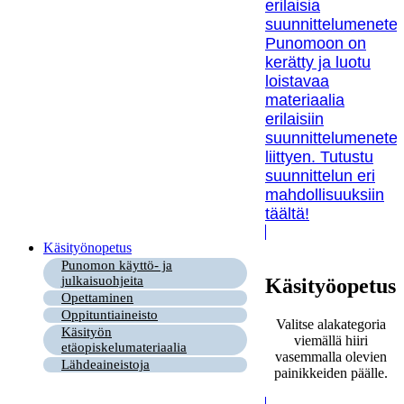
erilaisia
suunnittelumenetel
Punomoon on
kerätty ja luotu
loistavaa
materiaalia
erilaisiin
suunnittelumenetel
liittyen. Tutustu
suunnittelun eri
mahdollisuuksiin
täältä!
Käsityönopetus
Punomon käyttö- ja
julkaisuohjeita
Käsityöopetus
Opettaminen
Oppituntiaineisto
Valitse alakategoria
Käsityön
viemällä hiiri
etäopiskelumateriaalia
vasemmalla olevien
Lähdeaineistoja
painikkeiden päälle.