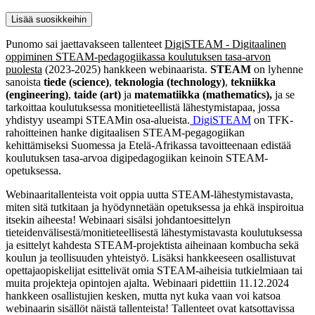
Lisää suosikkeihin
Punomo sai jaettavakseen tallenteet
DigiSTEAM - Digitaalinen
oppiminen STEAM-pedagogiikassa koulutuksen tasa-arvon
puolesta
(2023-2025) hankkeen webinaarista.
STEAM
on lyhenne
sanoista
tiede (science)
,
teknologia (technology)
,
tekniikka
(engineering)
,
taide (art)
ja
matematiikka (mathematics),
ja se
tarkoittaa koulutuksessa monitieteellistä lähestymistapaa, jossa
yhdistyy useampi STEAMin osa-alueista.
DigiSTEAM
on TFK-
rahoitteinen hanke digitaalisen STEAM-pegagogiikan
kehittämiseksi Suomessa ja Etelä-Afrikassa tavoitteenaan edistää
koulutuksen tasa-arvoa digipedagogiikan keinoin STEAM-
opetuksessa.
Webinaaritallenteista voit oppia uutta STEAM-lähestymistavasta,
miten sitä tutkitaan ja hyödynnetään opetuksessa ja ehkä inspiroitua
itsekin aiheesta! Webinaari sisälsi johdantoesittelyn
tieteidenvälisestä/monitieteellisestä lähestymistavasta koulutuksessa
ja esittelyt kahdesta STEAM-projektista aiheinaan kombucha sekä
koulun ja teollisuuden yhteistyö. Lisäksi hankkeeseen osallistuvat
opettajaopiskelijat esittelivät omia STEAM-aiheisia tutkielmiaan tai
muita projekteja opintojen ajalta. Webinaari pidettiin 11.12.2024
hankkeen osallistujien kesken, mutta nyt kuka vaan voi katsoa
webinaarin sisällöt näistä tallenteista! Tallenteet ovat katsottavissa