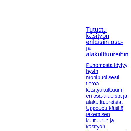
Tutustu
käsityön
erilaisiin osa-
ja
alakulttuureihin!
Punomosta löytyy
hyvin
monipuolisesti
tietoa
käsityökulttuurin
eri osa-alueista ja
alakulttuureista.
Uppoudu käsillä
tekemisen
kulttuuriin ja
käsityön