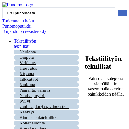
Mene
sisältöön
Search
...
Tarkennettu haku
Punomoputiikki
Kirjaudu tai rekisteröidy
Tekstiilityön
tekniikat
Neulonta
Tekstiilityön
Ompelu
Virkkaus
tekniikat
Huovutus
Kirjonta
Valitse alakategoria
Tilkkutyöt
viemällä hiiri
Kudonta
vasemmalla olevien
Painanta, värjäys
painikkeiden päälle.
Nauhat, nyörit
Ryijyt
Uudista, korjaa, viimeistele
Kehräys
Kinnasneulatekniikka
Koneneulonta
Koukkuaminen