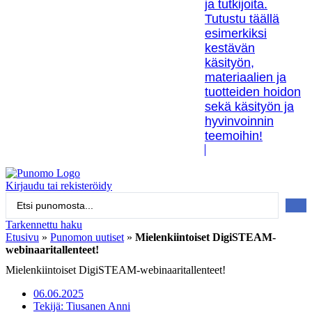
ja tutkijoita.
Tutustu täällä
esimerkiksi
kestävän
käsityön,
materiaalien ja
tuotteiden hoidon
sekä käsityön ja
hyvinvoinnin
teemoihin!
Kirjaudu tai rekisteröidy
Search
...
Tarkennettu haku
Etusivu
»
Punomon uutiset
»
Mielenkiintoiset DigiSTEAM-
webinaaritallenteet!
Mielenkiintoiset DigiSTEAM-webinaaritallenteet!
06.06.2025
Tekijä:
Tiusanen Anni