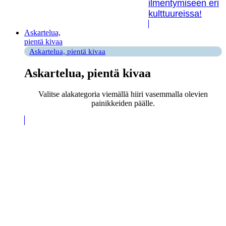
ilmentymiseen eri
kulttuureissa!
Askartelua,
pientä kivaa
Askartelua, pientä kivaa
Askartelua, pientä kivaa
Valitse alakategoria viemällä hiiri vasemmalla olevien
painikkeiden päälle.