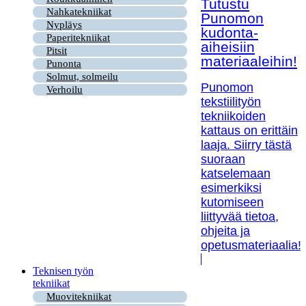
Tutustu
Nahkatekniikat
Punomon
Nypläys
kudonta-
Paperitekniikat
aiheisiin
Pitsit
materiaaleihin!
Punonta
Solmut, solmeilu
Punomon
Verhoilu
tekstiilityön
tekniikoiden
kattaus on erittäin
laaja. Siirry tästä
suoraan
katselemaan
esimerkiksi
kutomiseen
liittyvää tietoa,
ohjeita ja
opetusmateriaalia!
Teknisen työn
tekniikat
Muovitekniikat