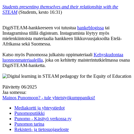
Students presenting themselves and their relationship with the
STEAM
(Students, kesto 16:31)
DigiSTEAM-hankkeeseen voi tutustua
hankeblogissa
tai
Instagramissa tilillä digisteam. Instagramista löytyy myös
mielenkiintoista materiaalia hankkeen liikkuvuusjaksoilta Etelä-
Afrikassa sekä Suomessa.
Katso myös Punomossa julkaistu oppimateriaali
Kehyskudontaa
luonnonmateriaaleilla
, joka on kehitetty maisterintutkielmassa osana
DigiSTEAM-hanketta.
Päivitetty 06/2025
Jaa somessa:
Mainos Punomoon? - tule yhteistyökumppaniksi!
Mediakortti ja yhteystiedot
Punomoputiikki
Punomo - Käsityö verkossa ry
Punomon tarina
Rekisteri- ja tietosuojaseloste