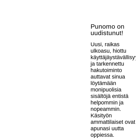
Punomo on
uudistunut!
Uusi, raikas
ulkoasu, hiottu
käyttäjäystävällisy
ja tarkennettu
hakutoiminto
auttavat sinua
löytämään
monipuolisia
sisältöjä entistä
helpommin ja
nopeammin.
Käsityön
ammattilaiset ovat
apunasi uutta
oppiessa.