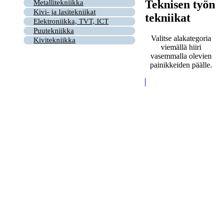
Teknisen työn
Metallitekniikka
Kivi- ja lasitekniikat
tekniikat
Elektroniikka, TVT, ICT
Puutekniikka
Valitse alakategoria
Kivitekniikka
viemällä hiiri
vasemmalla olevien
painikkeiden päälle.