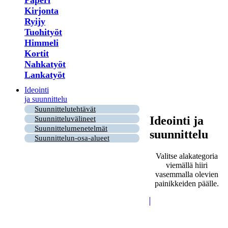
Paperi
Kirjonta
Ryijy
Tuohityöt
Himmeli
Kortit
Nahkatyöt
Lankatyöt
Ideointi
ja suunnittelu
Suunnittelutehtävät
Ideointi ja
Suunnitteluvälineet
Suunnittelumenetelmät
suunnittelu
Suunnittelun-osa-alueet
Valitse alakategoria
viemällä hiiri
vasemmalla olevien
painikkeiden päälle.