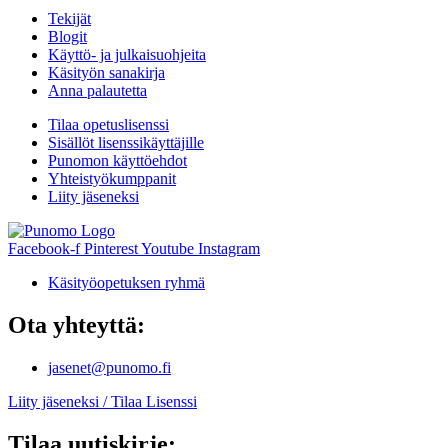
Tekijät
Blogit
Käyttö- ja julkaisuohjeita
Käsityön sanakirja
Anna palautetta
Tilaa opetuslisenssi
Sisällöt lisenssikäyttäjille
Punomon käyttöehdot
Yhteistyökumppanit
Liity jäseneksi
Facebook-f
Pinterest
Youtube
Instagram
Käsityöopetuksen ryhmä
Ota yhteyttä:
jasenet@punomo.fi
Liity jäseneksi / Tilaa Lisenssi
Tilaa uutiskirje: