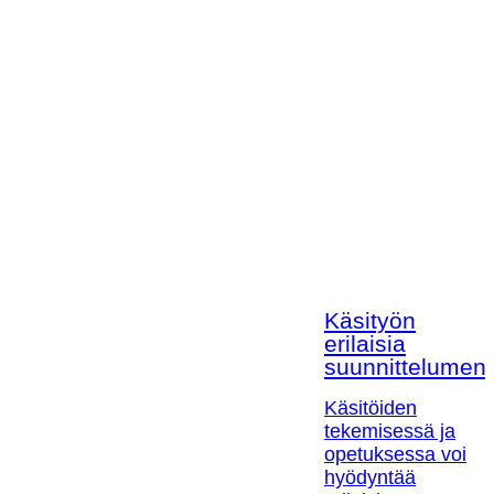
Käsityön
erilaisia
suunnittelumen
Käsitöiden
tekemisessä ja
opetuksessa voi
hyödyntää