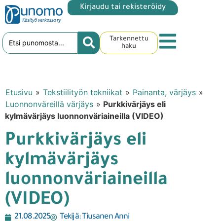
Kirjaudu tai rekisteröidy
Tarkennettu
haku
Etusivu
»
Tekstiilityön tekniikat
»
Painanta, värjäys
»
Luonnonväreillä värjäys
»
Purkkivärjäys eli
kylmävärjäys luonnonväriaineilla (VIDEO)
Purkkivärjäys eli
kylmävärjäys
luonnonväriaineilla
(VIDEO)
21.08.2025
Tekijä:
Tiusanen Anni