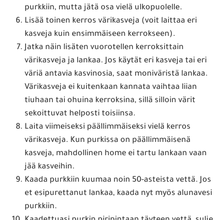
purkkiin, mutta jätä osa vielä ulkopuolelle.
Lisää toinen kerros värikasveja (voit laittaa eri
kasveja kuin ensimmäiseen kerrokseen).
Jatka näin lisäten vuorotellen kerroksittain
värikasveja ja lankaa. Jos käytät eri kasveja tai eri
väriä antavia kasvinosia, saat moniväristä lankaa.
Värikasveja ei kuitenkaan kannata vaihtaa liian
tiuhaan tai ohuina kerroksina, sillä silloin värit
sekoittuvat helposti toisiinsa.
Laita viimeiseksi päällimmäiseksi vielä kerros
värikasveja. Kun purkissa on päällimmäisenä
kasveja, mahdollinen home ei tartu lankaan vaan
jää kasveihin.
Kaada purkkiin kuumaa noin 50-asteista vettä. Jos
et esipurettanut lankaa, kaada nyt myös alunavesi
purkkiin.