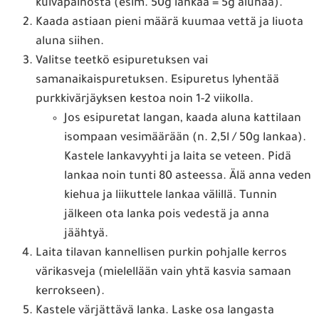
kuivapainosta (esim. 50g lankaa = 5g alunaa).
Kaada astiaan pieni määrä kuumaa vettä ja liuota
aluna siihen.
Valitse teetkö esipuretuksen vai
samanaikaispuretuksen. Esipuretus lyhentää
purkkivärjäyksen kestoa noin 1-2 viikolla.
Jos esipuretat langan, kaada aluna kattilaan
isompaan vesimäärään (n. 2,5l / 50g lankaa).
Kastele lankavyyhti ja laita se veteen. Pidä
lankaa noin tunti 80 asteessa. Älä anna veden
kiehua ja liikuttele lankaa välillä. Tunnin
jälkeen ota lanka pois vedestä ja anna
jäähtyä.
Laita tilavan kannellisen purkin pohjalle kerros
värikasveja (mielellään vain yhtä kasvia samaan
kerrokseen).
Kastele värjättävä lanka. Laske osa langasta