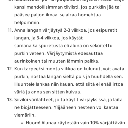
Kaadettuasi purkin piripintaan täyteen vettä, sulje
kansi mahdollisimman tiiviisti. Jos purkkiin jää tai
pääsee paljon ilmaa, se alkaa homehtua
helpommin.
Anna langan värjäytyä 2-3 viikkoa, jos esipuretit
langan, ja 3-4 viikkoa, jos käytät
samanaikaispuretusta eli aluna on sekoitettu
purkin veteen. Värjäytymistä edesauttaa
aurinkoinen tai muuten lämmin paikka.
Kun tarpeeksi monta viikkoa on kulunut, voit avata
purkin, nostaa langan sieltä pois ja huuhdella sen.
Huuhtele lankaa niin kauan, että siitä ei enää irtoa
väriä ja anna sen sitten kuivua.
Siivilöi värilähteet, joita käytit värjäyksissä, ja laita
ne biojätteeseen. Ylijääneen nesteen voi kaataa
viemäriin.
Huom! Alunaa käytetään vain 10% värjättävän