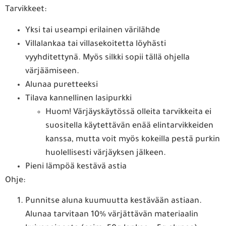
Tarvikkeet:
Yksi tai useampi erilainen värilähde
Villalankaa tai villasekoitetta löyhästi
vyyhditettynä. Myös silkki sopii tällä ohjella
värjäämiseen.
Alunaa puretteeksi
Tilava kannellinen lasipurkki
Huom! Värjäyskäytössä olleita tarvikkeita ei
suositella käytettävän enää elintarvikkeiden
kanssa, mutta voit myös kokeilla pestä purkin
huolellisesti värjäyksen jälkeen.
Pieni lämpöä kestävä astia
Ohje:
Punnitse aluna kuumuutta kestävään astiaan.
Alunaa tarvitaan 10% värjättävän materiaalin