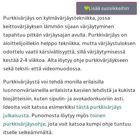
Lisää suosikkeihin
Purkkivärjäys on kylmävärjäystekniikka, jossa
keittovärjäyksen lämmön sijaan värjäytyminen
tapahtuu pitkän värjäysajan avulla. Purkkivärjäys on
aloittelijoillekin helppo tekniikka, mutta värjäystuloksen
odottelu vaatii kärsivällisyyttä, sillä värjäytymisessä
kestää 2-4 viikkoa. Alta löytyy ohje purkkivärjäykseen
sekä teksti- että videomuodossa.
Purkkivärjäystä voi tehdä monilla erilaisilla
luonnonväriaineilla erilaisista kasvien lehdistä ja kukista
biojätteisiin, kuten sipulin- ja avokadonkuoriin asti.
Ideoita voit katsoa esimerkiksi
tästä purkkivärjäys
julkaisusta
. Punomosta löytyy myös
toinen
purkkivärjäysohje
, jota voit katsoa kumpi ohje tuntuu
itselle selkeämmältä.