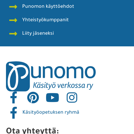
Punomon käyttöehdot
Yhteistyökumppanit
Liity jäseneksi
Käsityöopetuksen ryhmä
Ota yhteyttä: