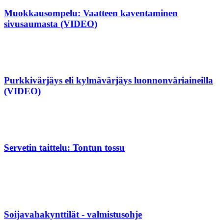
Muokkausompelu: Vaatteen kaventaminen
sivusaumasta (VIDEO)
Purkkivärjäys eli kylmävärjäys luonnonväriaineilla
(VIDEO)
Servetin taittelu: Tontun tossu
Soijavahakynttilät - valmistusohje