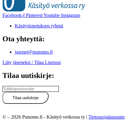
Facebook-f
Pinterest
Youtube
Instagram
Käsityöopetuksen ryhmä
Ota yhteyttä:
jasenet@punomo.fi
Liity jäseneksi / Tilaa Lisenssi
Tilaa uutiskirje:
© – 2026 Punomo.fi - Käsityö verkossa ry |
Tietosuojalausunto