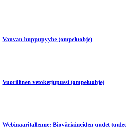
Vauvan huppupyyhe (ompeluohje)
Vuorillinen vetoketjupussi (ompeluohje)
Webinaaritallenne: Bioväriaineiden uudet tuulet