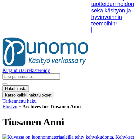
tuotteiden hoidon
sekä käsityön ja
hyvinvoinnin
teemoihin!
Kirjaudu tai rekisteröidy
Search
...
Hakutulosta
Katso kaikki hakutulokset
Tarkennettu haku
Etusivu
»
Archives for Tiusanen Anni
Tiusanen Anni