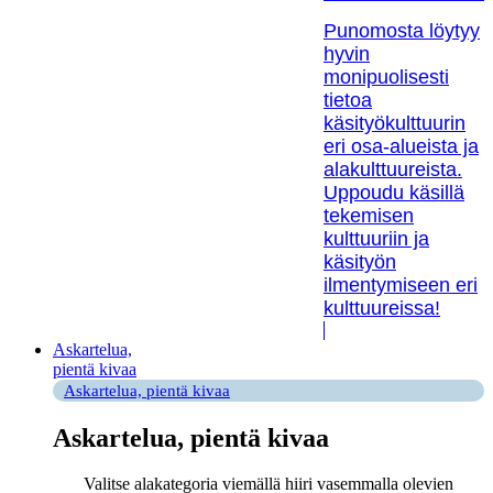
Punomosta löytyy
hyvin
monipuolisesti
tietoa
käsityökulttuurin
eri osa-alueista ja
alakulttuureista.
Uppoudu käsillä
tekemisen
kulttuuriin ja
käsityön
ilmentymiseen eri
kulttuureissa!
Askartelua,
pientä kivaa
Askartelua, pientä kivaa
Askartelua, pientä kivaa
Valitse alakategoria viemällä hiiri vasemmalla olevien