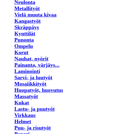
Neulonta
Metallityöt
Vielä muuta kivaa
Kangastyöt
Skräppäys
Kynttilät
Punonta
Ompelu
Korut
Nauhat, nyörit
Painanta, värjäys...
Laminointi
Sarvi- ja luutyöt
Mosaiikkityöt
Huopatyöt, huovutus
Massatyöt
Kukat
Lastu- ja puutyöt
Virkkaus
Helmet
Puu- ja risutyöt