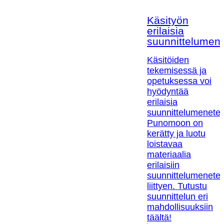
Käsityön
erilaisia
suunnittelumen
Käsitöiden
tekemisessä ja
opetuksessa voi
hyödyntää
erilaisia
suunnittelumenetel
Punomoon on
kerätty ja luotu
loistavaa
materiaalia
erilaisiin
suunnittelumenetel
liittyen. Tutustu
suunnittelun eri
mahdollisuuksiin
täältä!