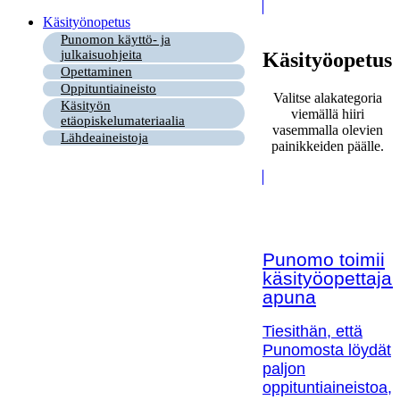
Käsityönopetus
Punomon käyttö- ja
julkaisuohjeita
Käsityöopetus
Opettaminen
Oppituntiaineisto
Valitse alakategoria
Käsityön
viemällä hiiri
etäopiskelumateriaalia
vasemmalla olevien
Lähdeaineistoja
painikkeiden päälle.
Punomo toimii
käsityöopettaja
apuna
Tiesithän, että
Punomosta löydät
paljon
oppituntiaineistoa,