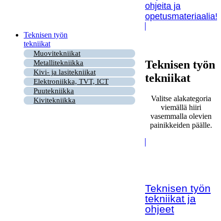
ohjeita ja
opetusmateriaalia!
Teknisen työn
tekniikat
Muovitekniikat
Teknisen työn
Metallitekniikka
Kivi- ja lasitekniikat
tekniikat
Elektroniikka, TVT, ICT
Puutekniikka
Valitse alakategoria
Kivitekniikka
viemällä hiiri
vasemmalla olevien
painikkeiden päälle.
Teknisen työn
tekniikat ja
ohjeet