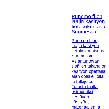
Punomo.fi on
laajin käsityön
tietokokonaisuu
Suomessa.
Punomo.fi on
laajin käsityön
tietokokonaisuus
Suomessa.
Asiantuntevan
sisällön takana on
käsityön opettajia,
alan opiskelijoita
ja tutkijoita.
Tutustu täällä
esimerkiksi
kestävän
käsityön,
materiaalien ja