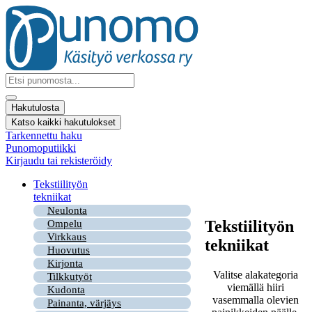
Mene
sisältöön
Search
...
Hakutulosta
Katso kaikki hakutulokset
Tarkennettu haku
Punomoputiikki
Kirjaudu tai rekisteröidy
Tekstiilityön
tekniikat
Neulonta
Tekstiilityön
Ompelu
Virkkaus
tekniikat
Huovutus
Kirjonta
Valitse alakategoria
Tilkkutyöt
viemällä hiiri
Kudonta
vasemmalla olevien
Painanta, värjäys