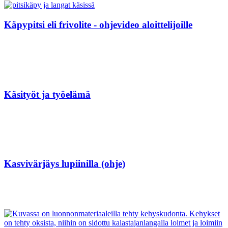
Käpypitsi eli frivolite - ohjevideo aloittelijoille
Käsityöt ja työelämä
Kasvivärjäys lupiinilla (ohje)