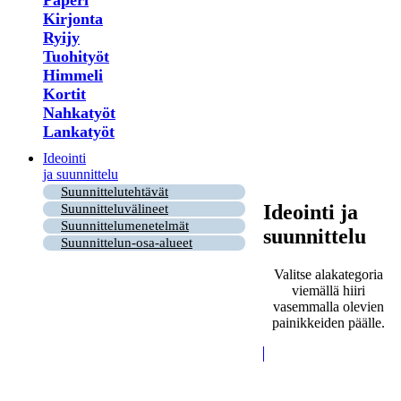
Paperi
Kirjonta
Ryijy
Tuohityöt
Himmeli
Kortit
Nahkatyöt
Lankatyöt
Ideointi
ja suunnittelu
Suunnittelutehtävät
Ideointi ja
Suunnitteluvälineet
Suunnittelumenetelmät
suunnittelu
Suunnittelun-osa-alueet
Valitse alakategoria
viemällä hiiri
vasemmalla olevien
painikkeiden päälle.