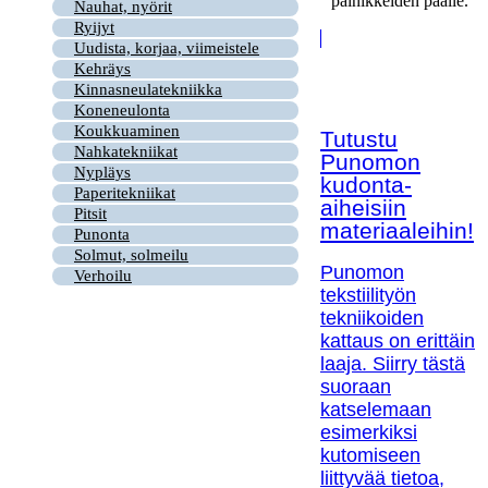
painikkeiden päälle.
Nauhat, nyörit
Ryijyt
Uudista, korjaa, viimeistele
Kehräys
Kinnasneulatekniikka
Koneneulonta
Koukkuaminen
Tutustu
Nahkatekniikat
Punomon
Nypläys
kudonta-
Paperitekniikat
aiheisiin
Pitsit
materiaaleihin!
Punonta
Solmut, solmeilu
Punomon
Verhoilu
tekstiilityön
tekniikoiden
kattaus on erittäin
laaja. Siirry tästä
suoraan
katselemaan
esimerkiksi
kutomiseen
liittyvää tietoa,