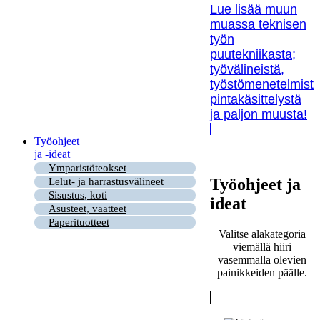
Lue lisää muun
muassa teknisen
työn
puutekniikasta;
työvälineistä,
työstömenetelmistä
pintakäsittelystä
ja paljon muusta!
Työohjeet
ja -ideat
Ymparistöteokset
Työohjeet ja
Lelut- ja harrastusvälineet
Sisustus, koti
ideat
Asusteet, vaatteet
Paperituotteet
Valitse alakategoria
viemällä hiiri
vasemmalla olevien
painikkeiden päälle.