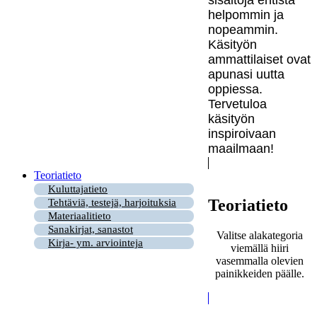
sisältöjä entistä
helpommin ja
nopeammin.
Käsityön
ammattilaiset ovat
apunasi uutta
oppiessa.
Tervetuloa
käsityön
inspiroivaan
maailmaan!
Teoriatieto
Kuluttajatieto
Teoriatieto
Tehtäviä, testejä, harjoituksia
Materiaalitieto
Sanakirjat, sanastot
Valitse alakategoria
Kirja- ym. arviointeja
viemällä hiiri
vasemmalla olevien
painikkeiden päälle.