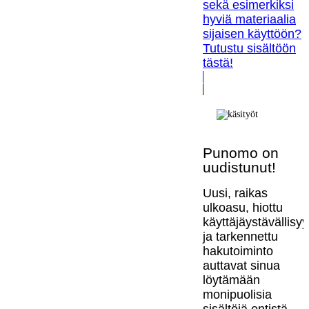
sekä esimerkiksi
hyviä materiaalia
sijaisen käyttöön?
Tutustu sisältöön
tästä!
Punomo on
uudistunut!
Uusi, raikas
ulkoasu, hiottu
käyttäjäystävällisy
ja tarkennettu
hakutoiminto
auttavat sinua
löytämään
monipuolisia