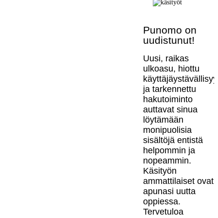
Punomo on
uudistunut!
Uusi, raikas
ulkoasu, hiottu
käyttäjäystävällisy
ja tarkennettu
hakutoiminto
auttavat sinua
löytämään
monipuolisia
sisältöjä entistä
helpommin ja
nopeammin.
Käsityön
ammattilaiset ovat
apunasi uutta
oppiessa.
Tervetuloa