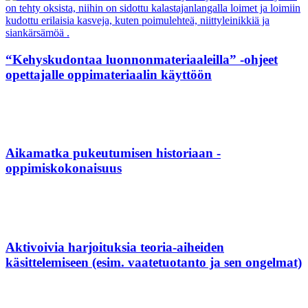
“Kehyskudontaa luonnonmateriaaleilla” -ohjeet
opettajalle oppimateriaalin käyttöön
Aikamatka pukeutumisen historiaan -
oppimiskokonaisuus
Aktivoivia harjoituksia teoria-aiheiden
käsittelemiseen (esim. vaatetuotanto ja sen ongelmat)