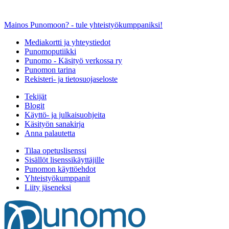
Mainos Punomoon? - tule yhteistyökumppaniksi!
Mediakortti ja yhteystiedot
Punomoputiikki
Punomo - Käsityö verkossa ry
Punomon tarina
Rekisteri- ja tietosuojaseloste
Tekijät
Blogit
Käyttö- ja julkaisuohjeita
Käsityön sanakirja
Anna palautetta
Tilaa opetuslisenssi
Sisällöt lisenssikäyttäjille
Punomon käyttöehdot
Yhteistyökumppanit
Liity jäseneksi