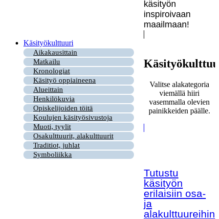
käsityön
inspiroivaan
maailmaan!
Käsityökulttuuri
Aikakausittain
Käsityökulttuu
Matkailu
Kronologiat
Käsityö oppiaineena
Valitse alakategoria
Alueittain
viemällä hiiri
Henkilökuvia
vasemmalla olevien
Opiskelijoiden töitä
painikkeiden päälle.
Koulujen käsityösivustoja
Muoti, tyylit
Osakulttuurit, alakulttuurit
Traditiot, juhlat
Symboliikka
Tutustu
käsityön
erilaisiin osa-
ja
alakulttuureihin!