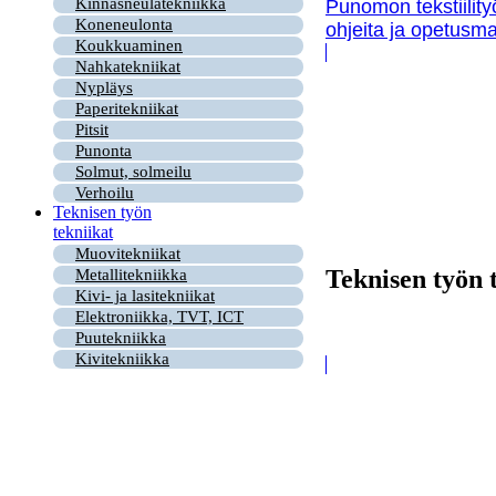
Kinnasneulatekniikka
Punomon tekstiility
Koneneulonta
ohjeita ja opetusma
Koukkuaminen
Nahkatekniikat
Nypläys
Paperitekniikat
Pitsit
Punonta
Solmut, solmeilu
Verhoilu
Teknisen työn
tekniikat
Muovitekniikat
Teknisen työn 
Metallitekniikka
Kivi- ja lasitekniikat
Elektroniikka, TVT, ICT
Puutekniikka
Kivitekniikka