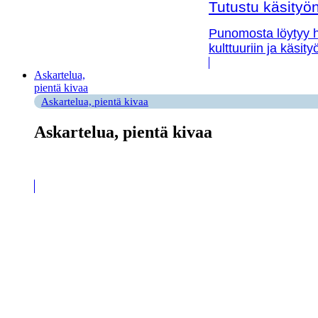
Tutustu käsityön 
Punomosta löytyy hy
kulttuuriin ja käsit
Askartelua,
pientä kivaa
Askartelua, pientä kivaa
Askartelua, pientä kivaa