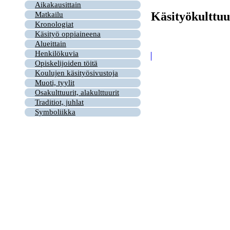
Aikakausittain
Käsityökulttuu
Matkailu
Kronologiat
Käsityö oppiaineena
Alueittain
Henkilökuvia
Opiskelijoiden töitä
Koulujen käsityösivustoja
Muoti, tyylit
Osakulttuurit, alakulttuurit
Traditiot, juhlat
Symboliikka