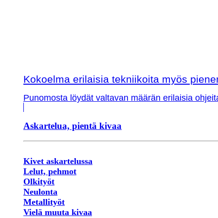
Kokoelma erilaisia tekniikoita myös piene
Punomosta löydät valtavan määrän erilaisia ohjeit
Askartelua, pientä kivaa
Kivet askartelussa
Lelut, pehmot
Olkityöt
Neulonta
Metallityöt
Vielä muuta kivaa