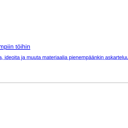
mpiin töihin
a, ideoita ja muuta materiaalia pienempäänkin askarteluu