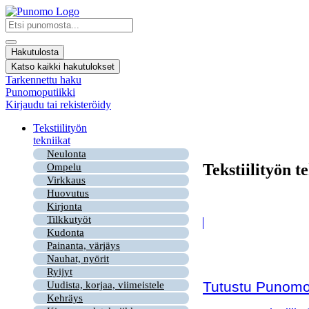
Mene
sisältöön
Search
...
Hakutulosta
Katso kaikki hakutulokset
Tarkennettu haku
Punomoputiikki
Kirjaudu tai rekisteröidy
Tekstiilityön
tekniikat
Neulonta
Tekstiilityön t
Ompelu
Virkkaus
Huovutus
Kirjonta
Tilkkutyöt
Kudonta
Painanta, värjäys
Nauhat, nyörit
Ryijyt
Tutustu Punomon
Uudista, korjaa, viimeistele
Kehräys