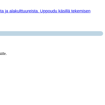
sta ja alakulttuureista. Uppoudu käsillä tekemisen
älle.