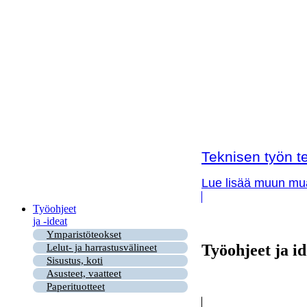
Teknisen työn te
Lue lisää muun muas
Työohjeet
ja -ideat
Ymparistöteokset
Työohjeet ja id
Lelut- ja harrastusvälineet
Sisustus, koti
Asusteet, vaatteet
Paperituotteet