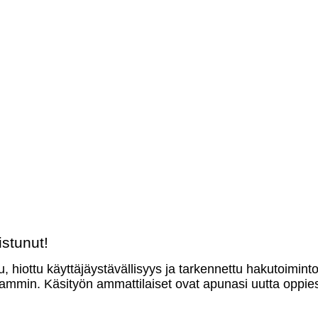
stunut!
u, hiottu käyttäjäystävällisyys ja tarkennettu hakutoimint
mmin. Käsityön ammattilaiset ovat apunasi uutta oppies