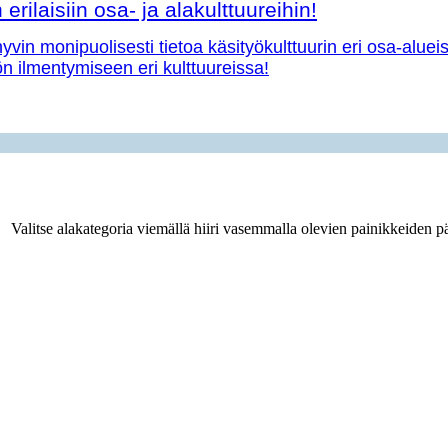
erilaisiin osa- ja alakulttuureihin!
vin monipuolisesti tietoa käsityökulttuurin eri osa-aluei
yön ilmentymiseen eri kulttuureissa!
Valitse alakategoria viemällä hiiri vasemmalla olevien painikkeiden pä