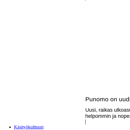
Punomo on uudi
Uusi, raikas ulkoas
helpommin ja nopea
Käsityökulttuuri