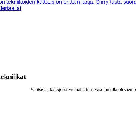
ön tekniikoiden kattaus on erittäin laaja. Siirry tästä su
teriaalia!
tekniikat
Valitse alakategoria viemällä hiiri vasemmalla olevien p