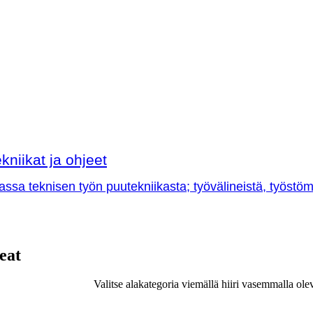
kniikat ja ohjeet
sa teknisen työn puutekniikasta; työvälineistä, työstöme
eat
Valitse alakategoria viemällä hiiri vasemmalla ole