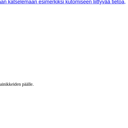
oraan katselemaan esimerkiksi kutomiseen liittyvää tietoa,
ainikkeiden päälle.