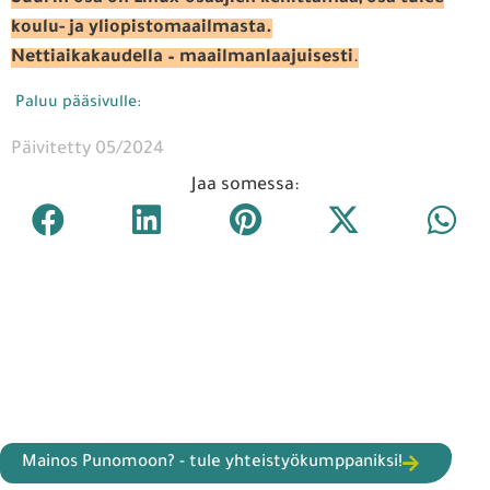
koulu- ja yliopistomaailmasta.
Nettiaikakaudella – maailmanlaajuisesti
.
Paluu pääsivulle:
Päivitetty 05/2024
Jaa somessa:
Mainos Punomoon? - tule yhteistyökumppaniksi!