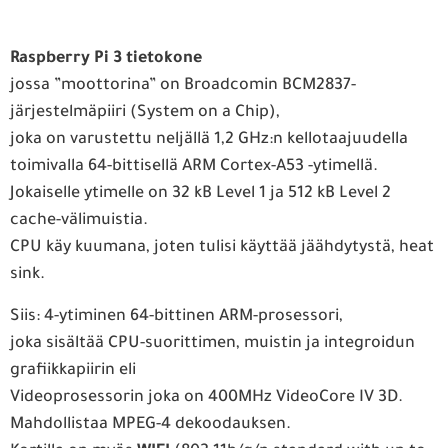
Raspberry Pi 3 tietokone
jossa ”moottorina” on Broadcomin BCM2837-
järjestelmäpiiri (System on a Chip),
joka on varustettu neljällä 1,2 GHz:n kellotaajuudella
toimivalla 64-bittisellä ARM Cortex-A53 -ytimellä.
Jokaiselle ytimelle on 32 kB Level 1 ja 512 kB Level 2
cache-välimuistia.
CPU käy kuumana, joten tulisi käyttää jäähdytystä, heat
sink.
Siis: 4-ytiminen 64-bittinen ARM-prosessori,
joka sisältää CPU-suorittimen, muistin ja integroidun
grafiikkapiirin eli
Videoprosessorin joka on 400MHz VideoCore IV 3D.
Mahdollistaa MPEG-4 dekoodauksen.