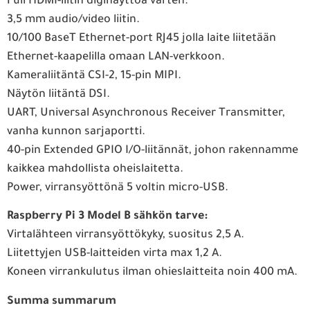
Full HDMI-liitin diginäyttöä varten.
3,5 mm audio/video liitin.
10/100 BaseT Ethernet-port RJ45 jolla laite liitetään
Ethernet-kaapelilla omaan LAN-verkkoon.
Kameraliitäntä CSI-2, 15-pin MIPI.
Näytön liitäntä DSI.
UART, Universal Asynchronous Receiver Transmitter,
vanha kunnon sarjaportti.
40-pin Extended GPIO I/O-liitännät, johon rakennamme
kaikkea mahdollista oheislaitetta.
Power, virransyöttönä 5 voltin micro-USB.
Raspberry Pi 3 Model B sähkön tarve:
Virtalähteen virransyöttökyky, suositus 2,5 A.
Liitettyjen USB-laitteiden virta max 1,2 A.
Koneen virrankulutus ilman ohieslaitteita noin 400 mA.
Summa summarum