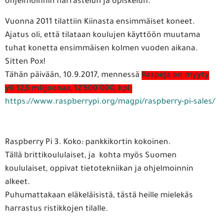
ohjelmoinnin harrastelun ja opiskelun.
Vuonna 2011 tilattiin Kiinasta ensimmäiset koneet.
Ajatus oli, että tilataan koulujen käyttöön muutama
tuhat konetta ensimmäisen kolmen vuoden aikana.
Sitten Pox!
Tähän päivään, 10.9.2017, mennessä
Raspeja on myyty
yli 12,5 miljoonaa, 12'500'000, kpl
.
https://www.raspberrypi.org/magpi/raspberry-pi-sales/
Raspberry Pi 3. Koko: pankkikortin kokoinen.
Tällä brittikoululaiset, ja kohta myös Suomen
koululaiset, oppivat tietotekniikan ja ohjelmoinnin
alkeet.
Puhumattakaan eläkeläisistä, tästä heille mielekäs
harrastus ristikkojen tilalle.