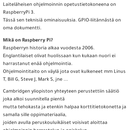
Laiteläheisen ohjelmoinnin opetustietokoneena on
RaspberryPi 3.
Tässä sen teknisiä ominaisuuksia. GPIO-liitännästä on
oma dokumentti.
Mikä on Raspberry Pi?
Raspberryn historia alkaa vuodesta 2006.
Englantilaiset olivat huolissaan kun kukaan nuori ei
harrastanut enää ohjelmointia.
Ohjelmointitaito on väylä jota ovat kulkeneet mm Linus
T, Bill G, Steve J, Mark S, jne ...
Cambridgen yliopiston yhteyteen perustettiin säätiö
joka alkoi suunnitella pientä
mutta tehokasta ja etenkin halpaa korttitietokonetta ja
samalla sille oppimateriaalia,
joiden avulla peruskouluikäiset voisivat aloittaa