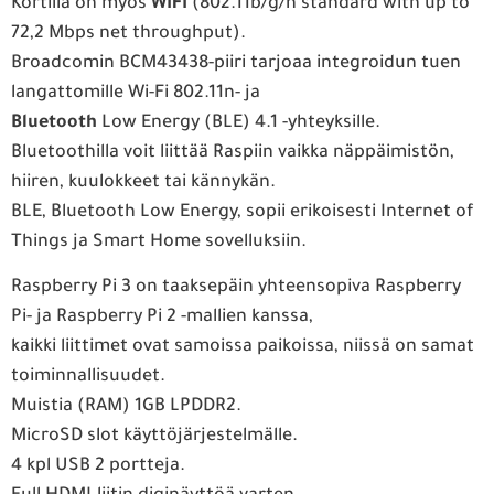
Kortilla on myös
WIFI
(802.11b/g/n standard with up to
72,2 Mbps net throughput).
Broadcomin BCM43438-piiri tarjoaa integroidun tuen
langattomille Wi-Fi 802.11n- ja
Bluetooth
Low Energy (BLE) 4.1 -yhteyksille.
Bluetoothilla voit liittää Raspiin vaikka näppäimistön,
hiiren, kuulokkeet tai kännykän.
BLE, Bluetooth Low Energy, sopii erikoisesti Internet of
Things ja Smart Home sovelluksiin.
Raspberry Pi 3 on taaksepäin yhteensopiva Raspberry
Pi- ja Raspberry Pi 2 -mallien kanssa,
kaikki liittimet ovat samoissa paikoissa, niissä on samat
toiminnallisuudet.
Muistia (RAM) 1GB LPDDR2.
MicroSD slot käyttöjärjestelmälle.
4 kpl USB 2 portteja.