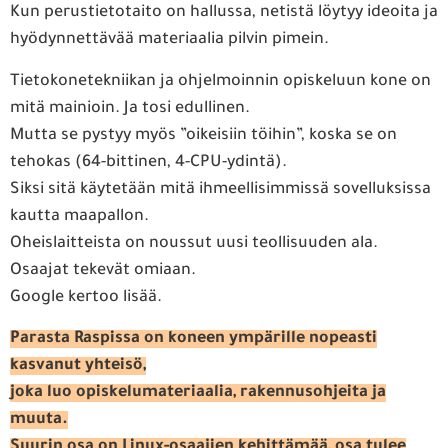
Kun perustietotaito on hallussa, netistä löytyy ideoita ja
hyödynnettävää materiaalia pilvin pimein.
Tietokonetekniikan ja ohjelmoinnin opiskeluun kone on
mitä mainioin. Ja tosi edullinen.
Mutta se pystyy myös ”oikeisiin töihin”, koska se on
tehokas (64-bittinen, 4-CPU-ydintä).
Siksi sitä käytetään mitä ihmeellisimmissä sovelluksissa
kautta maapallon.
Oheislaitteista on noussut uusi teollisuuden ala.
Osaajat tekevät omiaan.
Google kertoo lisää.
Parasta Raspissa on koneen ympärille nopeasti
kasvanut yhteisö,
joka luo opiskelumateriaalia, rakennusohjeita ja
muuta.
Suurin osa on Linux-osaajien kehittämää, osa tulee