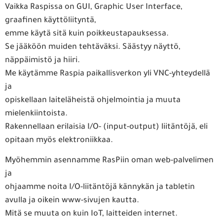
Vaikka Raspissa on GUI, Graphic User Interface,
graafinen käyttöliityntä,
emme käytä sitä kuin poikkeustapauksessa.
Se jääköön muiden tehtäväksi. Säästyy näyttö,
näppäimistö ja hiiri.
Me käytämme Raspia paikallisverkon yli VNC-yhteydellä
ja
opiskellaan laiteläheistä ohjelmointia ja muuta
mielenkiintoista.
Rakennellaan erilaisia I/O- (input-output) liitäntöjä, eli
opitaan myös elektroniikkaa.
Myöhemmin asennamme RasPiin oman web-palvelimen
ja
ohjaamme noita I/O-liitäntöjä kännykän ja tabletin
avulla ja oikein www-sivujen kautta.
Mitä se muuta on kuin IoT, laitteiden internet.