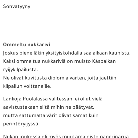
Sohvatyyny
Ommeltu nukkarivi
Joskus pienelläkin yksityiskohdalla saa aikaan kaunista.
Kaksi ommeltua nukkariviä on muisto Käspaikan
ryijykilpailusta.
Ne olivat kuvitusta diplomia varten, joita jaettiin
kilpailun voittaneille.
Lankoja Puolalassa valitessani ei ollut vielä
aavistustakaan siitä mihin ne päätyvät,
mutta sattumalta värit olivat samat kuin
perintöryijyssä.
Nukan joukossa oli myös muutama pisto paperinarua.