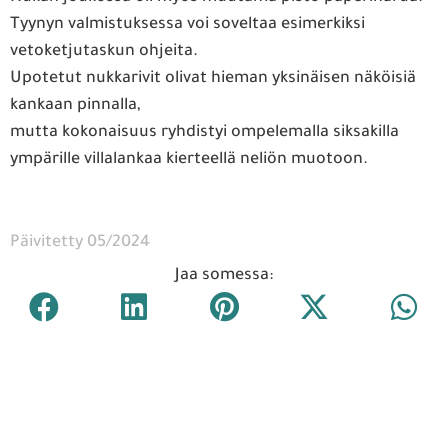
Tyynyn valmistuksessa voi soveltaa esimerkiksi
vetoketjutaskun ohjeita.
Upotetut nukkarivit olivat hieman yksinäisen näköisiä
kankaan pinnalla,
mutta kokonaisuus ryhdistyi ompelemalla siksakilla
ympärille villalankaa kierteellä neliön muotoon.
Päivitetty 05/2024
Jaa somessa: