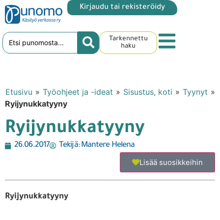
Kirjaudu tai rekisteröidy
Tarkennettu
haku
Etusivu
»
Työohjeet ja -ideat
»
Sisustus, koti
»
Tyynyt
»
Ryijynukkatyyny
Ryijynukkatyyny
26.06.2017
Tekijä:
Mantere Helena
Lisää suosikkeihin
Ryijynukkatyyny