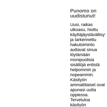
Punomo on
uudistunut!
Uusi, raikas
ulkoasu, hiottu
käyttäjäystävällisy
ja tarkennettu
hakutoiminto
auttavat sinua
löytämään
monipuolisia
sisältöjä entistä
helpommin ja
nopeammin.
Käsityön
ammattilaiset ovat
apunasi uutta
oppiessa.
Tervetuloa
käsityön