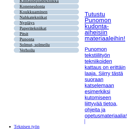
Kinnasneulatekniikka
Koneneulonta
Koukkuaminen
Tutustu
Nahkatekniikat
Punomon
Nypläys
kudonta-
Paperitekniikat
aiheisiin
Pitsit
materiaaleihin!
Punonta
Solmut, solmeilu
Punomon
Verhoilu
tekstiilityön
tekniikoiden
kattaus on erittäin
laaja. Siirry tästä
suoraan
katselemaan
esimerkiksi
kutomiseen
liittyvää tietoa,
ohjeita ja
opetusmateriaalia!
Teknisen työn