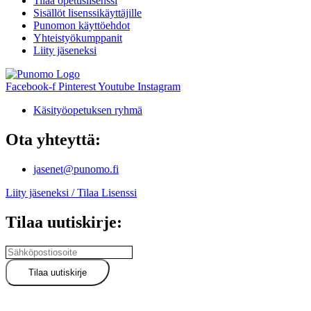
Tilaa opetuslisenssi
Sisällöt lisenssikäyttäjille
Punomon käyttöehdot
Yhteistyökumppanit
Liity jäseneksi
Facebook-f
Pinterest
Youtube
Instagram
Käsityöopetuksen ryhmä
Ota yhteyttä:
jasenet@punomo.fi
Liity jäseneksi / Tilaa Lisenssi
Tilaa uutiskirje: