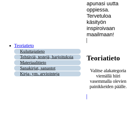
apunasi uutta
oppiessa.
Tervetuloa
käsityön
inspiroivaan
maailmaan!
Teoriatieto
Kuluttajatieto
Teoriatieto
Tehtäviä, testejä, harjoituksia
Materiaalitieto
Sanakirjat, sanastot
Valitse alakategoria
Kirja- ym. arviointeja
viemällä hiiri
vasemmalla olevien
painikkeiden päälle.