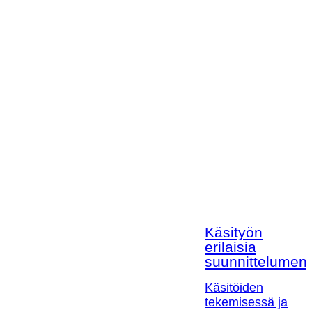
Käsityön
erilaisia
suunnittelumen
Käsitöiden
tekemisessä ja