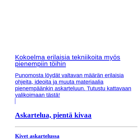
Kokoelma erilaisia tekniikoita myös
pienempiin töihin
Punomosta löydät valtavan määrän erilaisia
ohjeita, ideoita ja muuta materiaalia
pienempäänkin askarteluun. Tutustu kattavaan
valikoimaan tästä!
Askartelua, pientä kivaa
Kivet askartelussa