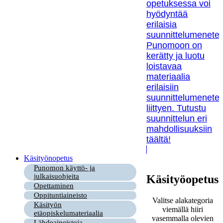
opetuksessa voi
hyödyntää
erilaisia
suunnittelumenetel
Punomoon on
kerätty ja luotu
loistavaa
materiaalia
erilaisiin
suunnittelumenetel
liittyen. Tutustu
suunnittelun eri
mahdollisuuksiin
täältä!
Käsityönopetus
Punomon käyttö- ja
julkaisuohjeita
Käsityöopetus
Opettaminen
Oppituntiaineisto
Valitse alakategoria
Käsityön
viemällä hiiri
etäopiskelumateriaalia
vasemmalla olevien
Lähdeaineistoja