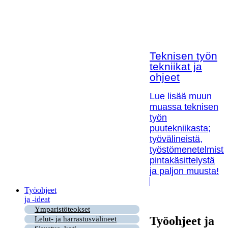
Teknisen työn
tekniikat ja
ohjeet
Lue lisää muun
muassa teknisen
työn
puutekniikasta;
työvälineistä,
työstömenetelmistä
pintakäsittelystä
ja paljon muusta!
Työohjeet
ja -ideat
Ymparistöteokset
Työohjeet ja
Lelut- ja harrastusvälineet