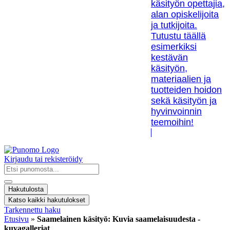
käsityön opettajia,
alan opiskelijoita
ja tutkijoita.
Tutustu täällä
esimerkiksi
kestävän
käsityön,
materiaalien ja
tuotteiden hoidon
sekä käsityön ja
hyvinvoinnin
teemoihin!
Kirjaudu tai rekisteröidy
Search
...
Hakutulosta
Katso kaikki hakutulokset
Tarkennettu haku
Etusivu
»
Saamelainen käsityö: Kuvia saamelaisuudesta -
kuvagalleriat