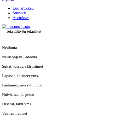
Luo artikkeli
Suosikit
Asetukset
Tekstiilityön tekniikat
Neulonta
Neuleohjeita, -ideoita
Sukat, tossut, säärystimet
Lapaset, käsineet yms.
Päähineet, myssyt, pipot
Huivit, saalit, peitot
Puserot, takit yms
Vauvan neuleet