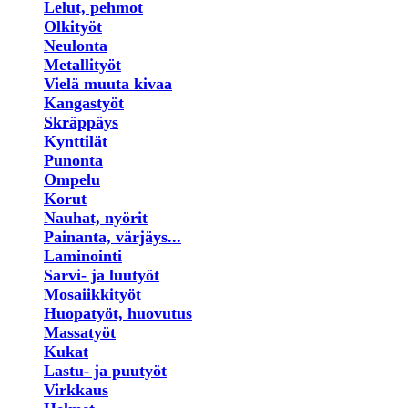
Lelut, pehmot
Olkityöt
Neulonta
Metallityöt
Vielä muuta kivaa
Kangastyöt
Skräppäys
Kynttilät
Punonta
Ompelu
Korut
Nauhat, nyörit
Painanta, värjäys...
Laminointi
Sarvi- ja luutyöt
Mosaiikkityöt
Huopatyöt, huovutus
Massatyöt
Kukat
Lastu- ja puutyöt
Virkkaus