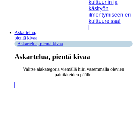
kulttuuriin ja
käsityön
ilmentymiseen eri
kulttuureissa!
Askartelua,
pientä kivaa
Askartelua, pientä kivaa
Askartelua, pientä kivaa
Valitse alakategoria viemällä hiiri vasemmalla olevien
painikkeiden päälle.