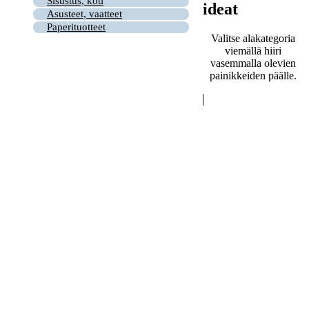
Sisustus, koti
ideat
Asusteet, vaatteet
Paperituotteet
Valitse alakategoria
viemällä hiiri
vasemmalla olevien
painikkeiden päälle.