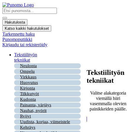
Mene
sisältöön
Search
...
Hakutulosta
Katso kaikki hakutulokset
Tarkennettu haku
Punomoputiikki
Kirjaudu tai rekisteröidy
Tekstiilityön
tekniikat
Neulonta
Tekstiilityön
Ompelu
Virkkaus
tekniikat
Huovutus
Kirjonta
Valitse alakategoria
Tilkkutyöt
viemällä hiiri
Kudonta
vasemmalla olevien
Painanta, värjäys
painikkeiden päälle.
Nauhat, nyörit
Ryijyt
Uudista, korjaa, viimeistele
Kehräys