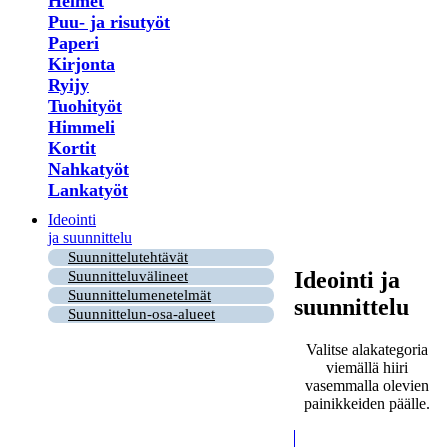
Helmet
Puu- ja risutyöt
Paperi
Kirjonta
Ryijy
Tuohityöt
Himmeli
Kortit
Nahkatyöt
Lankatyöt
Ideointi
ja suunnittelu
Suunnittelutehtävät
Ideointi ja
Suunnitteluvälineet
Suunnittelumenetelmät
suunnittelu
Suunnittelun-osa-alueet
Valitse alakategoria
viemällä hiiri
vasemmalla olevien
painikkeiden päälle.