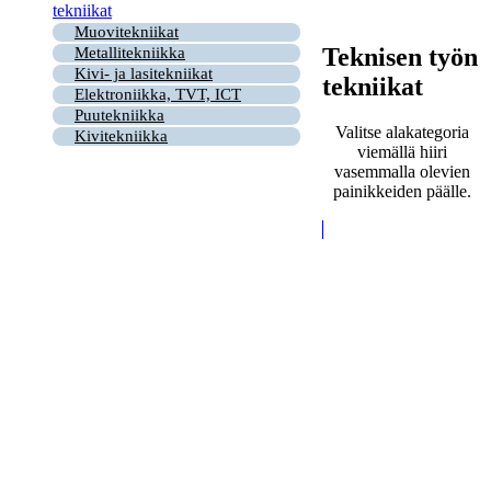
tekniikat
Muovitekniikat
Teknisen työn
Metallitekniikka
Kivi- ja lasitekniikat
tekniikat
Elektroniikka, TVT, ICT
Puutekniikka
Valitse alakategoria
Kivitekniikka
viemällä hiiri
vasemmalla olevien
painikkeiden päälle.