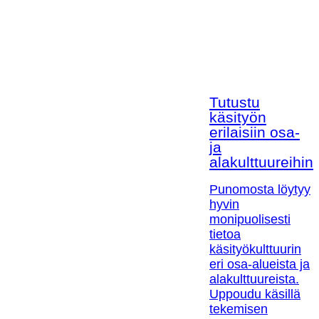
Tutustu
käsityön
erilaisiin osa-
ja
alakulttuureihin!
Punomosta löytyy
hyvin
monipuolisesti
tietoa
käsityökulttuurin
eri osa-alueista ja
alakulttuureista.
Uppoudu käsillä
tekemisen