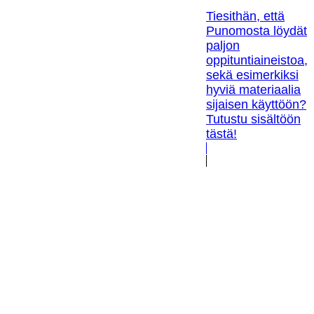
Tiesithän, että
Punomosta löydät
paljon
oppituntiaineistoa,
sekä esimerkiksi
hyviä materiaalia
sijaisen käyttöön?
Tutustu sisältöön
tästä!