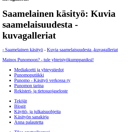
Saamelainen käsityö: Kuvia
saamelaisuudesta -
kuvagalleriat
‹ Saamelainen käsityö
-
Kuvia saamelaisuudesta -kuvagalleriat
Mainos Punomoon? - tule yhteistyökumppaniksi!
Mediakortti ja yhteystiedot
Punomoputiikki
Punomo - Käsityö verkossa ry
Punomon tarina
Rekisteri- ja tietosuojaseloste
Tekijät
Blogit
Käyttö- ja julkaisuohjeita
Käsityön sanakirja
Anna palautetta