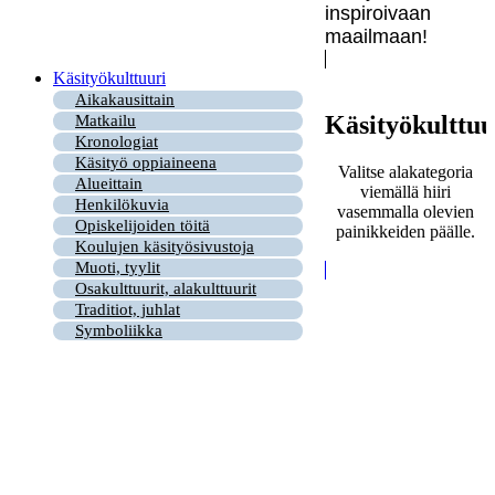
inspiroivaan
maailmaan!
Käsityökulttuuri
Aikakausittain
Käsityökulttuu
Matkailu
Kronologiat
Käsityö oppiaineena
Valitse alakategoria
Alueittain
viemällä hiiri
Henkilökuvia
vasemmalla olevien
Opiskelijoiden töitä
painikkeiden päälle.
Koulujen käsityösivustoja
Muoti, tyylit
Osakulttuurit, alakulttuurit
Traditiot, juhlat
Symboliikka