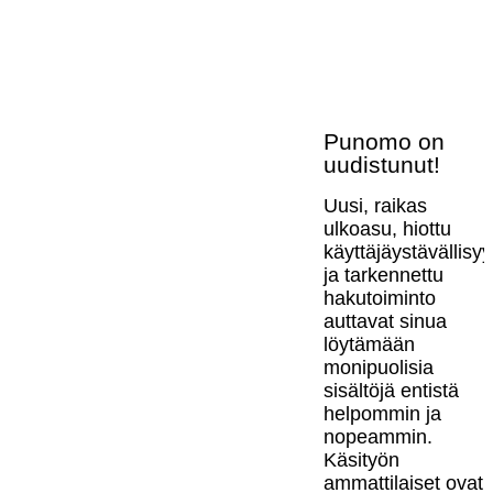
Punomo on
uudistunut!
Uusi, raikas
ulkoasu, hiottu
käyttäjäystävällisy
ja tarkennettu
hakutoiminto
auttavat sinua
löytämään
monipuolisia
sisältöjä entistä
helpommin ja
nopeammin.
Käsityön
ammattilaiset ovat