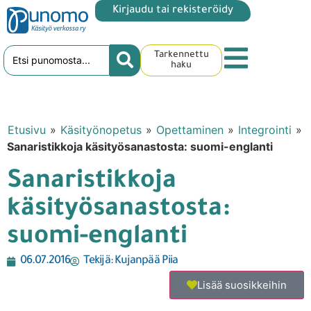
Kirjaudu tai rekisteröidy
Tarkennettu
haku
Etusivu
»
Käsityönopetus
»
Opettaminen
»
Integrointi
»
Sanaristikkoja käsityösanastosta: suomi-englanti
Sanaristikkoja
käsityösanastosta:
suomi-englanti
06.07.2016
Tekijä:
Kujanpää Piia
Lisää suosikkeihin