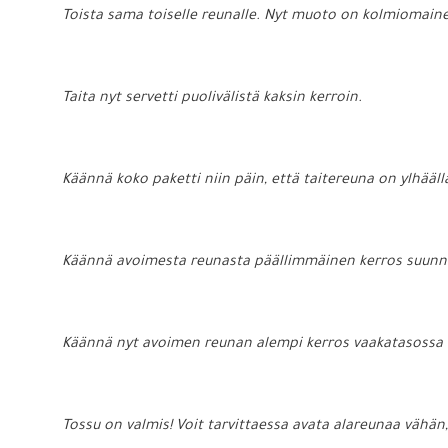
Toista sama toiselle reunalle. Nyt muoto on kolmiomain
Taita nyt servetti puolivälistä kaksin kerroin.
Käännä koko paketti niin päin, että taitereuna on ylhääll
Käännä avoimesta reunasta päällimmäinen kerros suunnil
Käännä nyt avoimen reunan alempi kerros vaakatasossa ko
Tossu on valmis! Voit tarvittaessa avata alareunaa vähän,