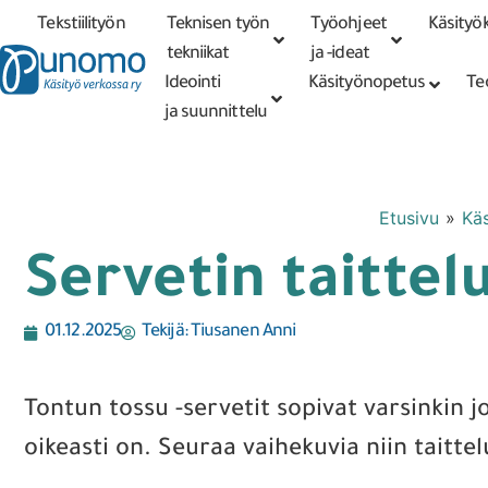
Tekstiilityön
Teknisen työn
Työohjeet
Käsityök
Tarkennettu
haku
tekniikat
tekniikat
ja -ideat
Ideointi
Käsityönopetus
Te
ja suunnittelu
Etusivu
»
Käs
Servetin taittel
01.12.2025
Tekijä:
Tiusanen Anni
Tontun tossu -servetit sopivat varsinkin
oikeasti on. Seuraa vaihekuvia niin taitte