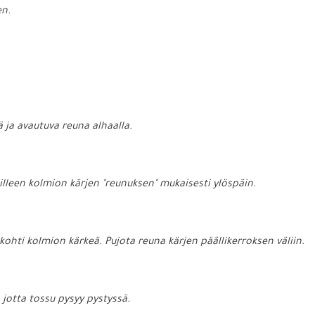
en.
ä ja avautuva reuna alhaalla.
leen kolmion kärjen "reunuksen" mukaisesti ylöspäin.
hti kolmion kärkeä. Pujota reuna kärjen päällikerroksen väliin.
 jotta tossu pysyy pystyssä.