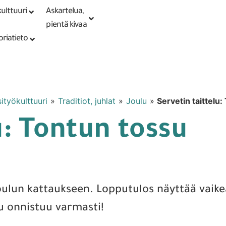
ulttuuri
Askartelua,
Kirjaudu tai
Punomoputiikki
rekisteröidy
pientä kivaa
oriatieto
ityökulttuuri
»
Traditiot, juhlat
»
Joulu
»
Servetin taittelu
u: Tontun tossu
 joulun kattaukseen. Lopputulos näyttää vai
lu onnistuu varmasti!