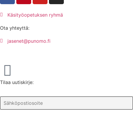
Käsityöopetuksen ryhmä
Ota yhteyttä:
jasenet@punomo.fi
Liity jäseneksi / Tilaa Lisenssi
Tilaa uutiskirje: