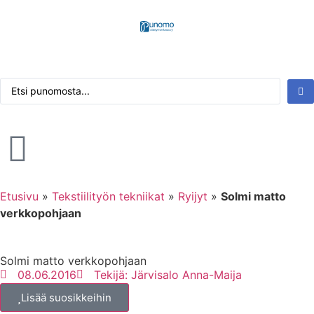
Kirjaudu tai rekisteröidy
Tarkennettu haku
Etusivu
»
Tekstiilityön tekniikat
»
Ryijyt
»
Solmi matto
verkkopohjaan
Solmi matto verkkopohjaan
08.06.2016
Tekijä:
Järvisalo Anna-Maija
Lisää suosikkeihin