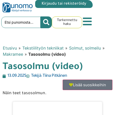
Kirjaudu tai rekisteröidy
Tarkennettu
haku
Etusivu
»
Tekstiilityön tekniikat
»
Solmut, solmeilu
»
Makramee
»
Tasosolmu (video)
Tasosolmu (video)
13.09.2025
Tekijä:
Tiina Pitkänen
Lisää suosikkeihin
Näin teet tasosolmun.