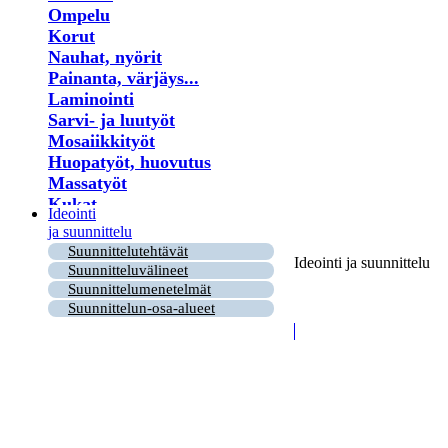
Ompelu
Korut
Nauhat, nyörit
Painanta, värjäys...
Laminointi
Sarvi- ja luutyöt
Mosaiikkityöt
Huopatyöt, huovutus
Massatyöt
Kukat
Ideointi
Lastu- ja puutyöt
ja suunnittelu
Virkkaus
Suunnittelutehtävät
Ideointi ja suunnittelu
Helmet
Suunnitteluvälineet
Puu- ja risutyöt
Suunnittelumenetelmät
Paperi
Suunnittelun-osa-alueet
Kirjonta
Ryijy
Tuohityöt
Himmeli
Kortit
Nahkatyöt