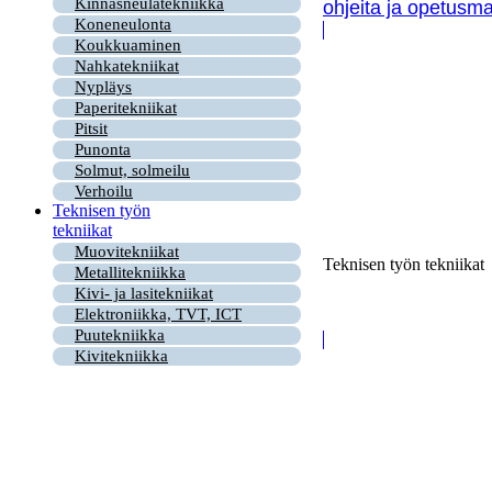
Kinnasneulatekniikka
ohjeita ja opetusma
Koneneulonta
Koukkuaminen
Nahkatekniikat
Nypläys
Paperitekniikat
Pitsit
Punonta
Solmut, solmeilu
Verhoilu
Teknisen työn
tekniikat
Muovitekniikat
Teknisen työn tekniikat
Metallitekniikka
Kivi- ja lasitekniikat
Elektroniikka, TVT, ICT
Puutekniikka
Kivitekniikka