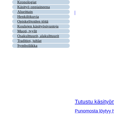
Kronologiat
Käsityö oppiaineena
Alueittain
Henkilökuvia
Opiskelijoiden töitä
Koulujen käsityösivustoja
Muoti, tyylit
Osakulttuurit, alakulttuurit
Traditiot, juhlat
Symboliikka
Tutustu käsityön 
Punomosta löytyy hy