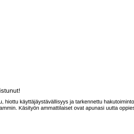
stunut!
u, hiottu käyttäjäystävällisyys ja tarkennettu hakutoimint
mmin. Käsityön ammattilaiset ovat apunasi uutta oppies