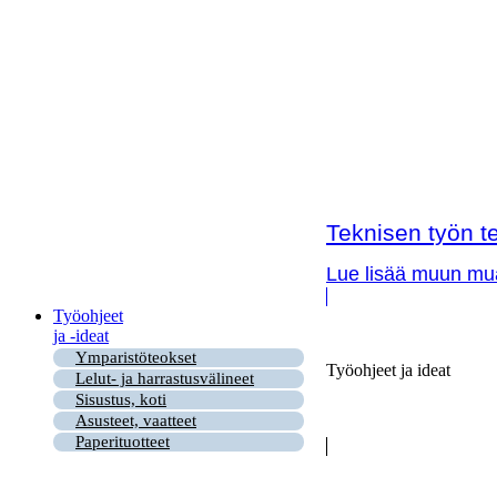
Teknisen työn te
Lue lisää muun muas
Työohjeet
ja -ideat
Ymparistöteokset
Työohjeet ja ideat
Lelut- ja harrastusvälineet
Sisustus, koti
Asusteet, vaatteet
Paperituotteet