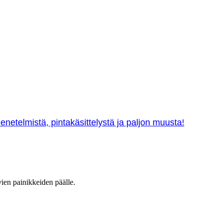
netelmistä, pintakäsittelystä ja paljon muusta!
vien painikkeiden päälle.