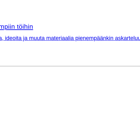
mpiin töihin
a, ideoita ja muuta materiaalia pienempäänkin askarteluu