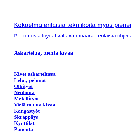
Kokoelma erilaisia tekniikoita myös piene
Punomosta löydät valtavan määrän erilaisia ohjeit
Askartelua, pientä kivaa
Kivet askartelussa
Lelut, pehmot
Olkityöt
Neulonta
Metallityöt
Vielä muuta kivaa
Kangastyöt
Skräppäys
Kynttilät
Punonta