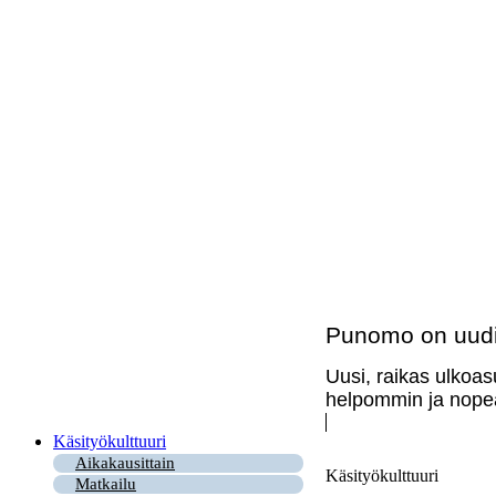
Punomo on uudi
Uusi, raikas ulkoas
helpommin ja nopea
Käsityökulttuuri
Aikakausittain
Käsityökulttuuri
Matkailu