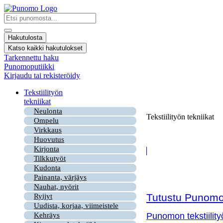
Mene
sisältöön
Search
...
Hakutulosta
Katso kaikki hakutulokset
Tarkennettu haku
Punomoputiikki
Kirjaudu tai rekisteröidy
Tekstiilityön
tekniikat
Neulonta
Tekstiilityön tekniikat
Ompelu
Virkkaus
Huovutus
Kirjonta
Tilkkutyöt
Kudonta
Painanta, värjäys
Nauhat, nyörit
Tutustu Punomon
Ryijyt
Uudista, korjaa, viimeistele
Kehräys
Punomon tekstiility