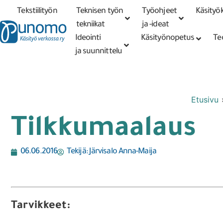
Tekstiilityön
Teknisen työn
Työohjeet
Käsityök
Tarkennettu
haku
tekniikat
tekniikat
ja -ideat
Ideointi
Käsityönopetus
Te
ja suunnittelu
Etusivu
Tilkkumaalaus
06.06.2016
Tekijä:
Järvisalo Anna-Maija
Tarvikkeet: