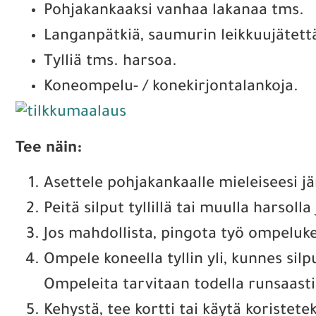
Pohjakankaaksi vanhaa lakanaa tms.
Langanpätkiä, saumurin leikkuujätett
Tylliä tms. harsoa.
Koneompelu- / konekirjontalankoja.
Tee näin:
Asettele pohjakankaalle mieleiseesi jä
Peitä silput tyllillä tai muulla harsoll
Jos mahdollista, pingota työ ompeluk
Ompele koneella tyllin yli, kunnes sil
Ompeleita tarvitaan todella runsaasti
Kehystä, tee kortti tai käytä koristetek