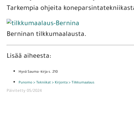
Tarkempia ohjeita koneparsintatekniikast
Berninan tilkkumaalausta.
Lisää aiheesta:
Hyvä Sauma -kirja s. 210
Punomo > Tekniikat > Kirjonta > Tilkkumaalaus
Päivitetty 05/2024