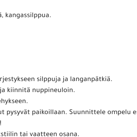
ä, kangassilppua.
rjestykseen silppuja ja langanpätkiä.
a ja kiinnitä nuppineuloin.
ehykseen.
put pysyvät paikoillaan. Suunnittele ompelu 
!
stiilin tai vaatteen osana.