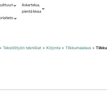
ulttuuri
Askartelua,
Kirjaudu tai
Punomoputiikki
rekisteröidy
pientä kivaa
oriatieto
»
Tekstiilityön tekniikat
»
Kirjonta
»
Tilkkumaalaus
»
Tilkk