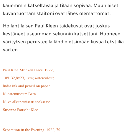
kauemmin katseltavaa ja tilaan sopivaa. Muunlaiset
kuvantuottamistaitoni ovat lähes olemattomat.
Hollantilaisen Paul Kleen taidekuvat ovat joskus
kestäneet useamman sekunnin katsettani. Huoneen
värityksen perusteella lähdin etsimään kuvaa tekstiiliä
varten.
Paul Klee. Stricken Place. 1922,
109. 32,8x23,1 cm; watercolour,
India ink and pencil on paper.
Kunstemuseum Bern.
Kuva alkuperäisesti teoksessa
Susanna Partsch: Klee.
Separation in the Evening. 1922, 79.