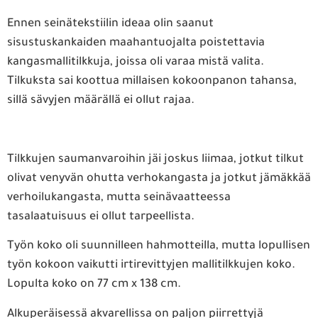
Ennen seinätekstiilin ideaa olin saanut
sisustuskankaiden maahantuojalta poistettavia
kangasmallitilkkuja, joissa oli varaa mistä valita.
Tilkuksta sai koottua millaisen kokoonpanon tahansa,
sillä sävyjen määrällä ei ollut rajaa.
Tilkkujen saumanvaroihin jäi joskus liimaa, jotkut tilkut
olivat venyvän ohutta verhokangasta ja jotkut jämäkkää
verhoilukangasta, mutta seinävaatteessa
tasalaatuisuus ei ollut tarpeellista.
Työn koko oli suunnilleen hahmotteilla, mutta lopullisen
työn kokoon vaikutti irtirevittyjen mallitilkkujen koko.
Lopulta koko on 77 cm x 138 cm.
Alkuperäisessä akvarellissa on paljon piirrettyjä