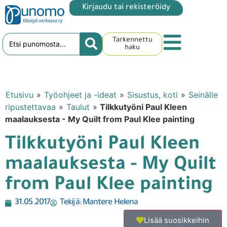
Kirjaudu tai rekisteröidy
Tarkennettu
haku
Etusivu
»
Työohjeet ja -ideat
»
Sisustus, koti
»
Seinälle
ripustettavaa
»
Taulut
»
Tilkkutyöni Paul Kleen
maalauksesta - My Quilt from Paul Klee painting
Tilkkutyöni Paul Kleen
maalauksesta - My Quilt
from Paul Klee painting
31.05.2017
Tekijä:
Mantere Helena
Lisää suosikkeihin