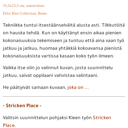
33,5x23,5 cm; watercolour.
Felix Klee Collection, Berne.
Tekniikka tuntui itsestäänselvältä alusta asti. Tilkkutöitä
on hauska tehdä. Kun on käyttänyt ensin aikaa pienien
kokonaisuuksia tekemiseen ja tuntuu että aina vaan työ
jatkuu ja jatkuu, huomaa yhtäkkiä kokoavansa pienistä
kokonaisuuksista vartissa kasaan koko työn ilmeen.
Vaikka itse olin jo valinnut kuvan, josta suunnittelu
jatkuu, saivat oppilaani vahvistaa valintaani.
He päätyivät samaan kuvaan,
joka on ...
- Stricken Place -
Valitsin suunnittelun pohjaksi Kleen työn
Stricken
Place
.