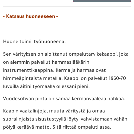
- Katsaus huoneeseen -
Huone toimii työhuoneena.
Sen värityksen on aloittanut ompelutarvikekaappi, joka
on aiemmin palvellut hammaslääkärin
instrumenttikaappina. Kerma ja harmaa ovat
himmeäpintaista metallia. Kaappi on palvellut 1960-70
luvuilla äitini työmaalla ollessani pieni.
Vuodesohvan pinta on samaa kermanvaaleaa nahkaa.
Kaapin vaakalinjoja, muuta väritystä ja omaa
suoralinjaista sisustustyyliä löytyi vahvistamaan vähän
pölyä keräävä matto. Sitä riittää ompelutilassa.