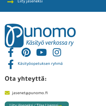
Liity jäseneksi
Käsityöopetuksen ryhmä
Ota yhteyttä:
jasenet@punomo.fi
Liity jäseneksi / Tilaa Lisenssi