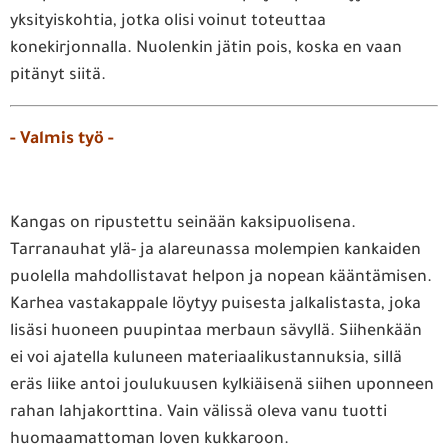
yksityiskohtia, jotka olisi voinut toteuttaa
konekirjonnalla. Nuolenkin jätin pois, koska en vaan
pitänyt siitä.
- Valmis työ -
Kangas on ripustettu seinään kaksipuolisena.
Tarranauhat ylä- ja alareunassa molempien kankaiden
puolella mahdollistavat helpon ja nopean kääntämisen.
Karhea vastakappale löytyy puisesta jalkalistasta, joka
lisäsi huoneen puupintaa merbaun sävyllä. Siihenkään
ei voi ajatella kuluneen materiaalikustannuksia, sillä
eräs liike antoi joulukuusen kylkiäisenä siihen uponneen
rahan lahjakorttina. Vain välissä oleva vanu tuotti
huomaamattoman loven kukkaroon.