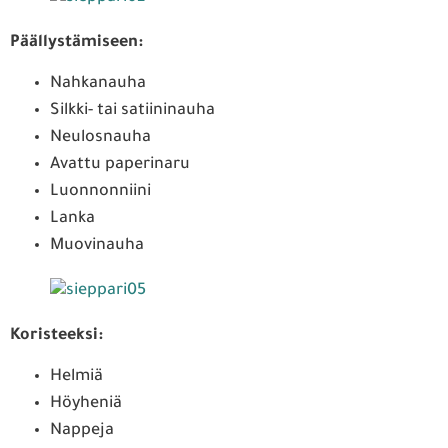
Päällystämiseen:
Nahkanauha
Silkki- tai satiininauha
Neulosnauha
Avattu paperinaru
Luonnonniini
Lanka
Muovinauha
Koristeeksi:
Helmiä
Höyheniä
Nappeja