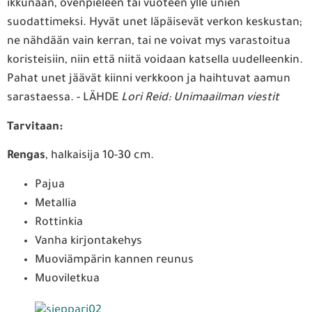
ikkunaan, ovenpieleen tai vuoteen ylle unien
suodattimeksi. Hyvät unet läpäisevät verkon keskustan;
ne nähdään vain kerran, tai ne voivat mys varastoitua
koristeisiin, niin että niitä voidaan katsella uudelleenkin.
Pahat unet jäävät kiinni verkkoon ja haihtuvat aamun
sarastaessa. - LÄHDE
Lori Reid: Unimaailman viestit
Tarvitaan:
Rengas
, halkaisija 10-30 cm.
Pajua
Metallia
Rottinkia
Vanha kirjontakehys
Muoviämpärin kannen reunus
Muoviletkua