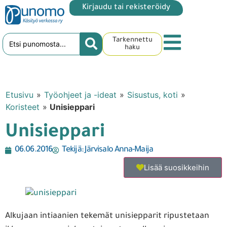
Kirjaudu tai rekisteröidy
Tarkennettu
haku
Etusivu
»
Työohjeet ja -ideat
»
Sisustus, koti
»
Koristeet
»
Unisieppari
Unisieppari
06.06.2016
Tekijä:
Järvisalo Anna-Maija
Lisää suosikkeihin
Alkujaan intiaanien tekemät unisiepparit ripustetaan