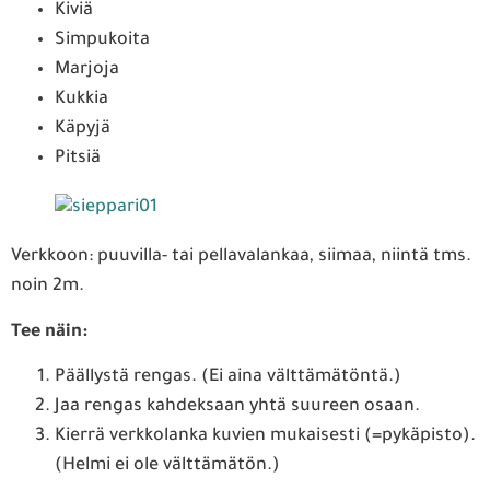
Kiviä
Simpukoita
Marjoja
Kukkia
Käpyjä
Pitsiä
Verkkoon: puuvilla- tai pellavalankaa, siimaa, niintä tms.
noin 2m.
Tee näin:
Päällystä rengas. (Ei aina välttämätöntä.)
Jaa rengas kahdeksaan yhtä suureen osaan.
Kierrä verkkolanka kuvien mukaisesti (=pykäpisto).
(Helmi ei ole välttämätön.)