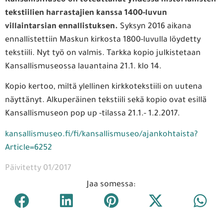
tekstiilien harrastajien kanssa 1400-luvun
villaintarsian ennallistuksen.
Syksyn 2016 aikana
ennallistettiin Maskun kirkosta 1800-luvulla löydetty
tekstiili. Nyt työ on valmis. Tarkka kopio julkistetaan
Kansallismuseossa lauantaina 21.1. klo 14.
Kopio kertoo, miltä ylellinen kirkkotekstiili on uutena
näyttänyt. Alkuperäinen tekstiili sekä kopio ovat esillä
Kansallismuseon pop up -tilassa 21.1.- 1.2.2017.
kansallismuseo.fi/fi/kansallismuseo/ajankohtaista?
Article=6252
Päivitetty 01/2017
Jaa somessa: