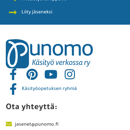
Liity jäseneksi
Käsityöopetuksen ryhmä
Ota yhteyttä:
jasenet@punomo.fi