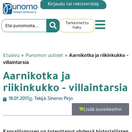
Kirjaudu tai rekisteröidy
Tarkennettu
haku
Etusivu
»
Punomon uutiset
»
Aarnikotka ja riikinkukko -
villaintarsia
Aarnikotka ja
riikinkukko - villaintarsia
18.01.2017
Tekijä:
Sinervo Pirjo
Lisää suosikkeihin
Kansallismuseo on toteuttanut yhdessä historiallisten