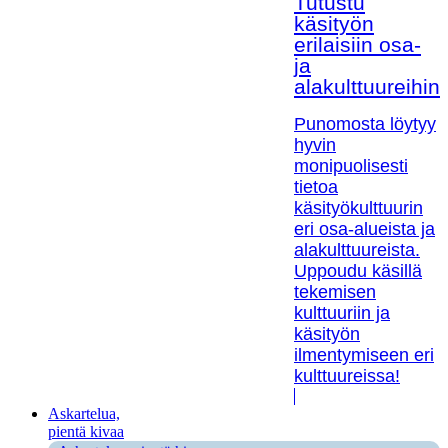
Tutustu
käsityön
erilaisiin osa-
ja
alakulttuureihin!
Punomosta löytyy
hyvin
monipuolisesti
tietoa
käsityökulttuurin
eri osa-alueista ja
alakulttuureista.
Uppoudu käsillä
tekemisen
kulttuuriin ja
käsityön
ilmentymiseen eri
kulttuureissa!
Askartelua,
pientä kivaa