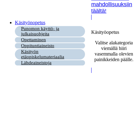
mahdollisuuksiin
täältä!
Käsityönopetus
Punomon käyttö- ja
Käsityöopetus
julkaisuohjeita
Opettaminen
Valitse alakategoria
Oppituntiaineisto
viemällä hiiri
Käsityön
vasemmalla olevien
etäopiskelumateriaalia
painikkeiden päälle.
Lähdeaineistoja