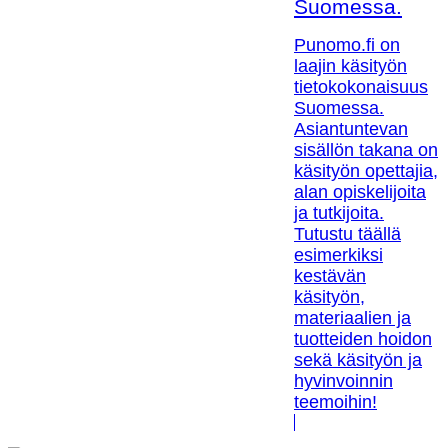
Suomessa.
Punomo.fi on
laajin käsityön
tietokokonaisuus
Suomessa.
Asiantuntevan
sisällön takana on
käsityön opettajia,
alan opiskelijoita
ja tutkijoita.
Tutustu täällä
esimerkiksi
kestävän
käsityön,
materiaalien ja
tuotteiden hoidon
sekä käsityön ja
hyvinvoinnin
teemoihin!