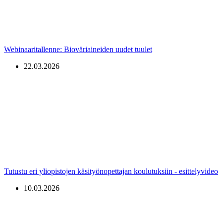
Webinaaritallenne: Bioväriaineiden uudet tuulet
22.03.2026
Tutustu eri yliopistojen käsityönopettajan koulutuksiin - esittelyvideo
10.03.2026