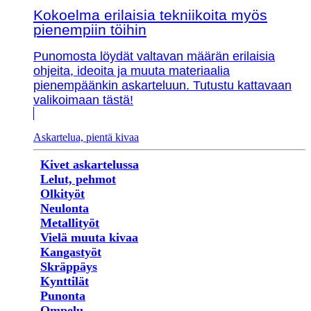
Kokoelma erilaisia tekniikoita myös
pienempiin töihin
Punomosta löydät valtavan määrän erilaisia
ohjeita, ideoita ja muuta materiaalia
pienempäänkin askarteluun. Tutustu kattavaan
valikoimaan tästä!
Askartelua, pientä kivaa
Kivet askartelussa
Lelut, pehmot
Olkityöt
Neulonta
Metallityöt
Vielä muuta kivaa
Kangastyöt
Skräppäys
Kynttilät
Punonta
Ompelu