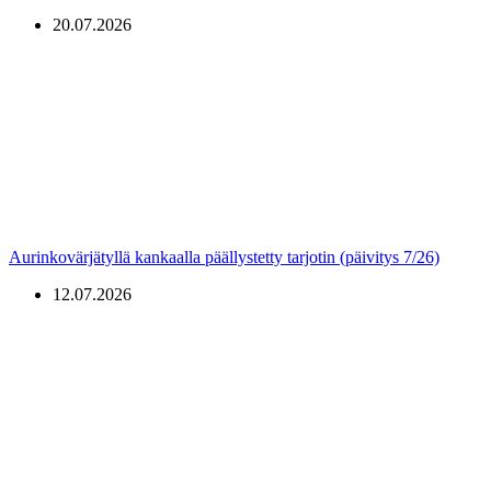
20.07.2026
Aurinkovärjätyllä kankaalla päällystetty tarjotin (päivitys 7/26)
12.07.2026