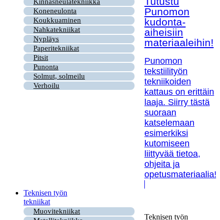
Tutustu
Kinnasneulatekniikka
Punomon
Koneneulonta
kudonta-
Koukkuaminen
Nahkatekniikat
aiheisiin
Nypläys
materiaaleihin!
Paperitekniikat
Pitsit
Punomon
Punonta
tekstiilityön
Solmut, solmeilu
tekniikoiden
Verhoilu
kattaus on erittäin
laaja. Siirry tästä
suoraan
katselemaan
esimerkiksi
kutomiseen
liittyvää tietoa,
ohjeita ja
opetusmateriaalia!
Teknisen työn
tekniikat
Muovitekniikat
Teknisen työn