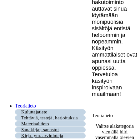
hakutoiminto
auttavat sinua
löytämään
monipuolisia
sisältöjä entistä
helpommin ja
nopeammin.
Käsityön
ammattilaiset ovat
apunasi uutta
oppiessa.
Tervetuloa
käsityön
inspiroivaan
maailmaan!
Teoriatieto
Kuluttajatieto
Teoriatieto
Tehtäviä, testejä, harjoituksia
Materiaalitieto
Valitse alakategoria
Sanakirjat, sanastot
viemällä hiiri
Kirja- ym. arviointeja
vasemmalla olevien