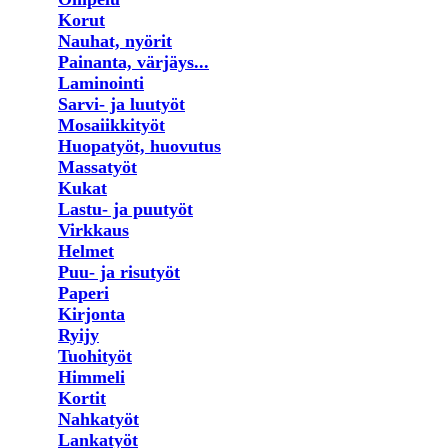
Korut
Nauhat, nyörit
Painanta, värjäys...
Laminointi
Sarvi- ja luutyöt
Mosaiikkityöt
Huopatyöt, huovutus
Massatyöt
Kukat
Lastu- ja puutyöt
Virkkaus
Helmet
Puu- ja risutyöt
Paperi
Kirjonta
Ryijy
Tuohityöt
Himmeli
Kortit
Nahkatyöt
Lankatyöt