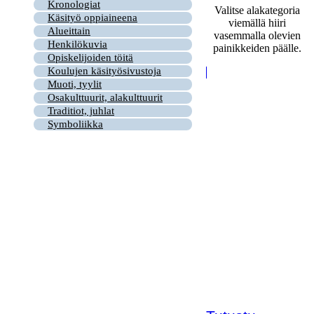
Kronologiat
Valitse alakategoria
Käsityö oppiaineena
viemällä hiiri
Alueittain
vasemmalla olevien
Henkilökuvia
painikkeiden päälle.
Opiskelijoiden töitä
Koulujen käsityösivustoja
Muoti, tyylit
Osakulttuurit, alakulttuurit
Traditiot, juhlat
Symboliikka