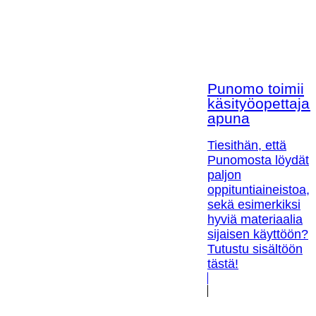
Punomo toimii
käsityöopettaja
apuna
Tiesithän, että
Punomosta löydät
paljon
oppituntiaineistoa,
sekä esimerkiksi
hyviä materiaalia
sijaisen käyttöön?
Tutustu sisältöön
tästä!