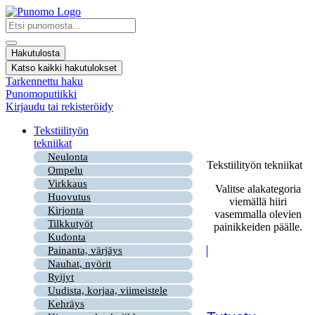
Mene
sisältöön
Search
...
Hakutulosta
Katso kaikki hakutulokset
Tarkennettu haku
Punomoputiikki
Kirjaudu tai rekisteröidy
Tekstiilityön
tekniikat
Neulonta
Tekstiilityön tekniikat
Ompelu
Virkkaus
Valitse alakategoria
Huovutus
viemällä hiiri
Kirjonta
vasemmalla olevien
Tilkkutyöt
painikkeiden päälle.
Kudonta
Painanta, värjäys
Nauhat, nyörit
Ryijyt
Uudista, korjaa, viimeistele
Kehräys