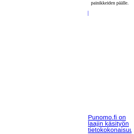
painikkeiden päälle.
Punomo.fi on
laajin käsityön
tietokokonaisuu