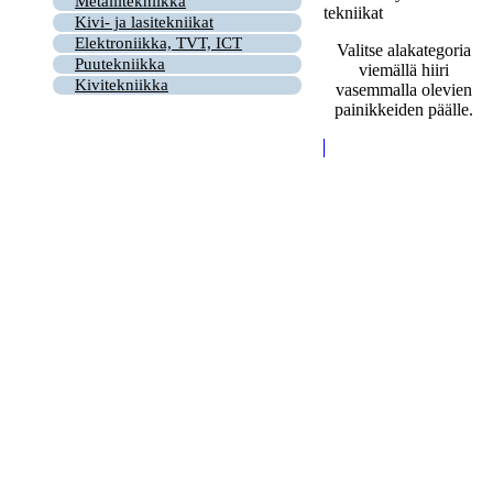
Metallitekniikka
tekniikat
Kivi- ja lasitekniikat
Elektroniikka, TVT, ICT
Valitse alakategoria
Puutekniikka
viemällä hiiri
Kivitekniikka
vasemmalla olevien
painikkeiden päälle.