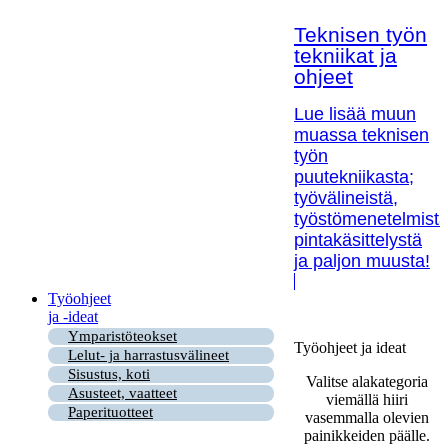
Teknisen työn
tekniikat ja
ohjeet
Lue lisää muun
muassa teknisen
työn
puutekniikasta;
työvälineistä,
työstömenetelmistä
pintakäsittelystä
ja paljon muusta!
Työohjeet
ja -ideat
Ymparistöteokset
Työohjeet ja ideat
Lelut- ja harrastusvälineet
Sisustus, koti
Valitse alakategoria
Asusteet, vaatteet
viemällä hiiri
Paperituotteet
vasemmalla olevien
painikkeiden päälle.