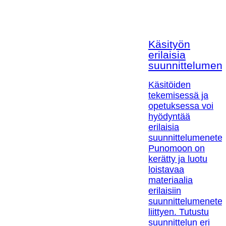
Käsityön
erilaisia
suunnittelumen
Käsitöiden
tekemisessä ja
opetuksessa voi
hyödyntää
erilaisia
suunnittelumenetel
Punomoon on
kerätty ja luotu
loistavaa
materiaalia
erilaisiin
suunnittelumenetel
liittyen. Tutustu
suunnittelun eri