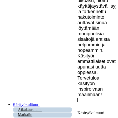
ulkoasu, hiottu
käyttäjäystävällisy
ja tarkennettu
hakutoiminto
auttavat sinua
löytämään
monipuolisia
sisältöjä entistä
helpommin ja
nopeammin.
Käsityön
ammattilaiset ovat
apunasi uutta
oppiessa.
Tervetuloa
käsityön
inspiroivaan
maailmaan!
Käsityökulttuuri
Aikakausittain
Käsityökulttuuri
Matkailu