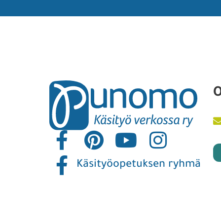
O
Käsityöopetuksen ryhmä