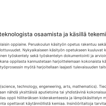
, teknologista osaamista ja käsillä tekem
isin oppiaine. Peruskoulun käsityön opetus rakentuu sekä tek
 ulottuvuudet. Nykyaikaiseen käsityön opetukseen kuuluvat k
mainen työskentely sekä työskentelyn dokumentointi ja arvio
aikana oppilasta kannustetaan harjoittelemaan kokonaista k
prosessin myötä harjoitellaan laajasti tulevaisuuden taitoja
science, technology, engeneering, arts, mathematics). Tiede
aan nähdä yksittäisiä aputietoina tai yhdistävinä kokonaisu
las oppii hiiliteräksen kiderakenteesta ja lämpökäsittelyn m
ta opettavat käytännöllistä kemiaa. Insinööritaitoja tarvita