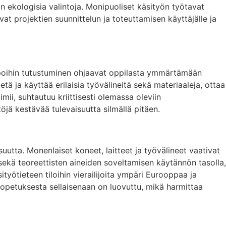
 ekologisia valintoja. Monipuoliset käsityön työtavat
at projektien suunnittelun ja toteuttamisen käyttäjälle ja
ötapoihin tutustuminen ohjaavat oppilasta ymmärtämään
 ja käyttää erilaisia työvälineitä sekä materiaaleja, ottaa
i, suhtautuu kriittisesti olemassa oleviin
töjä kestävää tulevaisuutta silmällä pitäen.
suutta. Monenlaiset koneet, laitteet ja työvälineet vaativat
 sekä teoreettisten aineiden soveltamisen käytännön tasolla,
tieteen tiloihin vierailijoita ympäri Eurooppaa ja
nopetuksesta sellaisenaan on luovuttu, mikä harmittaa