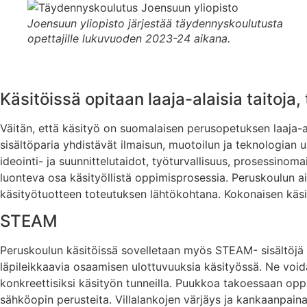
Joensuun yliopisto järjestää täydennyskoulutusta
opettajille lukuvuoden 2023-24 aikana.
Käsitöissä opitaan laaja-alaisia taitoja
Väitän, että käsityö on suomalaisen perusopetuksen laaja-ala
sisältöparia yhdistävät ilmaisun, muotoilun ja teknologian
ideointi- ja suunnittelutaidot, työturvallisuus, prosessino
luonteva osa käsityöllistä oppimisprosessia. Peruskoulun 
käsityötuotteen toteutuksen lähtökohtana. Kokonaisen käsityö
STEAM
Peruskoulun käsitöissä sovelletaan myös STEAM- sisältöjä (
läpileikkaavia osaamisen ulottuvuuksia käsityössä. Ne void
konkreettisiksi käsityön tunneilla. Puukkoa takoessaan oppi
sähköopin perusteita. Villalankojen värjäys ja kankaanpainan