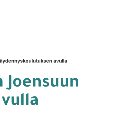
 täydennyskoulutuksen avulla
n Joensuun
vulla