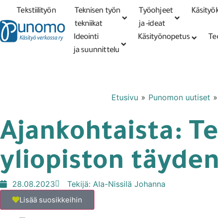
Tekstiilityön
Teknisen työn
Työohjeet
Käsityök
Tarkennettu
haku
tekniikat
tekniikat
ja -ideat
Ideointi
Käsityönopetus
Te
ja suunnittelu
Etusivu
»
Punomon uutiset
Ajankohtaista: T
yliopiston täyde
28.08.2023
Tekijä:
Ala-Nissilä Johanna
Lisää suosikkeihin