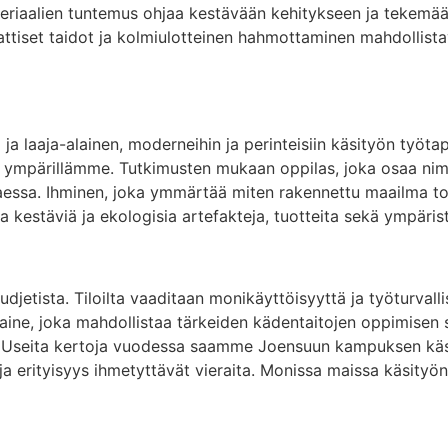
teriaalien tuntemus ohjaa kestävään kehitykseen ja tekemään
attiset taidot ja kolmiulotteinen hahmottaminen mahdollistav
 ja laaja-alainen, moderneihin ja perinteisiin käsityön ty
ympärillämme. Tutkimusten mukaan oppilas, joka osaa nimetä
essa. Ihminen, joka ymmärtää miten rakennettu maailma toimi
aa kestäviä ja ekologisia artefakteja, tuotteita sekä ympäris
djetista. Tiloilta vaaditaan monikäyttöisyyttä ja työturvalli
ppiaine, joka mahdollistaa tärkeiden kädentaitojen oppimisen
Useita kertoja vuodessa saamme Joensuun kampuksen käsityö
ja erityisyys ihmetyttävät vieraita. Monissa maissa käsityö