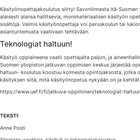
Käsityönopettajakoulutus siirtyi Savonlinnasta Itä-Suomen 
alaisesti alansa hallitsevia, monimateriaalisen käsityön opet
sisältöjä. Valmis käsityönopettaja voi peruskoulun tai lukion 
asiantuntemusta vaativaan tehtävään.
Teknologiat haltuun!
Käsityö oppiaineena vaatii opettajalta paljon, ja aineenhal
Suomen yliopiston jatkuvan oppimisen keskus järjestää ope
haltuun- koulutus koostuu kolmesta opintojaksosta, jotka o
käsityksen siitä, mitä käsityönopetus nykyään on ja kehitä
https://www.uef.fi/fi/jatkuva-oppiminen/teknologiat-haltu
TEKSTI:
Anne Posti
Yliopisto-opettaja, käsityö ja teknologiakasvatus