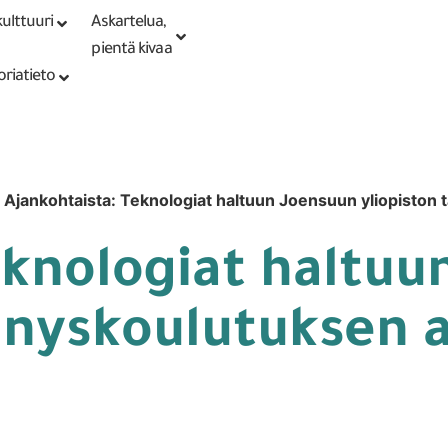
ulttuuri
Askartelua,
Kirjaudu tai
Punomoputiikki
rekisteröidy
pientä kivaa
oriatieto
»
Ajankohtaista: Teknologiat haltuun Joensuun yliopiston
eknologiat haltuu
nnyskoulutuksen a