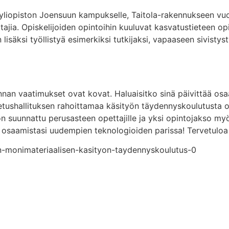
yliopiston Joensuun kampukselle, Taitola-rakennukseen vuon
tajia. Opiskelijoiden opintoihin kuuluvat kasvatustieteen opi
lisäksi työllistyä esimerkiksi tutkijaksi, vapaaseen sivistyst
linnan vaatimukset ovat kovat. Haluaisitko sinä päivittää os
tushallituksen rahoittamaa käsityön täydennyskoulutusta o
n suunnattu perusasteen opettajille ja yksi opintojakso my
t osaamistasi uudempien teknologioiden parissa! Tervetuloa 
un-monimateriaalisen-kasityon-taydennyskoulutus-0