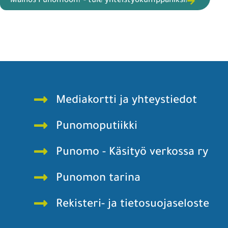
Mainos Punomoon? - tule yhteistyökumppaniksi!
Mediakortti ja yhteystiedot
Punomoputiikki
Punomo - Käsityö verkossa ry
Punomon tarina
Rekisteri- ja tietosuojaseloste