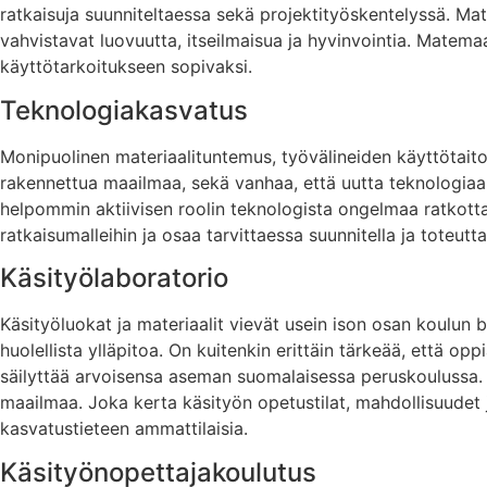
ratkaisuja suunniteltaessa sekä projektityöskentelyssä. Ma
vahvistavat luovuutta, itseilmaisua ja hyvinvointia. Matema
käyttötarkoitukseen sopivaksi.
Teknologiakasvatus
Monipuolinen materiaalituntemus, työvälineiden käyttötaito
rakennettua maailmaa, sekä vanhaa, että uutta teknologiaa 
helpommin aktiivisen roolin teknologista ongelmaa ratkotta
ratkaisumalleihin ja osaa tarvittaessa suunnitella ja toteutt
Käsityölaboratorio
Käsityöluokat ja materiaalit vievät usein ison osan koulun bu
huolellista ylläpitoa. On kuitenkin erittäin tärkeää, että o
säilyttää arvoisensa aseman suomalaisessa peruskoulussa. 
maailmaa. Joka kerta käsityön opetustilat, mahdollisuudet 
kasvatustieteen ammattilaisia.
Käsityönopettajakoulutus