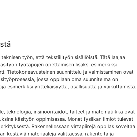
istä
nisen työn, että tekstiilityön sisällöistä. Tätä laajaa
äsityön työtapojen opettamisen lisäksi esimerkiksi
inti. Tietokoneavusteinen suunnittelu ja valmistaminen ovat
äsityöprosessia, jossa oppilaan oma suunnitelma on
 esimerkiksi yritteliäisyyttä, osallisuutta ja vaikuttamista.
, teknologia, insinööritaidot, taiteet ja matematiikka ovat
uksina käsityön oppimisessa. Monet fysiikan ilmiöt tulevat
erkityksestä. Rakennellessaan virtapiirejä oppilas soveltaa
an kestäviä materiaaleja valittaessa, rakenteita ja