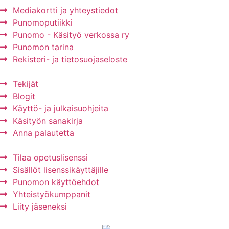
Mediakortti ja yhteystiedot
Punomoputiikki
Punomo - Käsityö verkossa ry
Punomon tarina
Rekisteri- ja tietosuojaseloste
Tekijät
Blogit
Käyttö- ja julkaisuohjeita
Käsityön sanakirja
Anna palautetta
Tilaa opetuslisenssi
Sisällöt lisenssikäyttäjille
Punomon käyttöehdot
Yhteistyökumppanit
Liity jäseneksi