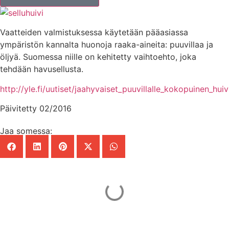
Vaatteiden valmistuksessa käytetään pääasiassa
ympäristön kannalta huonoja raaka-aineita: puuvillaa ja
öljyä. Suomessa niille on kehitetty vaihtoehto, joka
tehdään havusellusta.
http://yle.fi/uutiset/jaahyvaiset_puuvillalle_kokopuinen_h
Päivitetty 02/2016
Jaa somessa:
Mainos Punomoon? - tule yhteistyökumppaniksi!