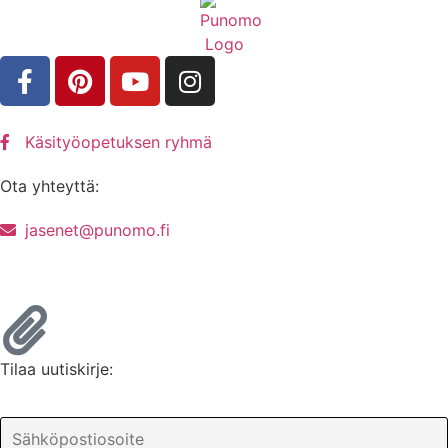
Käsityöopetuksen ryhmä
Ota yhteyttä:
jasenet@punomo.fi
Liity jäseneksi / Tilaa Lisenssi
Tilaa uutiskirje: