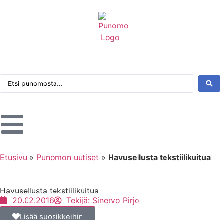
Kirjaudu tai rekisteröidy
Tarkennettu haku
Etusivu
»
Punomon uutiset
»
Havusellusta tekstiilikuitua
Havusellusta tekstiilikuitua
20.02.2016
Tekijä:
Sinervo Pirjo
Lisää suosikkeihin