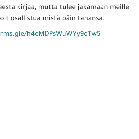
esta kirjaa, mutta tulee jakamaan meille
oit osallistua mistä päin tahansa.
forms.gle/h4cMDPsWuWYy9cTw5