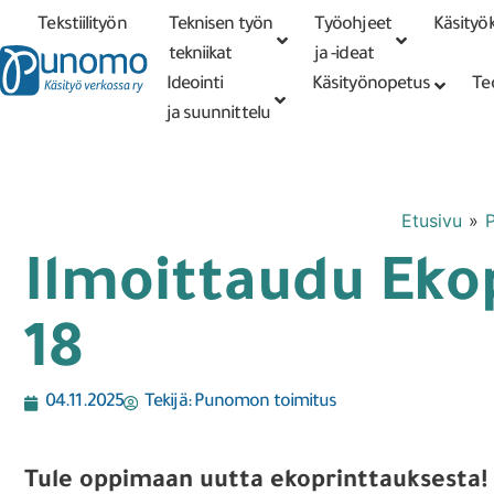
Tekstiilityön
Teknisen työn
Työohjeet
Käsityök
Tarkennettu
haku
tekniikat
tekniikat
ja -ideat
Ideointi
Käsityönopetus
Te
ja suunnittelu
Etusivu
»
Ilmoittaudu Ekop
18
04.11.2025
Tekijä:
Punomon toimitus
Tule oppimaan uutta ekoprinttauksesta!