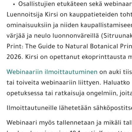
Osallistujien etukäteen sekä webinaar
Luennoitsija Kirsi on kauppatieteiden toh
ominaisuuksiin ja niiden kaupallistamisee
värjää ja neulo luonnonväreillä (Sitruun
Print: The Guide to Natural Botanical Pr
2026. Kirsi on opettanut ekoprinttausta mm
Webinaariin ilmoittautuminen
on auki tii
tai toiveita webinaariin liittyen. Haluatk
opetuksessa tai ratkaisuja ongelmiin, joit
Ilmoittautuneille lähetetään sähköpostit
Webinaari myös tallennetaan ja mikäli ta