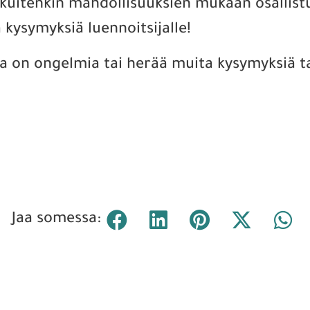
 kuitenkin mahdollisuuksien mukaan osallistu
 kysymyksiä luennoitsijalle!
a on ongelmia tai herää muita kysymyksiä tai
Jaa somessa: