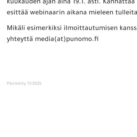
kuukauden ajan aina 19.1. asti. Kannattaa
esittää webinaarin aikana mieleen tulleita
Mikäli esimerkiksi ilmoittautumisen kanss
yhteyttä media(at)punomo.fi
Päivitetty 11/2025