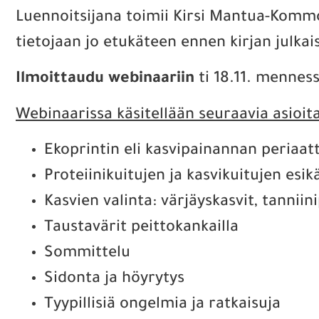
Luennoitsijana toimii Kirsi Mantua-Kommo
tietojaan jo etukäteen ennen kirjan julkai
Ilmoittaudu webinaariin
ti 18.11. mennes
Webinaarissa käsitellään seuraavia asioita
Ekoprintin eli kasvipainannan periaat
Proteiinikuitujen ja kasvikuitujen esik
Kasvien valinta: värjäyskasvit, tanniin
Taustavärit peittokankailla
Sommittelu
Sidonta ja höyrytys
Tyypillisiä ongelmia ja ratkaisuja