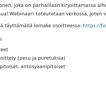
nen, joka on parhaillaan kirjoittamassa aihe
sua! Webinaari toteutetaan verkossa, joten v
sä täyttämällä lomake osoitteessa:
https://
:
teet
äsittely (pesu ja puretuksia)
ipitoiset, antosyaanipitoiset