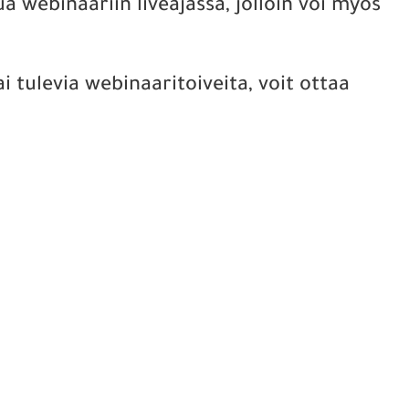
a webinaariin liveajassa, jolloin voi myös
 tulevia webinaaritoiveita, voit ottaa