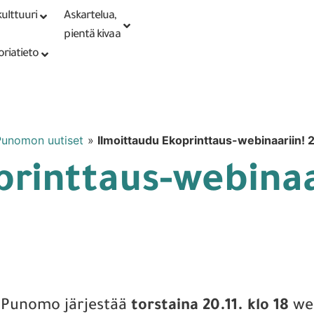
ulttuuri
Askartelua,
Kirjaudu tai
Punomoputiikki
rekisteröidy
pientä kivaa
oriatieto
Punomon uutiset
»
Ilmoittaudu Ekoprinttaus-webinaariin! 2
rinttaus-webinaar
Punomo järjestää
torstaina 20.11. klo 18
web