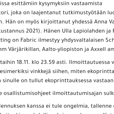
issa esittämiin kysymyksiin vastaamista
tori, joka on laajentanut tutkimustyötään lu
n. Hän on myös kirjoittanut yhdessä Anna Vas
akustannus 2021). Hänen Ulla Lapiolahden ja 
inting on Fabric ilmestyy yhdysvaltalaisen S
 Värjärikillan, Aalto-yliopiston ja Axxell a
staihin 18.11. klo 23.59 asti. Ilmoittautuessa
o esimerkiksi vinkkejä siihen, miten ekoprint
a sinulle on tullut ekoprinttauksessa vastaan
se osallistumisohjeet ilmoittautumisajan su
llennuksen kanssa ei tule ongelmia, tallenn