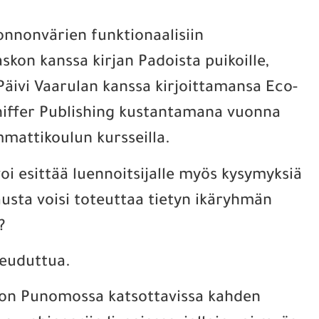
onnonvärien funktionaalisiin
kon kanssa kirjan Padoista puikoille,
Päivi Vaarulan kanssa kirjoittamansa
Eco-
chiffer Publishing kustantamana vuonna
mmattikoulun kursseilla.
 voi esittää luennoitsijalle myös kysymyksiä
tausta voisi toteuttaa tietyn ikäryhmän
?
lkeuduttua.
e on Punomossa katsottavissa kahden