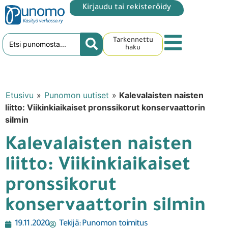
Kirjaudu tai rekisteröidy
Tarkennettu
haku
Etusivu
»
Punomon uutiset
»
Kalevalaisten naisten
liitto: Viikinkiaikaiset pronssikorut konservaattorin
silmin
Kalevalaisten naisten
liitto: Viikinkiaikaiset
pronssikorut
konservaattorin silmin
19.11.2020
Tekijä:
Punomon toimitus