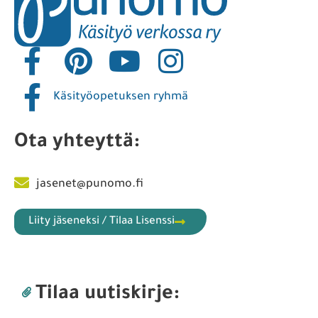
Käsityöopetuksen ryhmä
Ota yhteyttä:
jasenet@punomo.fi
Liity jäseneksi / Tilaa Lisenssi
Tilaa uutiskirje: