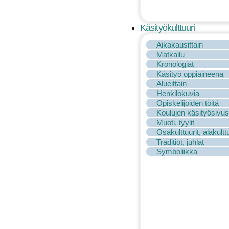
Käsityökulttuuri
Aikakausittain
Matkailu
Kronologiat
Käsityö oppiaineena
Alueittain
Henkilökuvia
Opiskelijoiden töitä
Koulujen käsityösivus
Muoti, tyylit
Osakulttuurit, alakulttu
Traditiot, juhlat
Symboliikka