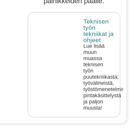
painikkeiden päälle.
Teknisen
työn
tekniikat ja
ohjeet
Lue lisää
muun
muassa
teknisen
työn
puutekniikasta;
työvälineistä,
työstömenetelmistä,
pintakäsittelystä
ja paljon
muusta!