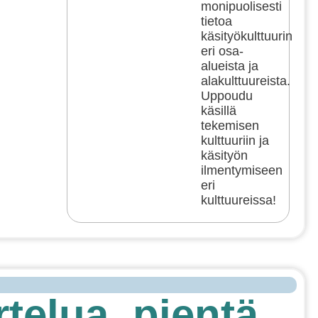
monipuolisesti
tietoa
käsityökulttuurin
eri osa-
alueista ja
alakulttuureista.
Uppoudu
käsillä
tekemisen
kulttuuriin ja
käsityön
ilmentymiseen
eri
kulttuureissa!
telua, pientä