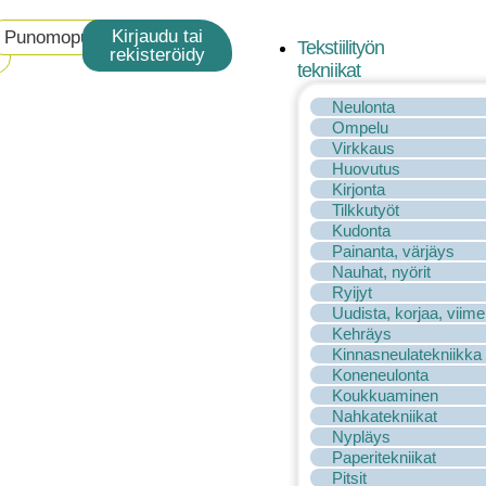
Kirjaudu tai
Punomoputiikki
Tekstiilityön
rekisteröidy
tekniikat
Neulonta
Ompelu
Virkkaus
Huovutus
Kirjonta
Tilkkutyöt
Kudonta
Painanta, värjäys
Nauhat, nyörit
Ryijyt
Uudista, korjaa, viime
Kehräys
Kinnasneulatekniikka
Koneneulonta
Koukkuaminen
Nahkatekniikat
Nypläys
Paperitekniikat
Pitsit