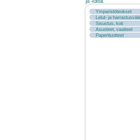
ja -ideat
Ymparistöteokset
Lelut- ja harrastusväl
Sisustus, koti
Asusteet, vaatteet
Paperituotteet