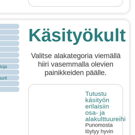
Käsityökultt
Valitse alakategoria viemällä
hiiri vasemmalla olevien
toja
painikkeiden päälle.
urit
Tutustu
käsityön
erilaisiin
osa- ja
alakulttuureihin!
Punomosta
löytyy hyvin