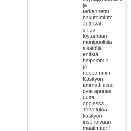
ja
tarkennettu
hakutoiminto
auttavat
sinua
löytämään
monipuolisia
sisältöjä
entistä
helpommin
ja
nopeammin.
Käsityön
ammattilaiset
ovat apunasi
uutta
oppiessa.
Tervetuloa
käsityön
inspiroivaan
maailmaan!