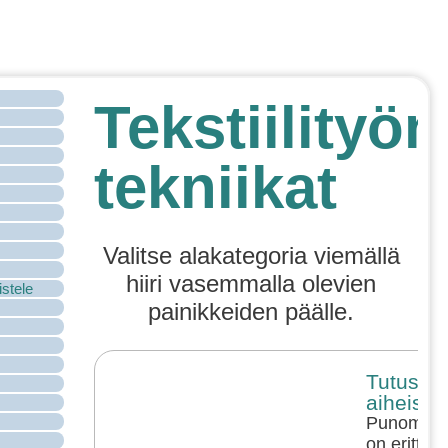
Tekstiilityön
tekniikat
Valitse alakategoria viemällä
hiiri vasemmalla olevien
istele
painikkeiden päälle.
Tutustu
aiheisiin
Punomon te
on erittäin