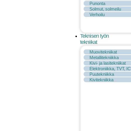
Punonta
Solmut, solmeilu
Verhoilu
Teknisen työn
tekniikat
Muovitekniikat
Metallitekniikka
Kivi- ja lasitekniikat
Elektroniikka, TVT, I
Puutekniikka
Kivitekniikka