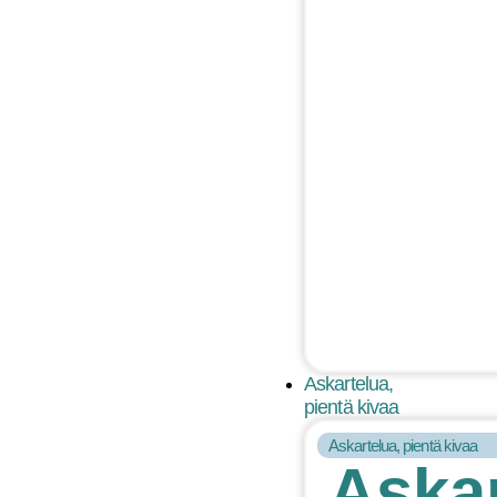
Askartelua,
pientä kivaa
Askartelua, pientä kivaa
Askar