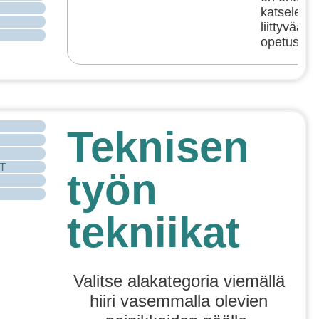
katselema
liittyvää t
opetusmat
Teknisen
CT
työn
tekniikat
Valitse alakategoria viemällä
hiiri vasemmalla olevien