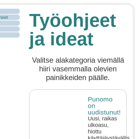
Työohjeet
ineet
ja ideat
Valitse alakategoria viemällä
hiiri vasemmalla olevien
painikkeiden päälle.
Punomo
on
uudistunut!
Uusi, raikas
ulkoasu,
hiottu
käyttäjäystävällisyys