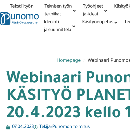
Tekstiilityön
Teknisen työn
Työohjeet
Käsityök
Tarkennettu
haku
tekniikat
tekniikat
ja -ideat
Ideointi
Käsityönopetus
Te
ja suunnittelu
>
Homepage
Webinaari Punomos
Webinaari Punom
KÄSITYÖ PLANET
20.4.2023 kello 1
07.04.2023
Tekijä:
Punomon toimitus