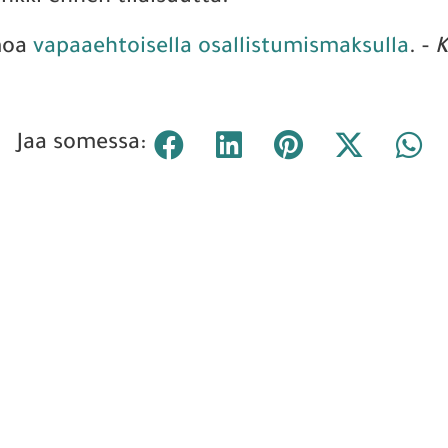
omoa
vapaaehtoisella osallistumismaksulla
. -
K
Jaa somessa: