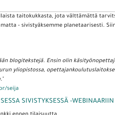
laista taitokukkasta, jota välttämättä tarv
amatta - sivistyäksemme planetaarisesti. Si
ään blogitekstejä. Ensin olin käsityönopettaja
 Turun yliopistossa, opettajankoulutuslaitok
.
"
or/seija
SESSA SIVISTYKSESSÄ -WEBINAARIIN
inkki ennen tilaisuutta.