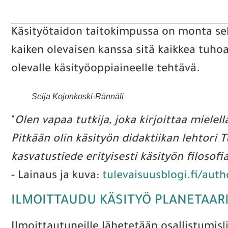
Käsityötaidon taitokimpussa on monta sel
kaiken olevaisen kanssa sitä kaikkea tuho
olevalle käsityöoppiaineelle tehtävä.
Seija Kojonkoski-Rännäli
"
Olen vapaa tutkija, joka kirjoittaa mielell
Pitkään olin käsityön didaktiikan lehtori
kasvatustiede erityisesti käsityön filosofia
- Lainaus ja kuva:
tulevaisuusblogi.fi/auth
ILMOITTAUDU KÄSITYÖ PLANETAARI
Ilmoittautuneille lähetetään osallistumisl