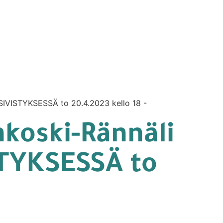
IVISTYKSESSÄ to 20.4.2023 kello 18 -
koski-Rännäli
TYKSESSÄ to