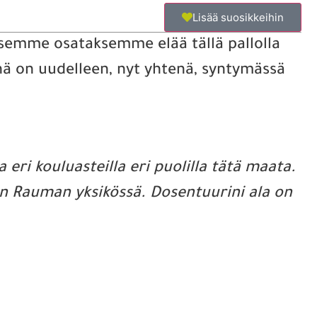
Lisää suosikkeihin
itsemme osataksemme elää tällä pallolla
inä on uudelleen, nyt yhtenä, syntymässä
 eri kouluasteilla eri puolilla tätä maata.
sen Rauman yksikössä. Dosentuurini ala on