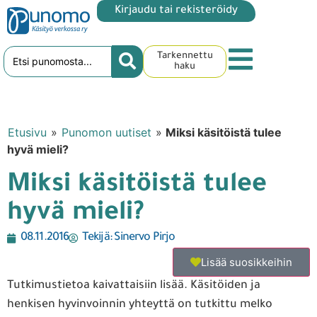
Kirjaudu tai rekisteröidy
Tarkennettu
haku
Etusivu
»
Punomon uutiset
»
Miksi käsitöistä tulee
hyvä mieli?
Miksi käsitöistä tulee
hyvä mieli?
08.11.2016
Tekijä:
Sinervo Pirjo
Lisää suosikkeihin
Tutkimustietoa kaivattaisiin lisää. Käsitöiden ja
henkisen hyvinvoinnin yhteyttä on tutkittu melko