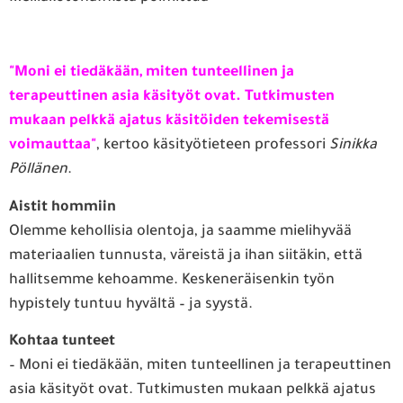
"Moni ei tiedäkään, miten tunteellinen ja
terapeuttinen asia käsityöt ovat. Tutkimusten
mukaan pelkkä ajatus käsitöiden tekemisestä
voimauttaa"
, kertoo käsityötieteen professori
Sinikka
Pöllänen
.
Aistit hommiin
Olemme kehollisia olentoja, ja saamme mielihyvää
materiaalien tunnusta, väreistä ja ihan siitäkin, että
hallitsemme kehoamme. Keskeneräisenkin työn
hypistely tuntuu hyvältä – ja syystä.
Kohtaa tunteet
– Moni ei tiedäkään, miten tunteellinen ja terapeuttinen
asia käsityöt ovat. Tutkimusten mukaan pelkkä ajatus