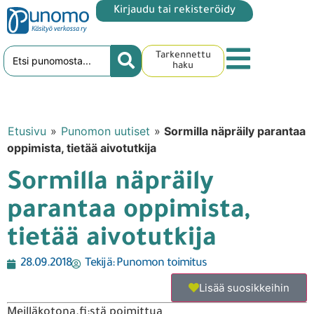
Kirjaudu tai rekisteröidy
Tarkennettu
haku
Etusivu
»
Punomon uutiset
»
Sormilla näpräily parantaa
oppimista, tietää aivotutkija
Sormilla näpräily
parantaa oppimista,
tietää aivotutkija
28.09.2018
Tekijä:
Punomon toimitus
Lisää suosikkeihin
Meilläkotona.fi:stä poimittua