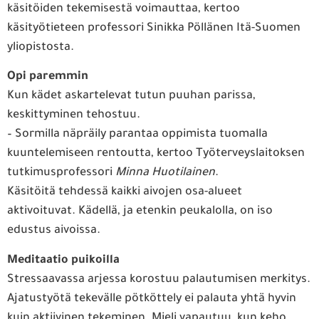
käsitöiden tekemisestä voimauttaa, kertoo
käsityötieteen professori Sinikka Pöllänen Itä-Suomen
yliopistosta.
Opi paremmin
Kun kädet askartelevat tutun puuhan parissa,
keskittyminen tehostuu.
– Sormilla näpräily parantaa oppimista tuomalla
kuuntelemiseen rentoutta, kertoo Työterveyslaitoksen
tutkimusprofessori
Minna Huotilainen
.
Käsitöitä tehdessä kaikki aivojen osa-alueet
aktivoituvat. Kädellä, ja etenkin peukalolla, on iso
edustus aivoissa.
Meditaatio puikoilla
Stressaavassa arjessa korostuu palautumisen merkitys.
Ajatustyötä tekevälle pötköttely ei palauta yhtä hyvin
kuin aktiivinen tekeminen. Mieli vapautuu, kun keho