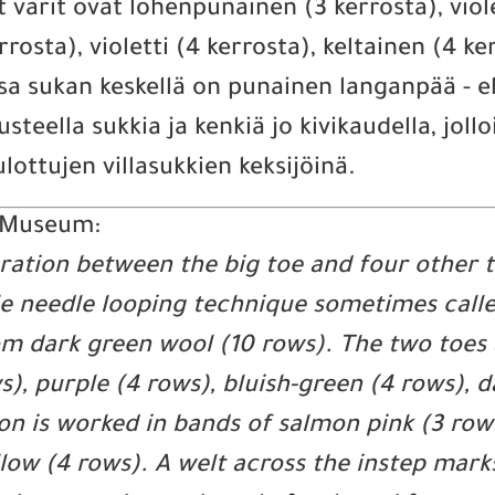
 värit ovat lohenpunainen (3 kerrosta), viol
osta), violetti (4 kerrosta), keltainen (4 ke
sa sukan keskellä on punainen langanpää - e
teella sukkia ja kenkiä jo kivikaudella, jollo
lottujen villasukkien keksijöinä.
h Museum:
paration between the big toe and four other 
ngle needle looping technique sometimes cal
m dark green wool (10 rows). The two toes 
), purple (4 rows), bluish-green (4 rows), d
on is worked in bands of salmon pink (3 rows
llow (4 rows). A welt across the instep mar