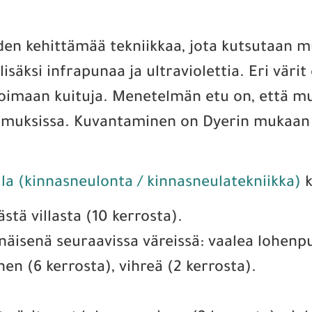
en kehittämää tekniikkaa, jota kutsutaan mu
äksi infrapunaa ja ultraviolettia. Eri värit
soimaan kuituja. Menetelmän etu on, että mui
tutkimuksissa. Kuvantaminen on Dyerin muka
lla (kinnasneulonta / kinnasneulatekniikka)
k
tä villasta (10 kerrosta).
äisenä seuraavissa väreissä: vaalea lohenpun
en (6 kerrosta), vihreä (2 kerrosta).