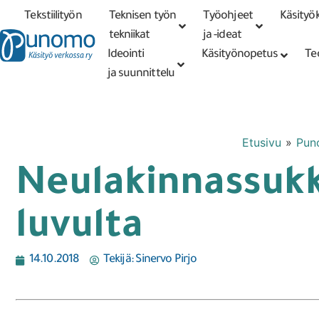
Tekstiilityön
Teknisen työn
Työohjeet
Käsityök
Tarkennettu
haku
tekniikat
tekniikat
ja -ideat
Ideointi
Käsityönopetus
Te
ja suunnittelu
Etusivu
»
Pun
Neulakinnassukk
luvulta
14.10.2018
Tekijä:
Sinervo Pirjo