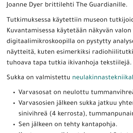
Joanne Dyer brittilehti The Guardianille.
Tutkimuksessa käytettiin museon tutkijoid
Kuvantamisessa käytetään näkyvän valon lis
digitaalimikroskoopilla on pystytty analy
näytteitä, kuten esimerkiksi radiohiili
tuhoava tapa tutkia ikivanhoja tekstiilejä.
Sukka on valmistettu
neulakinnastekniika
Varvasosat on neulottu tummanvihreäs
Varvasosien jälkeen sukka jatkuu yhten
sinivihreä (4 kerrosta), tummanpunain
Sen jälkeen on tehty kantapohja.