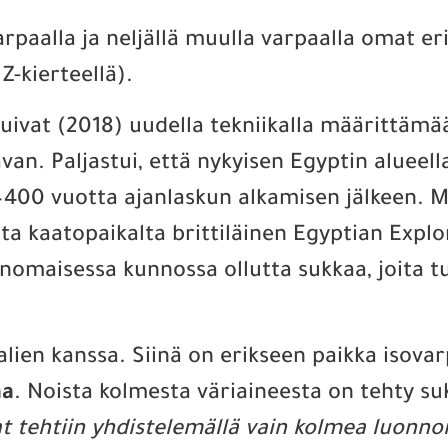
aalla ja neljällä muulla varpaalla omat erill
 Z-kierteellä).
tuivat (2018) uudella tekniikalla määrittäm
van. Paljastui, että nykyisen Egyptin alueell
–400 vuotta ajanlaskun alkamisen jälkeen. 
 kaatopaikalta brittiläinen Egyptian Explorat
rinomaisessa kunnossa ollutta sukkaa, joita 
lien kanssa. Siinä on erikseen paikka isovar
aa
. Noista kolmesta väriaineesta on tehty su
at tehtiin yhdistelemällä vain kolmea luonno