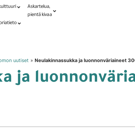
ulttuuri
Askartelua,
Kirjaudu tai
Punomoputiikki
rekisteröidy
pientä kivaa
oriatieto
omon uutiset
»
Neulakinnassukka ja luonnonväriaineet 3
a ja luonnonväri