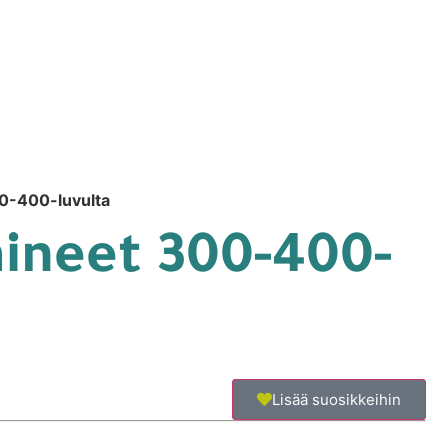
00-400-luvulta
aineet 300-400-
Lisää suosikkeihin