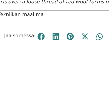
s over; a loose thread of red wool forms par
 Tekniikan maailma
Jaa somessa: