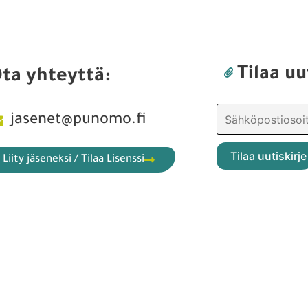
Tilaa uu
ta yhteyttä:
jasenet@punomo.fi
Liity jäseneksi / Tilaa Lisenssi