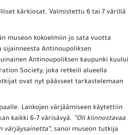
iset kärkiosat. Valmistettu 6 tai 7 värillä
ään museon kokoelmiin jo sata vuotta
a sijainneesta Antinoupoliksen
Muinainen Antinoupoliksen kaupunki kuului
ion Society, joka retkeili alueella
tutkijat ovat nyt päässeet tarkastelemaan
paalle. Lankojen värjäämiseen käytettiin
kan kaikki 6–7 värisävyä.
”Oli kiinnostavaa
n värjäysainetta”
, sanoi museon tutkija