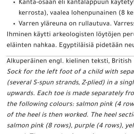
Kanta-osaan eli kantalappuun käytetyt
kerrosta), vaalea lohenpunainen (8 kerr
Varren yläreuna on rullautuva. Varres
Ihminen käytti arkeologisten löytöjen perus
eläinten nahkaa. Egyptiläisiä pidetään neu
Alkuperäinen engl. kielinen teksti, Britis
Sock for the left foot of a child with se
(several S-spun strands, Z-plied) in a si
upwards. Each toe is made separately fro
the following colours: salmon pink (4 rows
of the heel is then worked. The heel secti
salmon pink (8 rows), purple (4 rows), ye