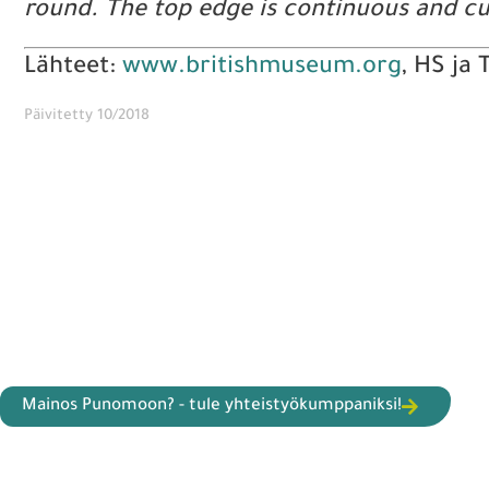
round. The top edge is continuous and curl
Lähteet:
www.britishmuseum.org
, HS ja
Päivitetty 10/2018
Mainos Punomoon? - tule yhteistyökumppaniksi!