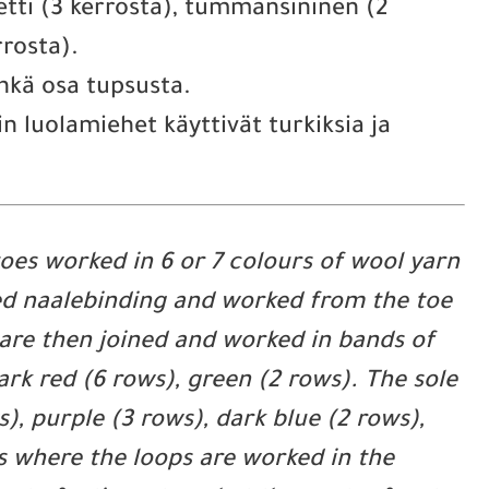
etti (3 kerrosta), tummansininen (2
rrosta).
hkä osa tupsusta.
in luolamiehet käyttivät turkiksia ja
toes worked in 6 or 7 colours of wool yarn
led naalebinding and worked from the toe
are then joined and worked in bands of
ark red (6 rows), green (2 rows). The sole
), purple (3 rows), dark blue (2 rows),
ks where the loops are worked in the