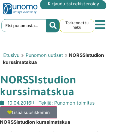
Kirjaudu tai rekisteröidy
Tarkennettu
haku
Etusivu
»
Punomon uutiset
»
NORSSIstudion
kurssimatskua
NORSSIstudion
kurssimatskua
10.04.2016
Tekijä:
Punomon toimitus
Lisää suosikkeihin
NORSSIstudion kurssimatskua