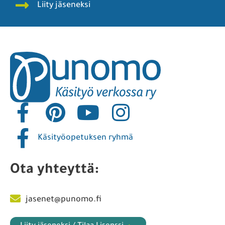
Liity jäseneksi
Käsityöopetuksen ryhmä
Ota yhteyttä:
jasenet@punomo.fi