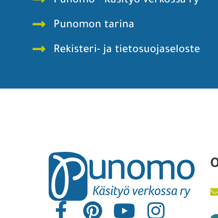
Punomo - Käsityö verkossa ry
Punomon tarina
Rekisteri- ja tietosuojaseloste
O