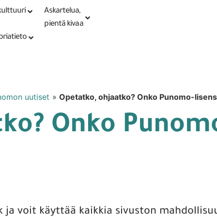
ulttuuri
Askartelua,
Kirjaudu tai
Punomoputiikki
rekisteröidy
pientä kivaa
oriatieto
nomon uutiset
»
Opetatko, ohjaatko? Onko Punomo-lisens
tko? Onko Punomo
k ja voit käyttää kaikkia sivuston mahdollisu