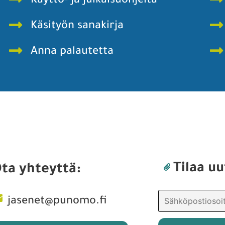
Käyttö- ja julkaisuohjeita
Käsityön sanakirja
Anna palautetta
Tilaa uu
ta yhteyttä:
jasenet@punomo.fi