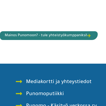
Mainos Punomoon? - tule yhteistyökumppaniksi!
Mediakortti ja yhteystiedot
Punomoputiikki