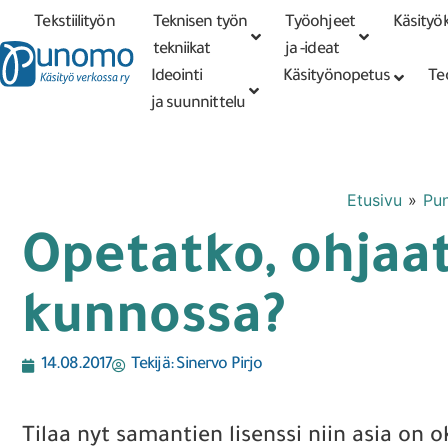
Tekstiilityön
Teknisen työn
Työohjeet
Käsityök
Tarkennettu
haku
tekniikat
tekniikat
ja -ideat
Ideointi
Käsityönopetus
Te
ja suunnittelu
Etusivu
»
Pu
Opetatko, ohjaa
kunnossa?
14.08.2017
Tekijä:
Sinervo Pirjo
Tilaa nyt samantien lisenssi niin asia on o