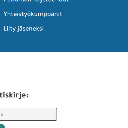
Punomon käyttöehdot
Yhteistyökumppanit
Liity jäseneksi
tiskirje: