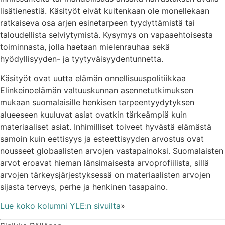
lisätienestiä. Käsityöt eivät kuitenkaan ole monellekaan
ratkaiseva osa arjen esinetarpeen tyydyttämistä tai
taloudellista selviytymistä. Kysymys on vapaaehtoisesta
toiminnasta, jolla haetaan mielenrauhaa sekä
hyödyllisyyden- ja tyytyväisyydentunnetta.
Käsityöt ovat uutta elämän onnellisuuspolitiikkaa
Elinkeinoelämän valtuuskunnan asennetutkimuksen
mukaan suomalaisille henkisen tarpeentyydytyksen
alueeseen kuuluvat asiat ovatkin tärkeämpiä kuin
materiaaliset asiat. Inhimilliset toiveet hyvästä elämästä
samoin kuin eettisyys ja esteettisyyden arvostus ovat
nousseet globaalisten arvojen vastapainoksi. Suomalaisten
arvot eroavat hieman länsimaisesta arvoprofiilista, sillä
arvojen tärkeysjärjestyksessä on materiaalisten arvojen
sijasta terveys, perhe ja henkinen tasapaino.
Lue koko kolumni YLE:n sivuilta
»