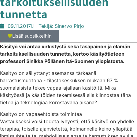
tarkoituksellisuuden
tunnetta
09.11.2017
Tekijä:
Sinervo Pirjo
Lisää suosikkeihin
Käsityö voi antaa virkistystä sekä tasapainon ja elämän
tarkoituksellisuuden tunnetta, kertoo käsityötieteen
professori Sinikka Pöllänen Itä-Suomen yliopistosta.
Käsityö on säilyttänyt asemansa tärkeänä
harrastusmuotona - tilastokeskuksen mukaan 67 %
suomalaisista tekee vapaa-ajallaan käsitöitä. Mikä
käsityössä ja käsitöiden tekemisessä siis kiinnostaa tänä
tietoa ja teknologiaa korostavana aikana?
Käsityö on vapaaehtoista toimintaa
Vastaukseksi voisi todeta lyhyesti, että käsityö on yhdelle
terapiaa, toiselle ajanvietettä, kolmannelle keino ylläpitää
ihmissuhteita tai mahdollisuus ansaita harrastuksen avulla