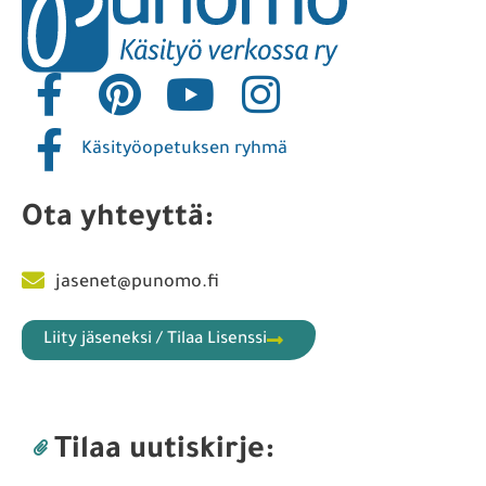
Käsityöopetuksen ryhmä
Ota yhteyttä:
jasenet@punomo.fi
Liity jäseneksi / Tilaa Lisenssi
Tilaa uutiskirje: