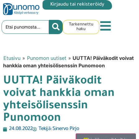
Kirjaudu tai rekisteröidy
Tarkennettu
haku
Etusivu
»
Punomon uutiset
»
UUTTA! Päiväkodit voivat
hankkia oman yhteisölisenssin Punomoon
UUTTA! Päiväkodit
voivat hankkia oman
yhteisölisenssin
Punomoon
24.08.2022
Tekijä:
Sinervo Pirjo