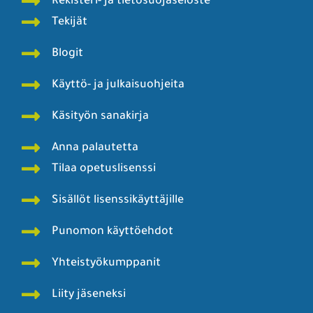
Rekisteri- ja tietosuojaseloste
Tekijät
Blogit
Käyttö- ja julkaisuohjeita
Käsityön sanakirja
Anna palautetta
Tilaa opetuslisenssi
Sisällöt lisenssikäyttäjille
Punomon käyttöehdot
Yhteistyökumppanit
Liity jäseneksi