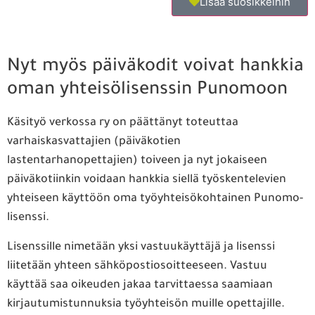
Lisää suosikkeihin
Nyt myös päiväkodit voivat hankkia
oman yhteisölisenssin Punomoon
Käsityö verkossa ry on päättänyt toteuttaa
varhaiskasvattajien (päiväkotien
lastentarhanopettajien) toiveen ja nyt jokaiseen
päiväkotiinkin voidaan hankkia siellä työskentelevien
yhteiseen käyttöön oma työyhteisökohtainen Punomo-
lisenssi.
Lisenssille nimetään yksi vastuukäyttäjä ja lisenssi
liitetään yhteen sähköpostiosoitteeseen. Vastuu
käyttää saa oikeuden jakaa tarvittaessa saamiaan
kirjautumistunnuksia työyhteisön muille opettajille.