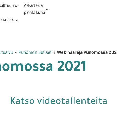
ulttuuri
Askartelua,
Kirjaudu tai
Punomoputiikki
rekisteröidy
pientä kivaa
oriatieto
Etusivu
»
Punomon uutiset
»
Webinaareja Punomossa 202
nomossa 2021
Katso videotallenteita