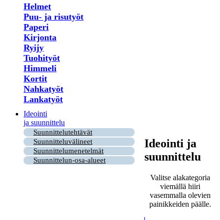
Helmet
Puu- ja risutyöt
Paperi
Kirjonta
Ryijy
Tuohityöt
Himmeli
Kortit
Nahkatyöt
Lankatyöt
Ideointi
ja suunnittelu
Suunnittelutehtävät
Ideointi ja
Suunnitteluvälineet
Suunnittelumenetelmät
suunnittelu
Suunnittelun-osa-alueet
Valitse alakategoria
viemällä hiiri
vasemmalla olevien
painikkeiden päälle.