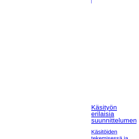
Käsityön
erilaisia
suunnittelumen
Käsitöiden
tekemisessä ja