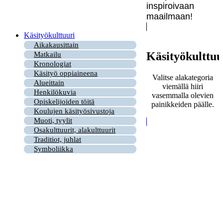
inspiroivaan
maailmaan!
Käsityökulttuuri
Aikakausittain
Käsityökulttuu
Matkailu
Kronologiat
Käsityö oppiaineena
Valitse alakategoria
Alueittain
viemällä hiiri
Henkilökuvia
vasemmalla olevien
Opiskelijoiden töitä
painikkeiden päälle.
Koulujen käsityösivustoja
Muoti, tyylit
Osakulttuurit, alakulttuurit
Traditiot, juhlat
Symboliikka