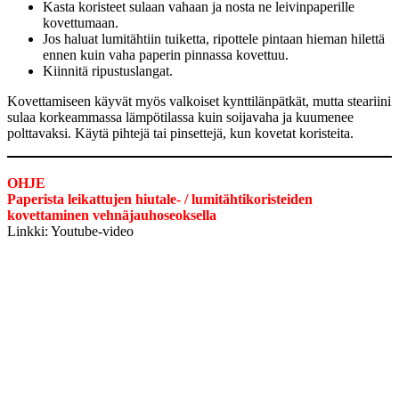
Kasta koristeet sulaan vahaan ja nosta ne leivinpaperille
kovettumaan.
Jos haluat lumitähtiin tuiketta, ripottele pintaan hieman hilettä
ennen kuin vaha paperin pinnassa kovettuu.
Kiinnitä ripustuslangat.
Kovettamiseen käyvät myös valkoiset kynttilänpätkät, mutta steariini
sulaa korkeammassa lämpötilassa kuin soijavaha ja kuumenee
polttavaksi. Käytä pihtejä tai pinsettejä, kun kovetat koristeita.
OHJE
Paperista leikattujen hiutale- / lumitähtikoristeiden
kovettaminen vehnäjauhoseoksella
Linkki: Youtube-video