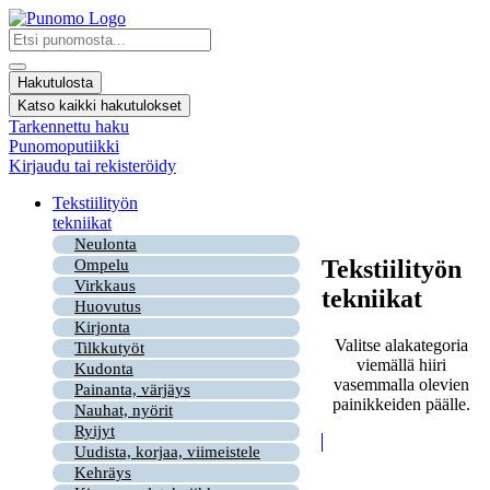
Mene
sisältöön
Search
...
Hakutulosta
Katso kaikki hakutulokset
Tarkennettu haku
Punomoputiikki
Kirjaudu tai rekisteröidy
Tekstiilityön
tekniikat
Neulonta
Tekstiilityön
Ompelu
Virkkaus
tekniikat
Huovutus
Kirjonta
Valitse alakategoria
Tilkkutyöt
viemällä hiiri
Kudonta
vasemmalla olevien
Painanta, värjäys
painikkeiden päälle.
Nauhat, nyörit
Ryijyt
Uudista, korjaa, viimeistele
Kehräys