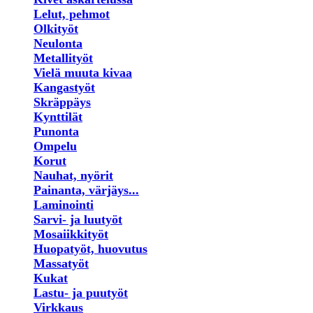
Lelut, pehmot
Olkityöt
Neulonta
Metallityöt
Vielä muuta kivaa
Kangastyöt
Skräppäys
Kynttilät
Punonta
Ompelu
Korut
Nauhat, nyörit
Painanta, värjäys...
Laminointi
Sarvi- ja luutyöt
Mosaiikkityöt
Huopatyöt, huovutus
Massatyöt
Kukat
Lastu- ja puutyöt
Virkkaus