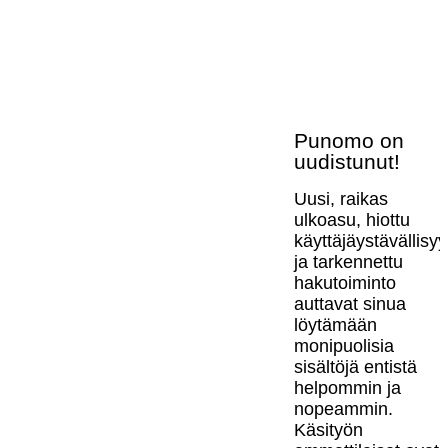
Punomo on
uudistunut!
Uusi, raikas
ulkoasu, hiottu
käyttäjäystävällisy
ja tarkennettu
hakutoiminto
auttavat sinua
löytämään
monipuolisia
sisältöjä entistä
helpommin ja
nopeammin.
Käsityön