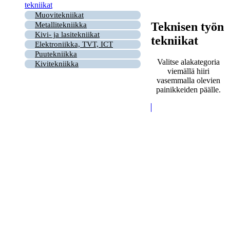
tekniikat
Muovitekniikat
Teknisen työn
Metallitekniikka
Kivi- ja lasitekniikat
tekniikat
Elektroniikka, TVT, ICT
Puutekniikka
Valitse alakategoria
Kivitekniikka
viemällä hiiri
vasemmalla olevien
painikkeiden päälle.