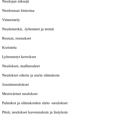
Neulojan niksejä
Neulonnan historiaa
Viimeistely
Neulemerkit, -lyhenteet ja termit
Reunat, reunukset
Koristelu
Lyhennetyt kerrokset
Neulokset, mallineuleet
Neulokset oikein ja nurin silmukoin
Joustinneulokset
Moniväriset neulokset
Palmikot ja silmukoiden siirto -neulokset
Pitsit, neulokset kavennuksin ja lisäyksin