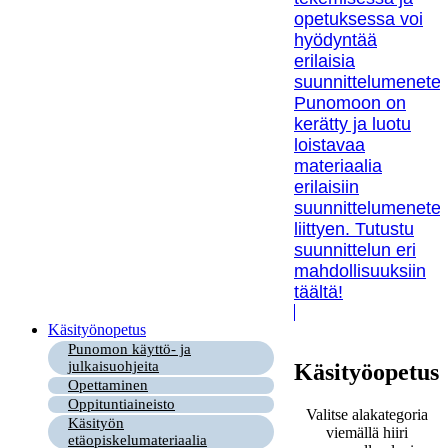
opetuksessa voi
hyödyntää
erilaisia
suunnittelumenetel
Punomoon on
kerätty ja luotu
loistavaa
materiaalia
erilaisiin
suunnittelumenetel
liittyen. Tutustu
suunnittelun eri
mahdollisuuksiin
täältä!
Käsityönopetus
Punomon käyttö- ja
julkaisuohjeita
Käsityöopetus
Opettaminen
Oppituntiaineisto
Valitse alakategoria
Käsityön
viemällä hiiri
etäopiskelumateriaalia