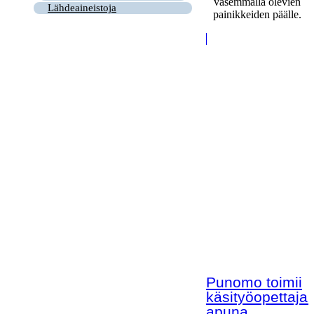
vasemmalla olevien
Lähdeaineistoja
painikkeiden päälle.
Punomo toimii
käsityöopettaja
apuna