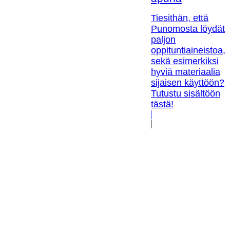
Tiesithän, että
Punomosta löydät
paljon
oppituntiaineistoa,
sekä esimerkiksi
hyviä materiaalia
sijaisen käyttöön?
Tutustu sisältöön
tästä!