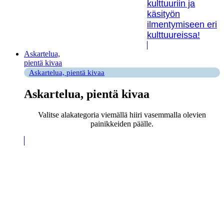
kulttuuriin ja
käsityön
ilmentymiseen eri
kulttuureissa!
Askartelua,
pientä kivaa
Askartelua, pientä kivaa
Askartelua, pientä kivaa
Valitse alakategoria viemällä hiiri vasemmalla olevien
painikkeiden päälle.