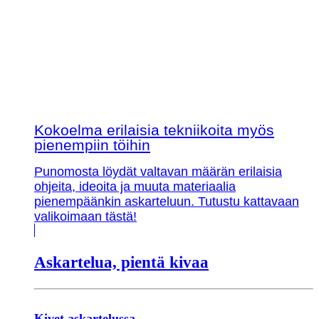
Kokoelma erilaisia tekniikoita myös
pienempiin töihin
Punomosta löydät valtavan määrän erilaisia
ohjeita, ideoita ja muuta materiaalia
pienempäänkin askarteluun. Tutustu kattavaan
valikoimaan tästä!
Askartelua, pientä kivaa
Kivet askartelussa