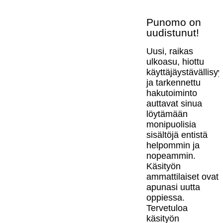
Punomo on
uudistunut!
Uusi, raikas
ulkoasu, hiottu
käyttäjäystävällisy
ja tarkennettu
hakutoiminto
auttavat sinua
löytämään
monipuolisia
sisältöjä entistä
helpommin ja
nopeammin.
Käsityön
ammattilaiset ovat
apunasi uutta
oppiessa.
Tervetuloa
käsityön