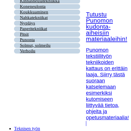
Kinnasneulatekniikka
Koneneulonta
Koukkuaminen
Tutustu
Nahkatekniikat
Punomon
Nypläys
kudonta-
Paperitekniikat
aiheisiin
Pitsit
materiaaleihin!
Punonta
Solmut, solmeilu
Punomon
Verhoilu
tekstiilityön
tekniikoiden
kattaus on erittäin
laaja. Siirry tästä
suoraan
katselemaan
esimerkiksi
kutomiseen
liittyvää tietoa,
ohjeita ja
opetusmateriaalia!
Teknisen työn