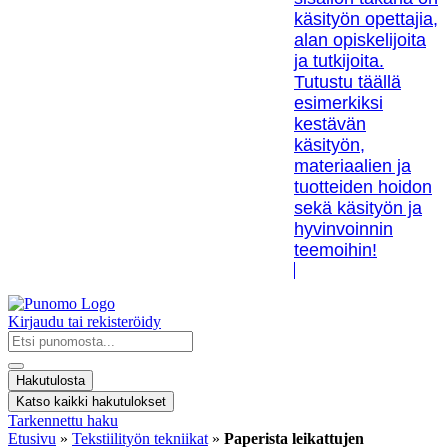
käsityön opettajia,
alan opiskelijoita
ja tutkijoita.
Tutustu täällä
esimerkiksi
kestävän
käsityön,
materiaalien ja
tuotteiden hoidon
sekä käsityön ja
hyvinvoinnin
teemoihin!
Kirjaudu tai rekisteröidy
Search
...
Hakutulosta
Katso kaikki hakutulokset
Tarkennettu haku
Etusivu
»
Tekstiilityön tekniikat
»
Paperista leikattujen