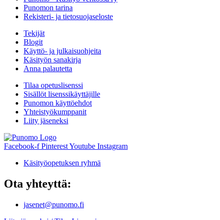
Punomon tarina
Rekisteri- ja tietosuojaseloste
Tekijät
Blogit
Käyttö- ja julkaisuohjeita
Käsityön sanakirja
Anna palautetta
Tilaa opetuslisenssi
Sisällöt lisenssikäyttäjille
Punomon käyttöehdot
Yhteistyökumppanit
Liity jäseneksi
Facebook-f
Pinterest
Youtube
Instagram
Käsityöopetuksen ryhmä
Ota yhteyttä:
jasenet@punomo.fi