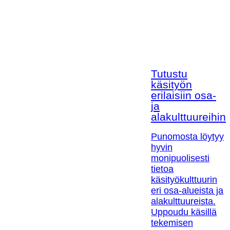
Tutustu
käsityön
erilaisiin osa-
ja
alakulttuureihin!
Punomosta löytyy
hyvin
monipuolisesti
tietoa
käsityökulttuurin
eri osa-alueista ja
alakulttuureista.
Uppoudu käsillä
tekemisen