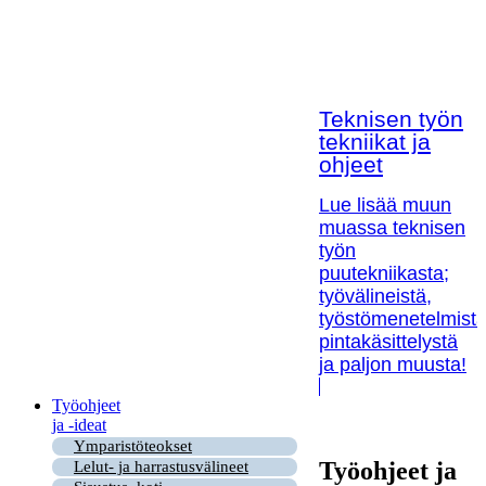
Teknisen työn
tekniikat ja
ohjeet
Lue lisää muun
muassa teknisen
työn
puutekniikasta;
työvälineistä,
työstömenetelmistä
pintakäsittelystä
ja paljon muusta!
Työohjeet
ja -ideat
Ymparistöteokset
Työohjeet ja
Lelut- ja harrastusvälineet