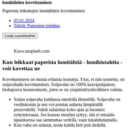
lumitähtien kovettaminen
Paperista leikattujen lumitähtien kovettaminen
05.01.2024
Tekijä:
Punomon toimitus
Lisää suosikkeihin
Kuva unsplash.com
Kun leikkaat paperista lumitähtiä - lumihiutaleita -
voit kovettaa ne
Kovettamiseen on monia erilaisia konsteja. Yksi, ei niin tunnettu, on
soijavahalla kovettaminen. Soijavaha on 100% kasvipohjainen,
biohajoava luonnontuote, joten se on ympäristöystävällinen valinta.
Sulata soijavaha kattilassa miedolla lämmöllä. Soijavaha on
vesiliukoista ja sen voi poistaa astiasta lämpimällä
pesuvedellä. Vahdi sulamista koko ajan ja huomioi
syttymisvaara. Jos kuuma steariini syttyy, sitä ei missään
tapauksessa saa sammuttaa vedellä, vaan tukahduttamalla.
Kun vaha on sulanut, nosta kattila heti pois liedeltä.