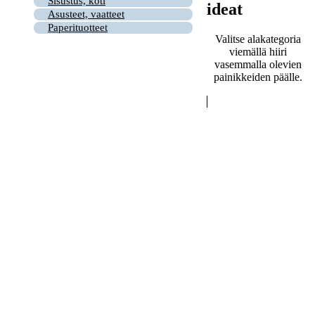
Sisustus, koti
ideat
Asusteet, vaatteet
Paperituotteet
Valitse alakategoria
viemällä hiiri
vasemmalla olevien
painikkeiden päälle.