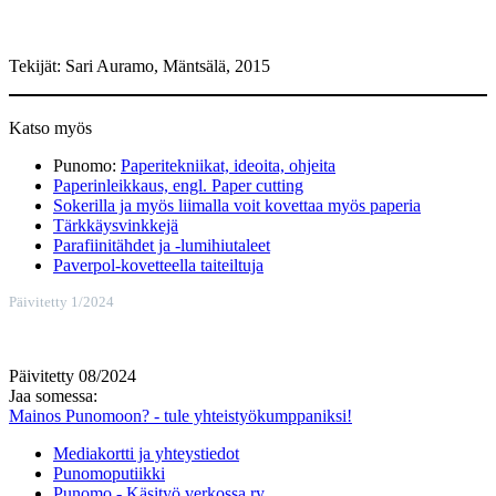
Tekijät: Sari Auramo, Mäntsälä, 2015
Katso myös
Punomo:
Paperitekniikat, ideoita, ohjeita
Paperinleikkaus, engl. Paper cutting
Sokerilla ja myös liimalla voit kovettaa myös paperia
Tärkkäysvinkkejä
Parafiinitähdet ja -lumihiutaleet
Paverpol-kovetteella taiteiltuja
Päivitetty 1/2024
Päivitetty 08/2024
Jaa somessa:
Mainos Punomoon? - tule yhteistyökumppaniksi!
Mediakortti ja yhteystiedot
Punomoputiikki
Punomo - Käsityö verkossa ry