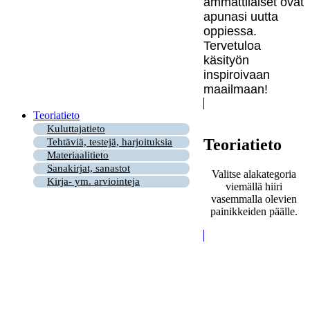
ammattilaiset ovat
apunasi uutta
oppiessa.
Tervetuloa
käsityön
inspiroivaan
maailmaan!
Teoriatieto
Kuluttajatieto
Teoriatieto
Tehtäviä, testejä, harjoituksia
Materiaalitieto
Sanakirjat, sanastot
Valitse alakategoria
Kirja- ym. arviointeja
viemällä hiiri
vasemmalla olevien
painikkeiden päälle.