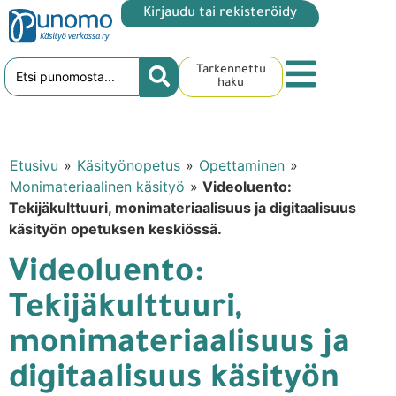
Kirjaudu tai rekisteröidy
Tarkennettu
haku
Etusivu
»
Käsityönopetus
»
Opettaminen
»
Monimateriaalinen käsityö
»
Videoluento:
Tekijäkulttuuri, monimateriaalisuus ja digitaalisuus
käsityön opetuksen keskiössä.
Videoluento:
Tekijäkulttuuri,
monimateriaalisuus ja
digitaalisuus käsityön