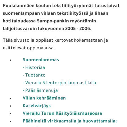
Puolalanmäen koulun tekstiilityöryhmät tutustuivat
suomenlampaan villaan tekstiilityössä ja lihaan
kotitaloudessa Sampo-pankin myöntämin
lahjoitusvaroin lukuvuonna 2005 - 2006.
Tällä sivustolla oppilaat kertovat kokemastaan ja
esittelevät oppimaansa.
Suomenlammas
- Historiaa
- Tuotanto
- Vierailu Stentorpin lammastilalla
- Pääsiäsmenuja
Villan kehrääminen
Kasvivärjäys
Vierailu Turun Käsityöläismuseossa
Päähineitä virkkaamalla ja huovuttamalla: