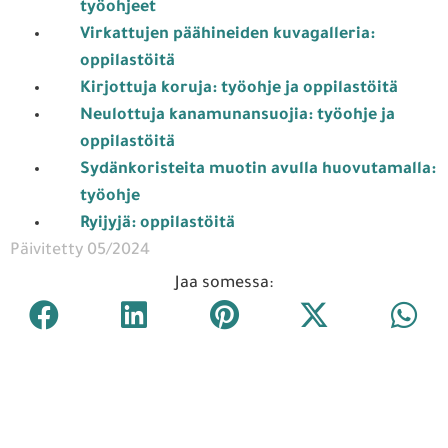
työohjeet
Virkattujen päähineiden kuvagalleria:
oppilastöitä
Kirjottuja koruja: työohje ja oppilastöitä
Neulottuja kanamunansuojia: työohje ja
oppilastöitä
Sydänkoristeita muotin avulla huovutamalla:
t
yöohje
Ryijyjä: oppilastöitä
Päivitetty 05/2024
Jaa somessa: