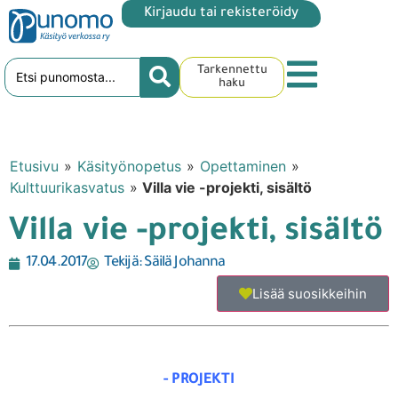
Kirjaudu tai rekisteröidy
Tarkennettu
haku
Etusivu
»
Käsityönopetus
»
Opettaminen
»
Kulttuurikasvatus
»
Villa vie -projekti, sisältö
Villa vie -projekti, sisältö
17.04.2017
Tekijä:
Säilä Johanna
Lisää suosikkeihin
- PROJEKTI