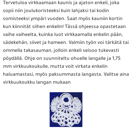
Tervetuloa virkkaamaan kaunis ja ajaton enkeli, joka
sopii niin joulukoristeeksi kuin lahjaksi tai kodin
somisteeksi ympäri vuoden. Saat myös kauniin kortin
kun kiinnität siihen enkelin! Tässä ohjeessa opastetaan
vaihe vaiheelta, kuinka luot virkkaamalla enkelin pään,
sädekehän, siivet ja hameen. Valmiin työn voi tärkätä tai
ommella takasauman, jolloin enkeli seisoo tukevasti
pöydällä. Ohje on suunniteltu ohuelle langalle ja 1,75
mm virkkuukoukulle, mutta voit virkata enkelin
haluamastasi, myös paksummasta langasta. Valitse aina
virkkuukoukku langan mukaan