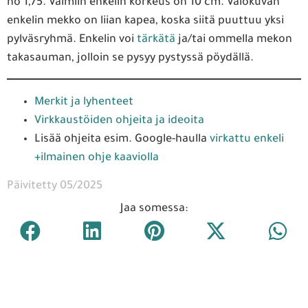
no 1,75. Valmiin enkelin korkeus on 10 cm. Valokuvan
enkelin mekko on liian kapea, koska siitä puuttuu yksi
pylväsryhmä. Enkelin voi
tärkätä
ja/tai ommella mekon
takasauman, jolloin se pysyy pystyssä pöydällä.
Merkit ja lyhenteet
Virkkaustöiden ohjeita ja ideoita
Lisää ohjeita esim. Google-haulla
virkattu enkeli
+ilmainen ohje kaaviolla
Päivitetty 05/2025
Jaa somessa: