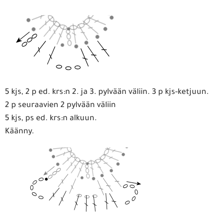
5 kjs, 2 p ed. krs:n 2. ja 3. pylvään väliin. 3 p kjs-ketjuun.
2 p seuraavien 2 pylvään väliin
5 kjs, ps ed. krs:n alkuun.
Käänny.