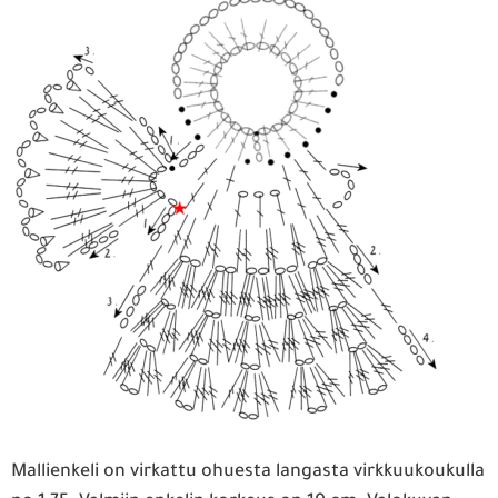
Mallienkeli on virkattu ohuesta langasta virkkuukoukulla