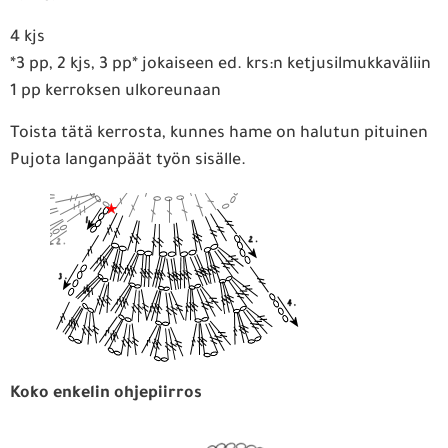
4 kjs
*3 pp, 2 kjs, 3 pp* jokaiseen ed. krs:n ketjusilmukkaväliin
1 pp kerroksen ulkoreunaan
Toista tätä kerrosta, kunnes hame on halutun pituinen
Pujota langanpäät työn sisälle.
Koko enkelin ohjepiirros