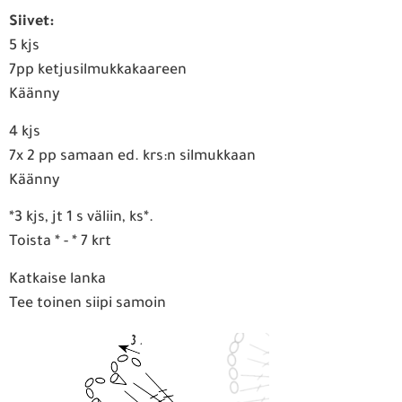
Siivet:
5 kjs
7pp ketjusilmukkakaareen
Käänny
4 kjs
7x 2 pp samaan ed. krs:n silmukkaan
Käänny
*3 kjs, jt 1 s väliin, ks*.
Toista * - * 7 krt
Katkaise lanka
Tee toinen siipi samoin