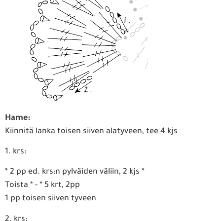
Hame:
Kiinnitä lanka toisen siiven alatyveen, tee 4 kjs
1. krs:
* 2 pp ed. krs:n pylväiden väliin, 2 kjs *
Toista * - * 5 krt, 2pp
1 pp toisen siiven tyveen
2. krs: