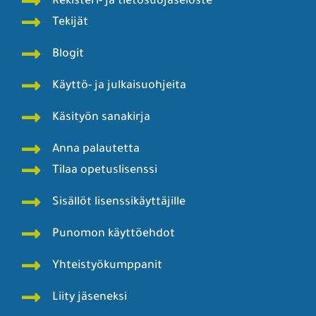
Rekisteri- ja tietosuojaseloste
Tekijät
Blogit
Käyttö- ja julkaisuohjeita
Käsityön sanakirja
Anna palautetta
Tilaa opetuslisenssi
Sisällöt lisenssikäyttäjille
Punomon käyttöehdot
Yhteistyökumppanit
Liity jäseneksi