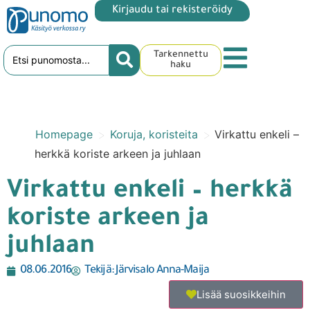
Kirjaudu tai rekisteröidy
Tarkennettu
haku
>
>
Homepage
Koruja, koristeita
Virkattu enkeli –
herkkä koriste arkeen ja juhlaan
Virkattu enkeli – herkkä
koriste arkeen ja
juhlaan
08.06.2016
Tekijä:
Järvisalo Anna-Maija
Lisää suosikkeihin