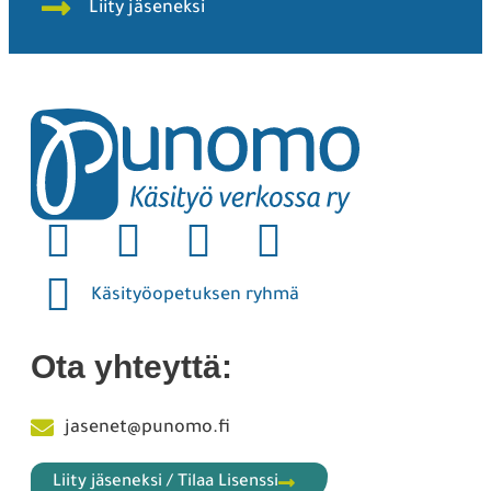
Liity jäseneksi
Käsityöopetuksen ryhmä
Ota yhteyttä:
jasenet@punomo.fi
Liity jäseneksi / Tilaa Lisenssi