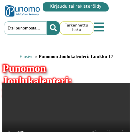
Kirjaudu tai rekisteröidy
Tarkennettu
haku
Etusivu
»
Punomon Joulukalenteri: Luukku 17
Punomon
Joulukalenteri:
Luukku 17