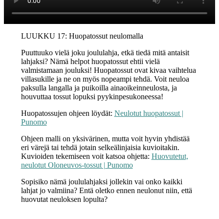
LUUKKU 17: Huopatossut neulomalla
Puuttuuko vielä joku joululahja, etkä tiedä mitä antaisit
lahjaksi? Nämä helpot huopatossut ehtii vielä
valmistamaan jouluksi! Huopatossut ovat kivaa vaihtelua
villasukille ja ne on myös nopeampi tehdä. Voit neuloa
paksulla langalla ja puikoilla ainaoikeinneulosta, ja
houvuttaa tossut lopuksi pyykinpesukoneessa!
Huopatossujen ohjeen löydät:
Neulotut huopatossut |
Punomo
Ohjeen malli on yksivärinen, mutta voit hyvin yhdistää
eri värejä tai tehdä jotain selkeälinjaisia kuvioitakin.
Kuvioiden tekemiseen voit katsoa ohjetta:
Huovutetut,
neulotut Oloneuvos-tossut | Punomo
Sopisiko nämä joululahjaksi jollekin vai onko kaikki
lahjat jo valmiina? Entä oletko ennen neulonut niin, että
huovutat neuloksen lopulta?