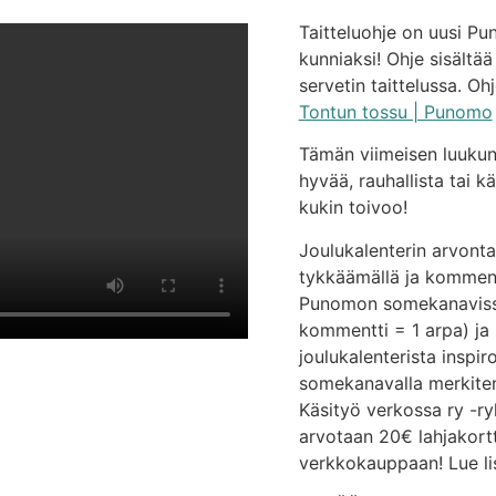
Taitteluohje on uusi Pu
kunniaksi! Ohje sisältää
servetin taittelussa. Oh
Tontun tossu | Punomo
Tämän viimeisen luukun
hyvää, rauhallista tai kä
kukin toivoo!
Joulukalenterin arvontaa
tykkäämällä ja kommento
Punomon somekanavissa
kommentti = 1 arpa) ja l
joulukalenterista inspi
somekanavalla merkit
Käsityö verkossa ry -ry
arvotaan 20€ lahjakortt
verkkokauppaan! Lue li