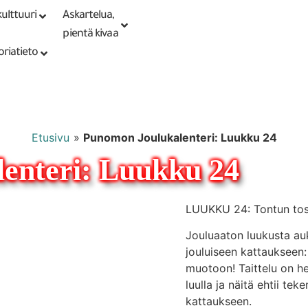
ulttuuri
Askartelua,
Kirjaudu tai
Punomoputiikki
rekisteröidy
pientä kivaa
oriatieto
Etusivu
»
Punomon Joulukalenteri: Luukku 24
enteri: Luukku 24
LUUKKU 24: Tontun toss
Jouluaaton luukusta auk
jouluiseen kattaukseen: 
muotoon! Taittelu on h
luulla ja näitä ehtii t
kattaukseen.