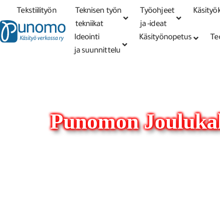
Tekstiilityön
Teknisen työn
Työohjeet
Käsityök
Tarkennettu
haku
tekniikat
tekniikat
ja -ideat
Ideointi
Käsityönopetus
Te
ja suunnittelu
Punomon Joulukal