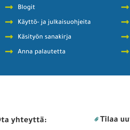
Blogit
Käyttö- ja julkaisuohjeita
Käsityön sanakirja
Anna palautetta
Tilaa uu
ta yhteyttä: