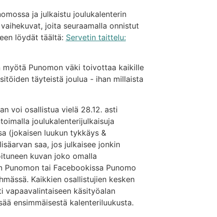
nomossa ja julkaistu joulukalenterin
 vaihekuvat, joita seuraamalla onnistut
jeen löydät täältä:
Servetin taittelu:
 myötä Punomon väki toivottaa kaikille
sitöiden täyteistä joulua - ihan millaista
n voi osallistua vielä 28.12. asti
imalla joulukalenterijulkaisuja
 (jokaisen luukun tykkäys &
isäarvan saa, jos julkaisee jonkin
roituneen kuvan joko omalla
en Punomon tai Facebookissa Punomo
hmässä. Kaikkien osallistujien kesken
i vapaavalintaiseen käsityöalan
sää ensimmäisestä kalenteriluukusta.