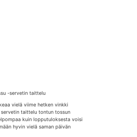
u -servetin taittelu
eaa vielä viime hetken vinkki
servetin taittelu tontun tossun
elpompaa kuin lopputuloksesta voisi
ekemään hyvin vielä saman päivän