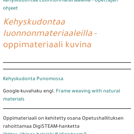
Kehyskudontaa Luonnonmateriaaleilla - Opettajan
ohjeet
Kehyskudontaa
luonnonmateriaaleilla
-
oppimateriaali kuvina
Kehyskudonta Punomossa
Google-kuvahaku engl.
Frame weaving with natural
materials
Oppimateriaali on kehitetty osana Opetushallituksen
rahoittamaa DigiSTEAM-hanketta