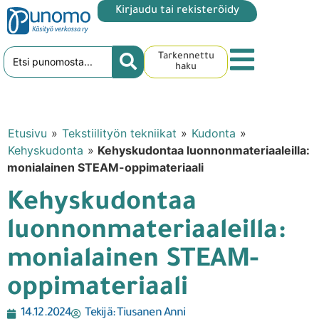
Kirjaudu tai rekisteröidy
Tarkennettu
haku
Etusivu
»
Tekstiilityön tekniikat
»
Kudonta
»
Kehyskudonta
»
Kehyskudontaa luonnonmateriaaleilla:
monialainen STEAM-oppimateriaali
Kehyskudontaa
luonnonmateriaaleilla:
monialainen STEAM-
oppimateriaali
14.12.2024
Tekijä:
Tiusanen Anni