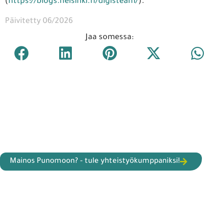
(
https://blogs.helsinki.fi/digisteam/
).
Päivitetty 06/2026
Jaa somessa:
Mainos Punomoon? - tule yhteistyökumppaniksi!