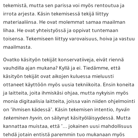
tekemistä, mutta sen parissa voi myös rentoutua ja
irrota arjesta. Käsin tekemisessä tekijä liittyy
materiaaliinsa. He ovat molemmat samaa maailman
lihaa. He ovat yhteistyössä ja oppivat tuntemaan
toisensa. Tekemiseen liittyy varovaisuus, hoiva ja vastuu
maailmasta.
Ovatko käsityön tekijät konservatiiveja, eivät riennä
vauhdilla ajan mukana? Kyllä ja ei. Tiedämme, että
käsityön tekijät ovat aikojen kuluessa mieluusti
ottaneet käyttöön myös uusia tekniikoita. Ensin koneita
ja laitteita, joita ihmiskäsi ohjaa, mutta nykyisin myös
monia digitaalisia laitteita, joissa vain niiden ohjelmointi
on "ihmisen kädessä". Käsin tekemisen intentio,
hyvän
tekeminen
hyvin
, on säilynyt käsityöläisyydessä. Mutta
kannattaa muistaa, että "... jokainen uusi mahdollisuus
tehdä jotain entistä paremmin tuo mukanaan myös