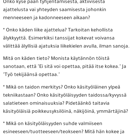
Onko kyse pään tyhjentämisestä, aktiivisesta
ajattelusta vai yhteyden saamisesta johonkin
menneeseen ja kadonneeseen aikaan?
* Onko käden liike ajattelua? Tarkoitan kehollista
älykkyyttä. Esimerkiksi tanssijat kokevat voivansa
välittää älyllisiä ajatuksia liikekielen avulla, ilman sanoja.
Mitä on käden tieto? Monista käytännön töistä
sanotaan, että "Ei sitä voi opettaa, pitää itse kokea." Ja
"Työ tekijäänsä opettaa."
* Mikä on taidon merkitys? Onko käsityöläinen ylpeä
tekniikastaan? Onko käsityöläisyyden taidossa/kyvyssä
salatieteen ominaisuuksia? Pidetäänkö taitavia
käsityöläisiä poikkeusyksilöinä, näkijöinä, ymmärtäjinä?
* Mikä on käsityöläisyyden suhde valmiiseen
esineeseen/tuotteeseen/teokseen? Mitä hän kokee ja