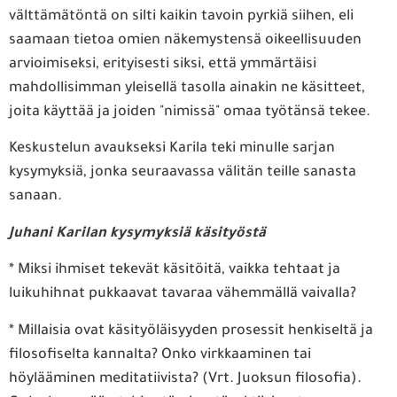
välttämätöntä on silti kaikin tavoin pyrkiä siihen, eli
saamaan tietoa omien näkemystensä oikeellisuuden
arvioimiseksi, erityisesti siksi, että ymmärtäisi
mahdollisimman yleisellä tasolla ainakin ne käsitteet,
joita käyttää ja joiden "nimissä" omaa työtänsä tekee.
Keskustelun avaukseksi Karila teki minulle sarjan
kysymyksiä, jonka seuraavassa välitän teille sanasta
sanaan.
Juhani Karilan kysymyksiä käsityöstä
* Miksi ihmiset tekevät käsitöitä, vaikka tehtaat ja
luikuhihnat pukkaavat tavaraa vähemmällä vaivalla?
* Millaisia ovat käsityöläisyyden prosessit henkiseltä ja
filosofiselta kannalta? Onko virkkaaminen tai
höylääminen meditatiivista? (Vrt. Juoksun filosofia).