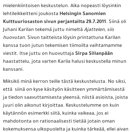
mielenkiintoisen keskustelun. Aika nopeasti löysinkin
lehtileikkeitteni joukosta
Helsingin Sanomien
Kulttuuriosaston sivun perjantailta 29.7.2011
. Siinä oli
Juhani Karilan tekemä juttu nimeltä
Ajattelen, siis
huovutan.
Sivun taitteista löysin printattuna Karilan
kanssa tuon jutun tekemisen tiimoilta vaihtamamme
viestit. Itse juttu on huovuttaja
Sirpa Sillanpään
haastattelu, jota varten Karila halusi keskustella minun
kanssani.
Miksikö minä kerron teille tästä keskustelusta. No siksi,
että siinä on kyse käsityön käsitteen ymmärtämisestä
ja tiedon saavuttamisesta yleensä, niistä asioista, joista
juuri olin aikonut kirjoittaa. Keskustelumme on kuin
käytännön esimerkki siitä, kuinka vaikeaa, jos ei
mahdotonta on rationaalisesti tietää jotain oman
kokemuksensa ulkopuolelta ja kuinka tärkeää, ellei aivan