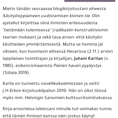
Mietin tänään seuraavaa blogikirjoitustani aiheesta
Käsityöoppiaineen
uudistamisen kivinen tie
. Olin
ajatellut kirjoittaa siinä ihmisten erilaisuudesta
"tietämään tulemisessa" (radikaalin konstruktivismin
teorian mukaan) ja sekä tasa-arvon- että käsityön
käsitteiden ymmärtämisestä. Mutta se homma jäi
sikseen, kun huomasin eilisessä Hesarissa (2.11.) arvion
lappilaisen toimittajan ja kirjailijan,
Juhani Karilan
(s.
1985), esikoisromaanista
Pienen hauen pyydystys
(Siltala 2019).
Karila on tunnettu novellikokoelmistaan ja voitti
J.H.Erkon kirjoituskilpailun 2010. Hän on ollut töissä
myös mm. Helsingin Sanomien kulttuuritoimituksessa.
Kirja-arvostelua lukiessani minulle tuli voimakas tunne,
että tämän ihmisen kanssa olen joskus käynyt