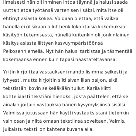
Ilmeisesti hän oli ihminen intoa täynnä ja halusi saada
uutta tietoa työtänsä varten sen lisäksi, mitä itse oli
ehtinyt asiasta kokea. Voidaan olettaa, että vaikka
hänellä ei olisikaan ollut henkilökohtaisia kokemuksia
käsityön tekemisestä, hänellä kuitenkin oli jonkinlainen
käsitys asiasta liittyen kasvuympäristöönsä
Pelkosenniemellä. Nyt hän halusi tarkistaa ja täsmentää
kokemaansa ennen kuin tapasi haastateltavansa.
Yritin kirjoittaa vastaukseni mahdollisimma selkesti ja
lyhyesti, mutta kirjoitin silti aivan liian paljon, eikä
tekstistäni kovin selkeääkään tullut. Karila kiitti
kohteliaasti tekstiäni hienoksi, josta päättelen, että se
ainakin joitain vastauksia hänen kysymyksiinsä sisälsi.
Valmiissa jutussaan hän käytti vastauksistani tietenkin
vain osan ja niitä omaan tekstiinsä soveltaen. Valmis,
julkaistu teksti on kahtena kuvana alla.