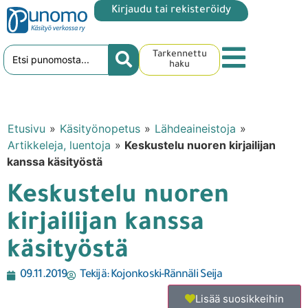
Kirjaudu tai rekisteröidy
Tarkennettu
haku
Etusivu
»
Käsityönopetus
»
Lähdeaineistoja
»
Artikkeleja, luentoja
»
Keskustelu nuoren kirjailijan
kanssa käsityöstä
Keskustelu nuoren
kirjailijan kanssa
käsityöstä
09.11.2019
Tekijä:
Kojonkoski-Rännäli Seija
Lisää suosikkeihin