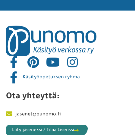
Käsityöopetuksen ryhmä
Ota yhteyttä:
jasenet@punomo.fi
Liity jäseneksi / Tilaa Lisenssi