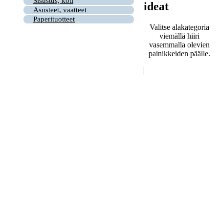
Sisustus, koti
ideat
Asusteet, vaatteet
Paperituotteet
Valitse alakategoria
viemällä hiiri
vasemmalla olevien
painikkeiden päälle.