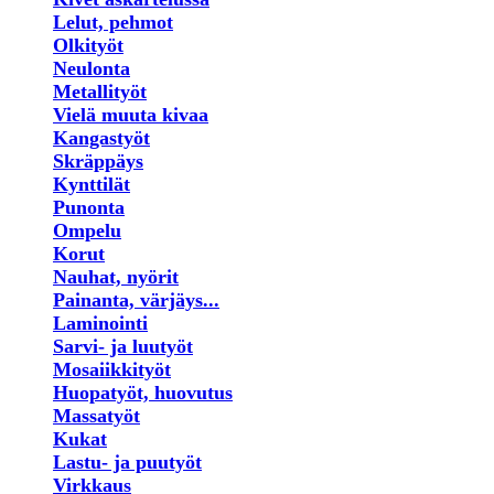
Lelut, pehmot
Olkityöt
Neulonta
Metallityöt
Vielä muuta kivaa
Kangastyöt
Skräppäys
Kynttilät
Punonta
Ompelu
Korut
Nauhat, nyörit
Painanta, värjäys...
Laminointi
Sarvi- ja luutyöt
Mosaiikkityöt
Huopatyöt, huovutus
Massatyöt
Kukat
Lastu- ja puutyöt
Virkkaus