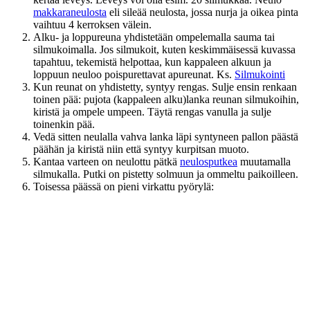
makkaraneulosta
eli sileää neulosta, jossa nurja ja oikea pinta
vaihtuu 4 kerroksen välein.
Alku- ja loppureuna yhdistetään ompelemalla sauma tai
silmukoimalla. Jos silmukoit, kuten keskimmäisessä kuvassa
tapahtuu, tekemistä helpottaa, kun kappaleen alkuun ja
loppuun neuloo poispurettavat apureunat. Ks.
Silmukointi
Kun reunat on yhdistetty, syntyy rengas. Sulje ensin renkaan
toinen pää: pujota (kappaleen alku)lanka reunan silmukoihin,
kiristä ja ompele umpeen. Täytä rengas vanulla ja sulje
toinenkin pää.
Vedä sitten neulalla vahva lanka läpi syntyneen pallon päästä
päähän ja kiristä niin että syntyy kurpitsan muoto.
Kantaa varteen on neulottu pätkä
neulosputkea
muutamalla
silmukalla. Putki on pistetty solmuun ja ommeltu paikoilleen.
Toisessa päässä on pieni virkattu pyörylä: