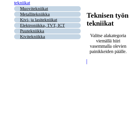
tekniikat
Muovitekniikat
Teknisen työn
Metallitekniikka
Kivi- ja lasitekniikat
tekniikat
Elektroniikka, TVT, ICT
Puutekniikka
Valitse alakategoria
Kivitekniikka
viemällä hiiri
vasemmalla olevien
painikkeiden päälle.