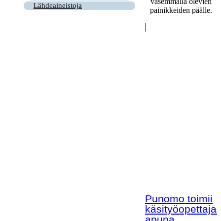
vasemmalla olevien
Lähdeaineistoja
painikkeiden päälle.
Punomo toimii
käsityöopettaja
apuna