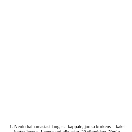
Neulo haluamastasi langasta kappale, jonka korkeus = kaksi
kertaa leveys. Leveys voi olla esim. 20 silmukkaa. Neulo