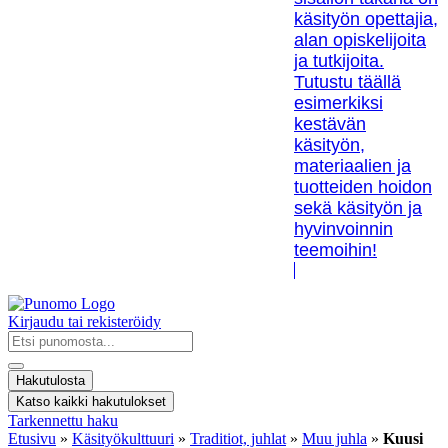
käsityön opettajia,
alan opiskelijoita
ja tutkijoita.
Tutustu täällä
esimerkiksi
kestävän
käsityön,
materiaalien ja
tuotteiden hoidon
sekä käsityön ja
hyvinvoinnin
teemoihin!
Kirjaudu tai rekisteröidy
Search
...
Hakutulosta
Katso kaikki hakutulokset
Tarkennettu haku
Etusivu
»
Käsityökulttuuri
»
Traditiot, juhlat
»
Muu juhla
»
Kuusi