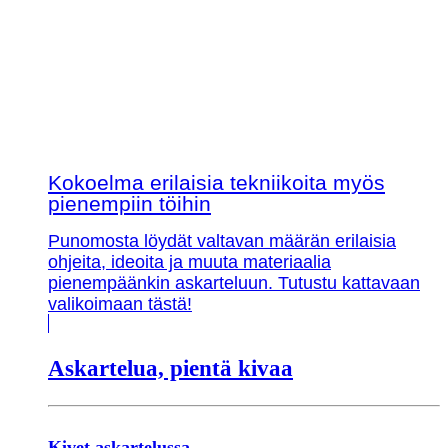
Kokoelma erilaisia tekniikoita myös
pienempiin töihin
Punomosta löydät valtavan määrän erilaisia
ohjeita, ideoita ja muuta materiaalia
pienempäänkin askarteluun. Tutustu kattavaan
valikoimaan tästä!
Askartelua, pientä kivaa
Kivet askartelussa