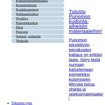
Kinnasneulatekniikka
Koneneulonta
Koukkuaminen
Tutustu
Nahkatekniikat
Punomon
Nypläys
kudonta-
Paperitekniikat
aiheisiin
Pitsit
materiaaleihin!
Punonta
Solmut, solmeilu
Punomon
Verhoilu
tekstiilityön
tekniikoiden
kattaus on erittäin
laaja. Siirry tästä
suoraan
katselemaan
esimerkiksi
kutomiseen
liittyvää tietoa,
ohjeita ja
opetusmateriaalia!
Teknisen työn