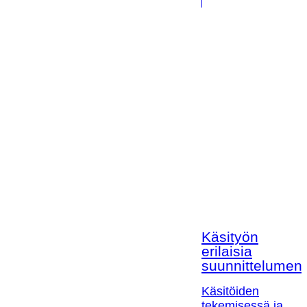
Käsityön
erilaisia
suunnittelumen
Käsitöiden
tekemisessä ja