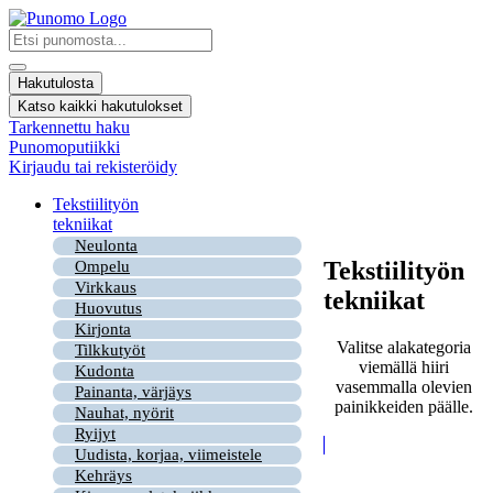
Mene
sisältöön
Search
...
Hakutulosta
Katso kaikki hakutulokset
Tarkennettu haku
Punomoputiikki
Kirjaudu tai rekisteröidy
Tekstiilityön
tekniikat
Neulonta
Tekstiilityön
Ompelu
Virkkaus
tekniikat
Huovutus
Kirjonta
Valitse alakategoria
Tilkkutyöt
viemällä hiiri
Kudonta
vasemmalla olevien
Painanta, värjäys
painikkeiden päälle.
Nauhat, nyörit
Ryijyt
Uudista, korjaa, viimeistele
Kehräys