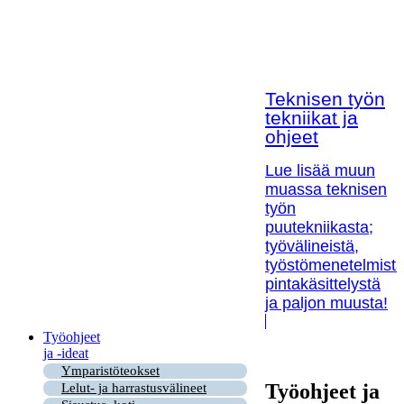
Teknisen työn
tekniikat ja
ohjeet
Lue lisää muun
muassa teknisen
työn
puutekniikasta;
työvälineistä,
työstömenetelmistä
pintakäsittelystä
ja paljon muusta!
Työohjeet
ja -ideat
Ymparistöteokset
Työohjeet ja
Lelut- ja harrastusvälineet