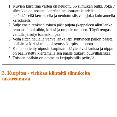
Kuvien kurpitsaa varten on neulottu 56 silmukan putki. Joka 7
silmukka on nostettu kiertäen neulomatta kahdella
peräkkäisellä kerroksella ja neulottu siis vain joka kolmannella
kerroksella.
Sulje ensin renkaan toinen pää: pujota (kappaleen alku)lanka
reunan silmukoihin, kiristä ja ompele umpeen. Täytä rengas
vanulla ja sulje toinenkin pää.
Vedä sitten neulalla vahva lanka läpi syntyneen pallon päästä
päähän ja kiristä niin että syntyy kurpitsan muoto.
Kanta on tehty nipusta kurpitsaan käytettävää lankaa ja nippu
on päällystetty kiertämällä sen päälle tiukasti puuvillalankaa.
Toiseen päähän on ommeltu ketjupistoilla pyörylä.
3. Kurpitsa - virkkaa kiinteitä silmukoita
takareunasta