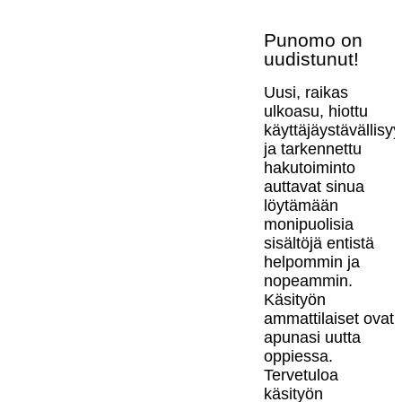
Punomo on
uudistunut!
Uusi, raikas
ulkoasu, hiottu
käyttäjäystävällisy
ja tarkennettu
hakutoiminto
auttavat sinua
löytämään
monipuolisia
sisältöjä entistä
helpommin ja
nopeammin.
Käsityön
ammattilaiset ovat
apunasi uutta
oppiessa.
Tervetuloa
käsityön