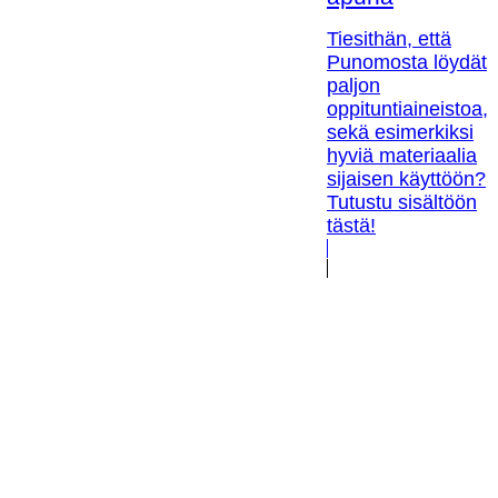
Tiesithän, että
Punomosta löydät
paljon
oppituntiaineistoa,
sekä esimerkiksi
hyviä materiaalia
sijaisen käyttöön?
Tutustu sisältöön
tästä!