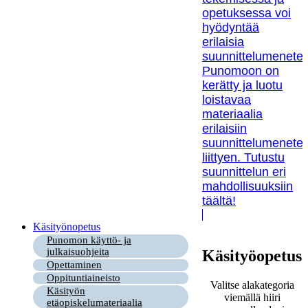
opetuksessa voi
hyödyntää
erilaisia
suunnittelumenetel
Punomoon on
kerätty ja luotu
loistavaa
materiaalia
erilaisiin
suunnittelumenetel
liittyen. Tutustu
suunnittelun eri
mahdollisuuksiin
täältä!
Käsityönopetus
Punomon käyttö- ja
julkaisuohjeita
Käsityöopetus
Opettaminen
Oppituntiaineisto
Valitse alakategoria
Käsityön
viemällä hiiri
etäopiskelumateriaalia