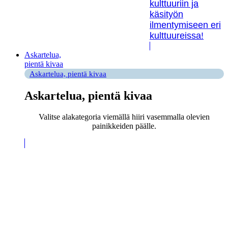
kulttuuriin ja
käsityön
ilmentymiseen eri
kulttuureissa!
Askartelua,
pientä kivaa
Askartelua, pientä kivaa
Askartelua, pientä kivaa
Valitse alakategoria viemällä hiiri vasemmalla olevien
painikkeiden päälle.