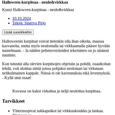
Halloween-kurpitsaa - neulo&virkkaa
Kuusi Halloween-kurpitsaa - neulo&virkkaa
10.10.2024
Tekijä:
Sinervo Pirjo
Lisää suosikkeihin
Halloweenin kurpitsat voivat tietenkin olla ihan oikeita, maassa
kasvaneita, mutta myös neulomalla tai virkkaamalla pääsee hyvään
tunnelmaan. - Ja näiden pehmoversioiden tekeminen on jo sinänsä
nautinto.
Kun tutustut alla olevien kurpitsojen ohjeisiin ja pohdit, osaatkohan
tehdä, voit aloittaa niistä joissa pohjaksi neulotaan tai virkataan
nelikulmainen kappale. Niissä ei ole kavennuksia eikä levennyksiä.
- Kyllä sinä osaat!
Kuvassa on kaksi virkattua ja neljä neulottua kurpitsaa.
Tarvikkeet
Yhteensopivat sukkapuikot tai virkkuukoukku ja lankaa.