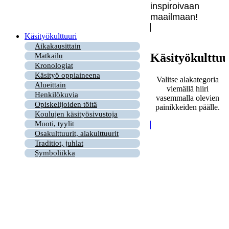
inspiroivaan
maailmaan!
Käsityökulttuuri
Aikakausittain
Käsityökulttuu
Matkailu
Kronologiat
Käsityö oppiaineena
Valitse alakategoria
Alueittain
viemällä hiiri
Henkilökuvia
vasemmalla olevien
Opiskelijoiden töitä
painikkeiden päälle.
Koulujen käsityösivustoja
Muoti, tyylit
Osakulttuurit, alakulttuurit
Traditiot, juhlat
Symboliikka