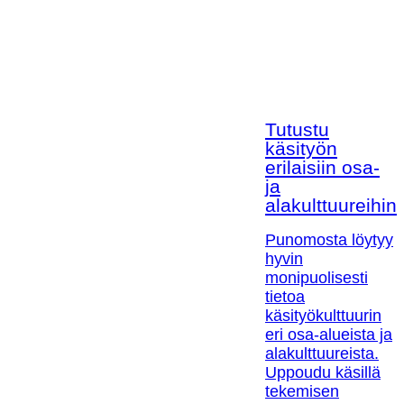
Tutustu
käsityön
erilaisiin osa-
ja
alakulttuureihin!
Punomosta löytyy
hyvin
monipuolisesti
tietoa
käsityökulttuurin
eri osa-alueista ja
alakulttuureista.
Uppoudu käsillä
tekemisen