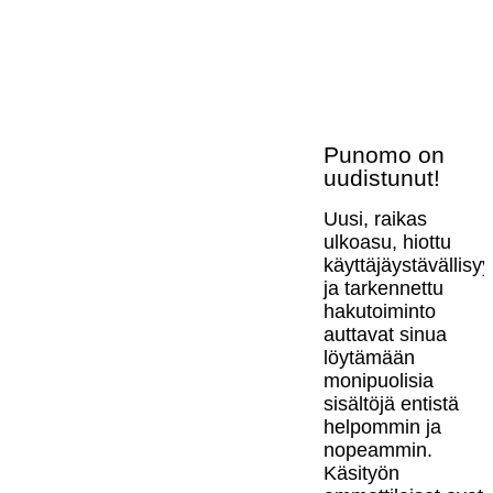
Punomo on
uudistunut!
Uusi, raikas
ulkoasu, hiottu
käyttäjäystävällisy
ja tarkennettu
hakutoiminto
auttavat sinua
löytämään
monipuolisia
sisältöjä entistä
helpommin ja
nopeammin.
Käsityön