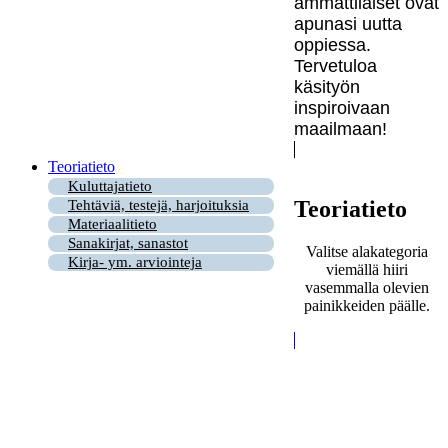
ammattilaiset ovat
apunasi uutta
oppiessa.
Tervetuloa
käsityön
inspiroivaan
maailmaan!
Teoriatieto
Kuluttajatieto
Teoriatieto
Tehtäviä, testejä, harjoituksia
Materiaalitieto
Sanakirjat, sanastot
Valitse alakategoria
Kirja- ym. arviointeja
viemällä hiiri
vasemmalla olevien
painikkeiden päälle.