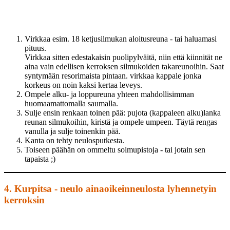
Virkkaa esim. 18 ketjusilmukan aloitusreuna - tai haluamasi
pituus.
Virkkaa sitten edestakaisin puolipylväitä, niin että kiinnität ne
aina vain edellisen kerroksen silmukoiden takareunoihin. Saat
syntymään resorimaista pintaan. virkkaa kappale jonka
korkeus on noin kaksi kertaa leveys.
Ompele alku- ja loppureuna yhteen mahdollisimman
huomaamattomalla saumalla.
Sulje ensin renkaan toinen pää: pujota (kappaleen alku)lanka
reunan silmukoihin, kiristä ja ompele umpeen. Täytä rengas
vanulla ja sulje toinenkin pää.
Kanta on tehty neulosputkesta.
Toiseen päähän on ommeltu solmupistoja - tai jotain sen
tapaista ;)
4. Kurpitsa - neulo ainaoikeinneulosta lyhennetyin
kerroksin