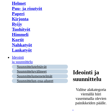
Helmet
Puu- ja risutyöt
Paperi
Kirjonta
Ryijy
Tuohityöt
Himmeli
Kortit
Nahkatyöt
Lankatyöt
Ideointi
ja suunnittelu
Suunnittelutehtävät
Ideointi ja
Suunnitteluvälineet
Suunnittelumenetelmät
suunnittelu
Suunnittelun-osa-alueet
Valitse alakategoria
viemällä hiiri
vasemmalla olevien
painikkeiden päälle.