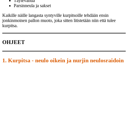
Täytevanua
Parsinneula ja sakset
Kaikille näille langasta syntyville kurpitsoille tehdään ensin
jonkinmoinen pallon muoto, joka sitten litistetään niin että tulee
kurpitsa.
OHJEET
1. Kurpitsa - neulo oikein ja nurjin neulosraidoin