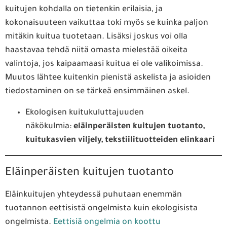
kuitujen kohdalla on tietenkin erilaisia, ja
kokonaisuuteen vaikuttaa toki myös se kuinka paljon
mitäkin kuitua tuotetaan. Lisäksi joskus voi olla
haastavaa tehdä niitä omasta mielestää oikeita
valintoja, jos kaipaamaasi kuitua ei ole valikoimissa.
Muutos lähtee kuitenkin pienistä askelista ja asioiden
tiedostaminen on se tärkeä ensimmäinen askel.
Ekologisen kuitukuluttajuuden
näkökulmia:
eläinperäisten kuitujen tuotanto,
kuitukasvien viljely, tekstiilituotteiden elinkaari
Eläinperäisten kuitujen tuotanto
Eläinkuitujen yhteydessä puhutaan enemmän
tuotannon eettisistä ongelmista kuin ekologisista
ongelmista.
Eettisiä ongelmia on koottu