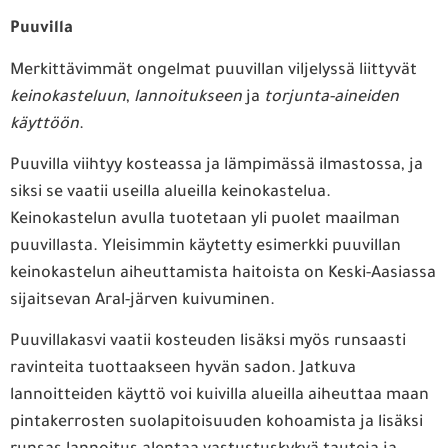
Puuvilla
Merkittävimmät ongelmat puuvillan viljelyssä liittyvät
keinokasteluun
,
lannoitukseen
ja
torjunta-aineiden
käyttöön
.
Puuvilla viihtyy kosteassa ja lämpimässä ilmastossa, ja
siksi se vaatii useilla alueilla keinokastelua.
Keinokastelun avulla tuotetaan yli puolet maailman
puuvillasta. Yleisimmin käytetty esimerkki puuvillan
keinokastelun aiheuttamista haitoista on Keski-Aasiassa
sijaitsevan Aral-järven kuivuminen.
Puuvillakasvi vaatii kosteuden lisäksi myös runsaasti
ravinteita tuottaakseen hyvän sadon. Jatkuva
lannoitteiden käyttö voi kuivilla alueilla aiheuttaa maan
pintakerrosten suolapitoisuuden kohoamista ja lisäksi