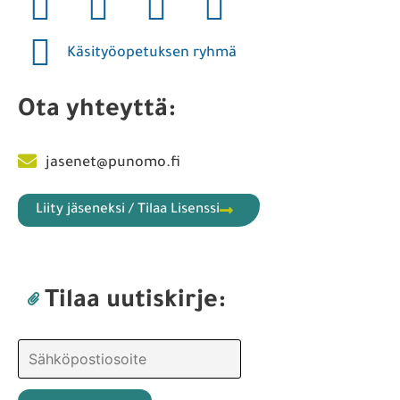
Käsityöopetuksen ryhmä
Ota yhteyttä:
jasenet@punomo.fi
Liity jäseneksi / Tilaa Lisenssi
Tilaa uutiskirje: