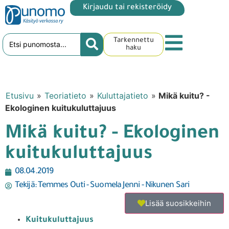
Kirjaudu tai rekisteröidy
Tarkennettu
haku
Etusivu
»
Teoriatieto
»
Kuluttajatieto
»
Mikä kuitu? -
Ekologinen kuitukuluttajuus
Mikä kuitu? - Ekologinen
kuitukuluttajuus
08.04.2019
Tekijä:
Temmes Outi - Suomela Jenni - Nikunen Sari
Lisää suosikkeihin
Kuitukuluttajuus