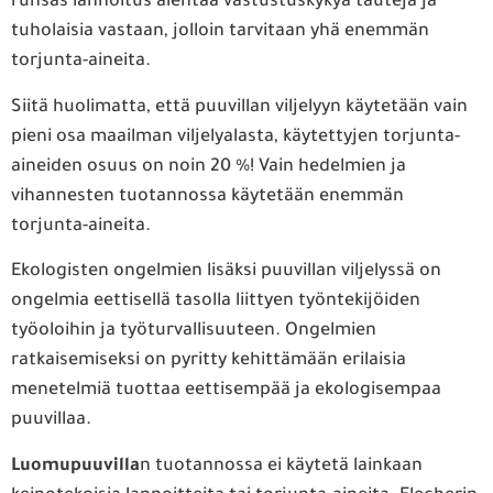
runsas lannoitus alentaa vastustuskykyä tauteja ja
tuholaisia vastaan, jolloin tarvitaan yhä enemmän
torjunta-aineita.
Siitä huolimatta, että puuvillan viljelyyn käytetään vain
pieni osa maailman viljelyalasta, käytettyjen torjunta-
aineiden osuus on noin 20 %! Vain hedelmien ja
vihannesten tuotannossa käytetään enemmän
torjunta-aineita.
Ekologisten ongelmien lisäksi puuvillan viljelyssä on
ongelmia eettisellä tasolla liittyen työntekijöiden
työoloihin ja työturvallisuuteen. Ongelmien
ratkaisemiseksi on pyritty kehittämään erilaisia
menetelmiä tuottaa eettisempää ja ekologisempaa
puuvillaa.
Luomupuuvilla
n tuotannossa ei käytetä lainkaan