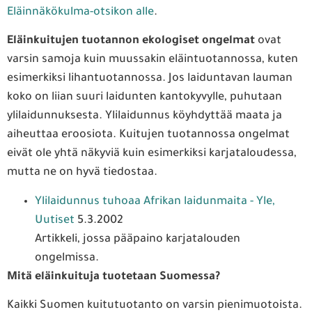
Eläinnäkökulma-otsikon alle
.
Eläinkuitujen tuotannon ekologiset ongelmat
ovat
varsin samoja kuin muussakin eläintuotannossa, kuten
esimerkiksi lihantuotannossa. Jos laiduntavan lauman
koko on liian suuri laidunten kantokyvylle, puhutaan
ylilaidunnuksesta. Ylilaidunnus köyhdyttää maata ja
aiheuttaa eroosiota. Kuitujen tuotannossa ongelmat
eivät ole yhtä näkyviä kuin esimerkiksi karjataloudessa,
mutta ne on hyvä tiedostaa.
Ylilaidunnus tuhoaa Afrikan laidunmaita - Yle,
Uutiset
5.3.2002
Artikkeli, jossa pääpaino karjatalouden
ongelmissa.
Mitä eläinkuituja tuotetaan Suomessa?
Kaikki Suomen kuitutuotanto on varsin pienimuotoista.