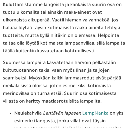
Kuluttamistamme langoista ja kankaista suurin osa on
tuotu ulkomailta tai ainakin raaka-aineet ovat
ulkomaista alkuperää. Vaatii hieman vaivannäköä, jos
haluaa löytää täysin kotimaisista raaka-aineita tehtyjä
tuotteita, mutta kyllä niitäkin on olemassa. Helpointa
taitaa olla löytää kotimaista lampaanvillaa, sillä lampaita
täällä kuitenkin kasvatetaan kohtuullisesti.
Suomessa lampaita kasvatetaan harvoin pelkästään
kuitutuotannon takia, vaan myös lihan ja taljojen
saamiseksi. Myöskään kaikki lammasrodut eivät pärjää
meikäläisissä oloissa, joten esimerkiksi kotimaista
merinovillaa on turha etsiä. Suurin osa kotimaisesta
villasta on keritty maatiasrotuisilta lampailta.
Neulekahvila
Lentävän lapasen
Lempi-lanka
on yksi
esimerkki langasta, jonka villat ovat täysin