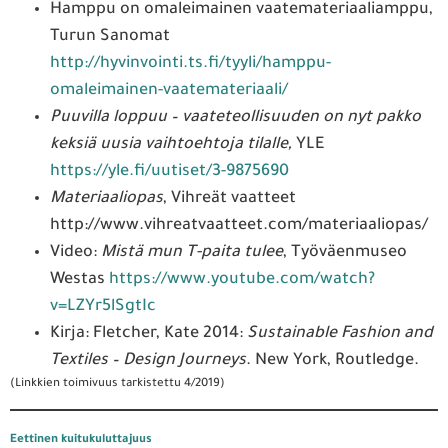
Hamppu on omaleimainen vaatemateriaaliamppu,
Turun Sanomat
http://hyvinvointi.ts.fi/tyyli/hamppu-
omaleimainen-vaatemateriaali/
Puuvilla loppuu – vaateteollisuuden on nyt pakko
keksiä uusia vaihtoehtoja tilalle,
YLE
https://yle.fi/uutiset/3-9875690
Materiaaliopas
, Vihreät vaatteet
http://www.vihreatvaatteet.com/materiaaliopas/
Video:
Mistä mun T-paita tulee
, Työväenmuseo
Westas
https://www.youtube.com/watch?
v=LZYr5lSgtIc
Kirja: Fletcher, Kate 2014:
Sustainable Fashion and
Textiles – Design Journeys
. New York, Routledge.
(Linkkien toimivuus tarkistettu 4/2019)
Eettinen kuitukuluttajuus