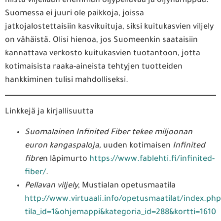
niistä viljellään enemmän öljypellavaa ja öljyhamppua.
Suomessa ei juuri ole paikkoja, joissa
jatkojalostettaisiin kasvikuituja, siksi kuitukasvien viljely
on vähäistä. Olisi hienoa, jos Suomeenkin saataisiin
kannattava verkosto kuitukasvien tuotantoon, jotta
kotimaisista raaka-aineista tehtyjen tuotteiden
hankkiminen tulisi mahdolliseksi.
Linkkejä ja kirjallisuutta
Suomalainen Infinited Fiber tekee miljoonan
euron kangaspaloja,
uuden kotimaisen
Infinited
fibre
n läpimurto
https://www.fablehti.fi/infinited-
fiber/
.
Pellavan viljely
, Mustialan opetusmaatila
http://www.virtuaali.info/opetusmaatilat/index.php
tila_id=1&ohjemappi&kategoria_id=288&kortti=1610