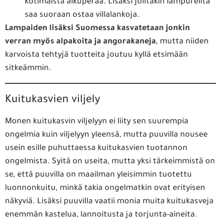
kotimaista alkuperää. Lisäksi joiltakin lampureilta
saa suoraan ostaa villalankoja.
Lampaiden lisäksi Suomessa kasvatetaan jonkin
verran myös alpakoita ja angorakaneja
, mutta niiden
karvoista tehtyjä tuotteita joutuu kyllä etsimään
sitkeämmin.
Kuitukasvien viljely
Monen kuitukasvin viljelyyn ei liity sen suurempia
ongelmia kuin viljelyyn yleensä, mutta puuvilla nousee
usein esille puhuttaessa kuitukasvien tuotannon
ongelmista. Syitä on useita, mutta yksi tärkeimmistä on
se, että puuvilla on maailman yleisimmin tuotettu
luonnonkuitu, minkä takia ongelmatkin ovat erityisen
näkyviä. Lisäksi puuvilla vaatii monia muita kuitukasveja
enemmän kastelua, lannoitusta ja torjunta-aineita.