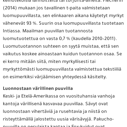
keinotekoisia lannoitteita tai torjunta-aineita. Flecherin
(2014) mukaan jos tavallinen t-paita valmistetaan
luomupuuvillasta, sen elinkaaren aikana käytetyt myrkyt
vähenevät 93 %. Suurin osa luomupuuvillasta tuotetaan
Intiassa. Maailman puuvillan tuotannosta
luomutuotettua on vasta 0,7 % (kaudella 2010–2011).
Luomutuotannon suhteen on syytä muistaa, että sen
vaikutus koskee ainoastaan kuidun tuotannon osaa. Se
ei kerro mitään siitä, miten myrkyllisesti tai
myrkyttömästi luomupuuvillasta valmistettua tekstiiliä
on esimerkiksi värjäämisen yhteydessä käsitelty.
Luonnostaan värillinen puuvilla
Keski- ja Etelä-Amerikassa on vuosituhansia vanhoja
kantoja värillisenä kasvavaa puuvillaa. Sävyt ovat
luonnostaan vihertäviä ja rusehtavia ja niistä on
risteyttämällä jalostettu uusia värisävyjä. Pakucho-