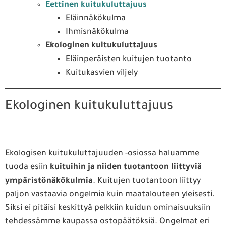
Eettinen kuitukuluttajuus
Eläinnäkökulma
Ihmisnäkökulma
Ekologinen kuitukuluttajuus
Eläinperäisten kuitujen tuotanto
Kuitukasvien viljely
Ekologinen kuitukuluttajuus
Ekologisen kuitukuluttajuuden -osiossa haluamme
tuoda esiin
kuituihin ja niiden tuotantoon liittyviä
ympäristönäkökulmia
. Kuitujen tuotantoon liittyy
paljon vastaavia ongelmia kuin maatalouteen yleisesti.
Siksi ei pitäisi keskittyä pelkkiin kuidun ominaisuuksiin
tehdessämme kaupassa ostopäätöksiä. Ongelmat eri