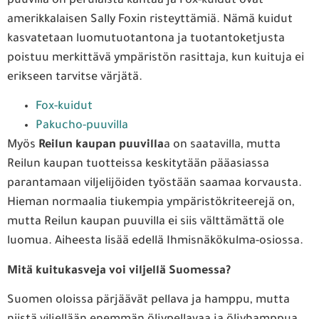
puuvilla on perulaista kantaa ja Fox-kuidut ovat
amerikkalaisen Sally Foxin risteyttämiä. Nämä kuidut
kasvatetaan luomutuotantona ja tuotantoketjusta
poistuu merkittävä ympäristön rasittaja, kun kuituja ei
erikseen tarvitse värjätä.
Fox-kuidut
Pakucho-puuvilla
Myös
Reilun kaupan puuvilla
a on saatavilla, mutta
Reilun kaupan tuotteissa keskitytään pääasiassa
parantamaan viljelijöiden työstään saamaa korvausta.
Hieman normaalia tiukempia ympäristökriteerejä on,
mutta Reilun kaupan puuvilla ei siis välttämättä ole
luomua. Aiheesta lisää edellä Ihmisnäkökulma-osiossa.
Mitä kuitukasveja voi viljellä Suomessa?
Suomen oloissa pärjäävät pellava ja hamppu, mutta